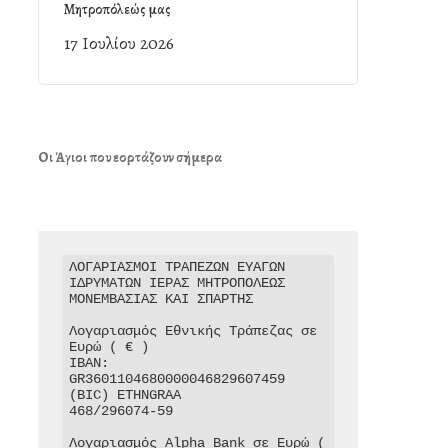
Μητροπόλεώς μας
17 Ιουλίου 2026
Οι Άγιοι που εορτάζουν σήμερα
ΛΟΓΑΡΙΑΣΜΟΙ ΤΡΑΠΕΖΩΝ ΕΥΑΓΩΝ 
ΙΔΡΥΜΑΤΩΝ ΙΕΡΑΣ ΜΗΤΡΟΠΟΛΕΩΣ 
ΜΟΝΕΜΒΑΣΙΑΣ ΚΑΙ ΣΠΑΡΤΗΣ

Λογαριασμός Εθνικής Τράπεζας σε 
Ευρώ ( € )

IBAN: 
GR3601104680000046829607459

(BIC) ETHNGRAA

468/296074-59

Λογαριασμός Alpha Bank σε Ευρώ ( 