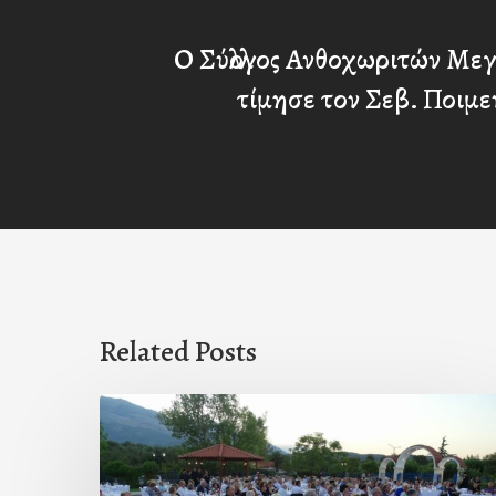
Ο Σύλλογος Ανθοχωριτών Με
τίμησε τον Σεβ. Ποιμ
Related Posts
Πρόσκληση
προς
τους