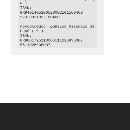
€ )

IBAN: 
GR9401405200520002101160460

520-002101-160460

Λογαριασμός Τράπεζας Πειραιώς σε 
Ευρώ ( € )

IBAN: 
GR9801725110005511026936007

5511026936007