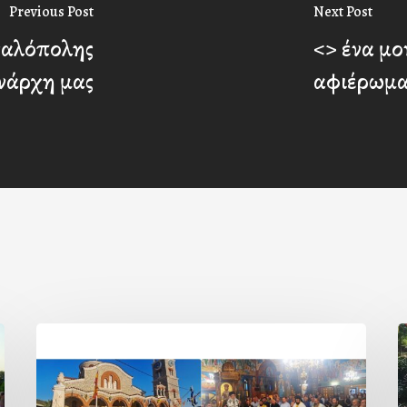
Previous Post
Next Post
γαλόπολης
<> ένα μο
ενάρχη μας
αφιέρωμ
Η
εορτή
τ
της
β