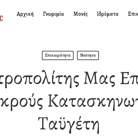
Αρχική
Γνωριμία
Μονές
Ιδρύματα
Επι
Επικαιρότητα
Νεότητα
τροπολίτης Μας Ε
ικρούς Κατασκηνωτ
Ταϋγέτη