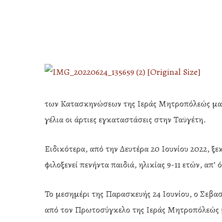
των Κατασκηνώσεων της Ιεράς Μητροπόλεώς μας,
γέλια οι άρτιες εγκαταστάσεις στην Ταϋγέτη.
Ειδικότερα, από την Δευτέρα 20 Ιουνίου 2022, ξ
φιλοξενεί πενήντα παιδιά, ηλικίας 9-11 ετών, απ’
Το μεσημέρι της Παρασκευής 24 Ιουνίου, ο Σεβ
Hit enter to search or ESC to close
από τον Πρωτοσύγκελο της Ιεράς Μητροπόλεώς 