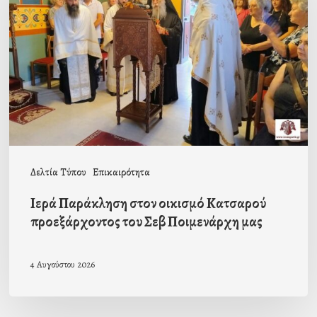
στον
οικισμό
Κατσαρού
προεξάρχοντος
του
Σεβ
Ποιμενάρχη
μας
Δελτία Τύπου
Επικαιρότητα
Ιερά Παράκληση στον οικισμό Κατσαρού
προεξάρχοντος του Σεβ Ποιμενάρχη μας
4 Αυγούστου 2026