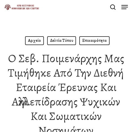
Men
Skip
search
to
Close
main
Menu
content
Αρχείο
Δελτία Τύπου
Επικαιρότητα
Ο Σεβ. Ποιμενάρχης Μας
Τιμήθηκε Από Την Διεθνή
Εταιρεία Έρευνας Και
Αλληλεπίδρασης Ψυχικών
Και Σωματικών
Νοσημάτων