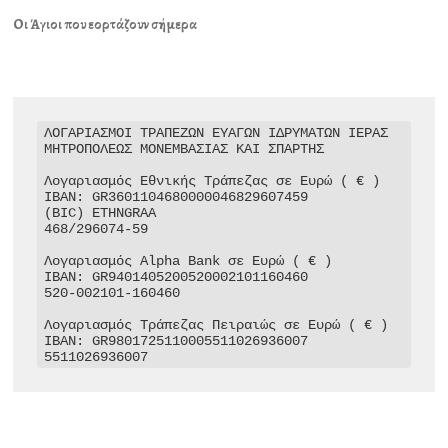
Οι Άγιοι που εορτάζουν σήμερα
ΛΟΓΑΡΙΑΣΜΟΙ ΤΡΑΠΕΖΩΝ ΕΥΑΓΩΝ ΙΔΡΥΜΑΤΩΝ ΙΕΡΑΣ 
ΜΗΤΡΟΠΟΛΕΩΣ ΜΟΝΕΜΒΑΣΙΑΣ ΚΑΙ ΣΠΑΡΤΗΣ

Λογαριασμός Εθνικής Τράπεζας σε Ευρώ ( € )

IBAN: GR3601104680000046829607459

(BIC) ETHNGRAA

468/296074-59

Λογαριασμός Alpha Bank σε Ευρώ ( € )

IBAN: GR9401405200520002101160460

520-002101-160460

Λογαριασμός Τράπεζας Πειραιώς σε Ευρώ ( € )

IBAN: GR9801725110005511026936007

5511026936007