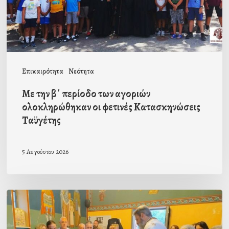
ολοκληρώθηκαν
οι
φετινές
Κατασκηνώσεις
Επικαιρότητα
Νεότητα
Ταϋγέτης
Με την β΄ περίοδο των αγοριών
ολοκληρώθηκαν οι φετινές Κατασκηνώσεις
Ταϋγέτης
5 Αυγούστου 2026
Ιερά
Παράκληση