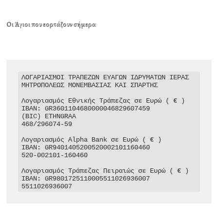
Οι Άγιοι που εορτάζουν σήμερα
ΛΟΓΑΡΙΑΣΜΟΙ ΤΡΑΠΕΖΩΝ ΕΥΑΓΩΝ ΙΔΡΥΜΑΤΩΝ ΙΕΡΑΣ 
ΜΗΤΡΟΠΟΛΕΩΣ ΜΟΝΕΜΒΑΣΙΑΣ ΚΑΙ ΣΠΑΡΤΗΣ

Λογαριασμός Εθνικής Τράπεζας σε Ευρώ ( € )

IBAN: GR3601104680000046829607459

(BIC) ETHNGRAA

468/296074-59

Λογαριασμός Alpha Bank σε Ευρώ ( € )

IBAN: GR9401405200520002101160460

520-002101-160460

Λογαριασμός Τράπεζας Πειραιώς σε Ευρώ ( € )

IBAN: GR9801725110005511026936007

5511026936007