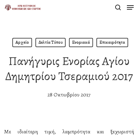
Men
Skip
search
to
Close
main
Menu
content
Αρχείο
Δελτία Τύπου
Ενοριακά
Επικαιρότητα
Πανήγυρις Ενορίας Αγίου
Δημητρίου Τσεραμιού 2017
28 Οκτωβρίου 2017
Με ιδιαίτερη τιμή, λαμπρότητα και ξεχωριστή