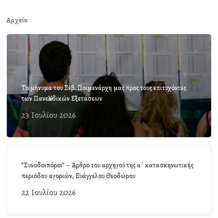
Αρχείο
Το μήνυμα του Σεβ. Ποιμενάρχη μας προς τους επιτυχόντες
των Πανελλαδικών Εξετάσεων
23 Ιουλίου 2026
”Συνοδοιπόροι” – Άρθρο του αρχηγού της α΄ κατασκηνωτικής
περιόδου αγοριών, Ευάγγελου Θεοδώρου
22 Ιουλίου 2026