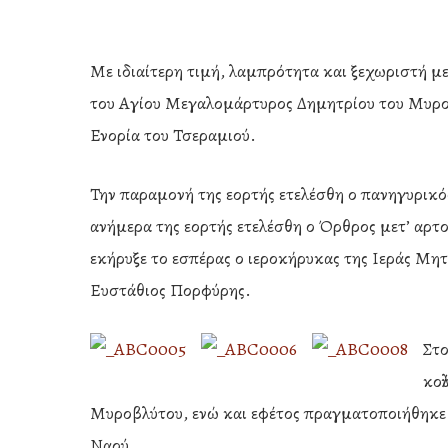
Με ιδιαίτερη τιμή, λαμπρότητα και ξεχωριστή μ
του Αγίου Μεγαλομάρτυρος Δημητρίου του Μυροβ
Ενορία του Τσεραμιού.
Την παραμονή της εορτής ετελέσθη ο πανηγυρικός
ανήμερα της εορτής ετελέσθη ο Όρθρος μετ’ αρτο
εκήρυξε το εσπέρας ο ιεροκήρυκας της Ιεράς Μη
Ευστάθιος Πορφύρης.
Στο
κολ
Hit enter to search or ESC to close
Μυροβλύτου, ενώ και εφέτος πραγματοποιήθηκε η 
Ναού.