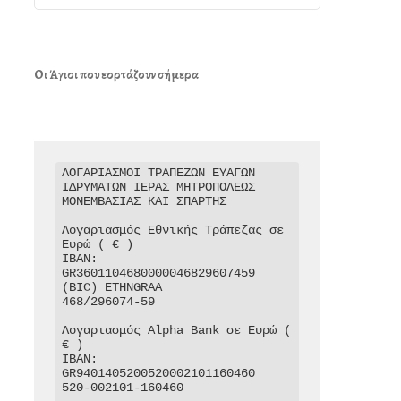
Οι Άγιοι που εορτάζουν σήμερα
ΛΟΓΑΡΙΑΣΜΟΙ ΤΡΑΠΕΖΩΝ ΕΥΑΓΩΝ 
ΙΔΡΥΜΑΤΩΝ ΙΕΡΑΣ ΜΗΤΡΟΠΟΛΕΩΣ 
ΜΟΝΕΜΒΑΣΙΑΣ ΚΑΙ ΣΠΑΡΤΗΣ

Λογαριασμός Εθνικής Τράπεζας σε 
Ευρώ ( € )

IBAN: 
GR3601104680000046829607459

(BIC) ETHNGRAA

468/296074-59

Λογαριασμός Alpha Bank σε Ευρώ ( 
€ )

IBAN: 
GR9401405200520002101160460

520-002101-160460
