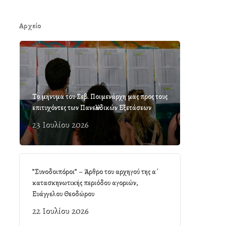
Αρχείο
Το μήνυμα του Σεβ. Ποιμενάρχη μας προς τους
επιτυχόντες των Πανελλαδικών Εξετάσεων
23 Ιουλίου 2026
”Συνοδοιπόροι” – Άρθρο του αρχηγού της α΄
κατασκηνωτικής περιόδου αγοριών,
Ευάγγελου Θεοδώρου
22 Ιουλίου 2026