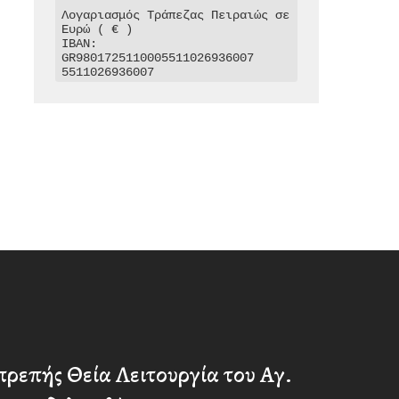
Λογαριασμός Τράπεζας Πειραιώς σε 
Ευρώ ( € )

IBAN: 
GR9801725110005511026936007

5511026936007
ρεπής Θεία Λειτουργία του Αγ.