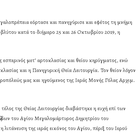
εγαλοπρέπεια εόρτασε και πανηγύρισε και εφέτος τη μνήμη
λύτου κατά το διήμερο 25 και 26 Οκτωβρίου 2019, η
 εσπερινός μετ’ αρτοκλασίας και θείου κηρύγματος, ενώ
κλασίας και η Πανηγυρική Θεία Λειτουργία. Τον θείον λόγον
τροπόλεώς μας και ηγούμενος της Ιεράς Μονής Γόλας Αρχιμ.
 τέλος της Θείας Λειτουργίας διαβάστηκε η ευχή επί των
λύβων του Αγίου Μεγαλομάρτυρος Δημητρίου του
λιτάνευση της ιεράς εικόνος του Αγίου, πέριξ του Ιερού