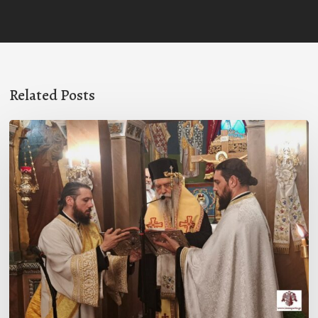
Related Posts
Ιερά
Παράκληση
στον
Ι.Ν.
Κοιμήσεως
της
Θεοτόκου
Μαγούλας