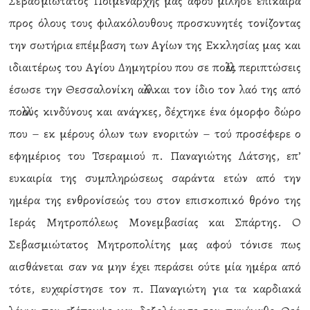
Σεβασμιώτατος Ποιμενάρχης μας αφού μίλησε επίκαιρα
προς όλους τους φιλακόλουθους προσκυνητές τονίζοντας
την σωτήρια επέμβαση των Αγίων της Εκκλησίας μας και
ιδιαιτέρως του Αγίου Δημητρίου που σε πολλές περιπτώσεις
έσωσε την Θεσσαλονίκη αλλά και τον ίδιο τον λαό της από
πολλούς κινδύνους και ανάγκες, δέχτηκε ένα όμορφο δώρο
που – εκ μέρους όλων των ενοριτών – τού προσέφερε ο
εφημέριος του Τσεραμιού π. Παναγιώτης Λάτσης, επ’
ευκαιρία της συμπληρώσεως σαράντα ετών από την
ημέρα της ενθρονίσεώς του στον επισκοπικό θρόνο της
Ιεράς Μητροπόλεως Μονεμβασίας και Σπάρτης. Ο
Σεβασμιώτατος Μητροπολίτης μας αφού τόνισε πως
αισθάνεται σαν να μην έχει περάσει ούτε μία ημέρα από
τότε, ευχαρίστησε τον π. Παναγιώτη για τα καρδιακά