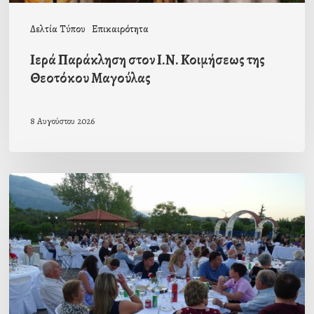
Δελτία Τύπου
Επικαιρότητα
Ιερά Παράκληση στον Ι.Ν. Κοιμήσεως της
Θεοτόκου Μαγούλας
8 Αυγούστου 2026
Πρόσκληση
προς
τους
Ομογενείς
μας