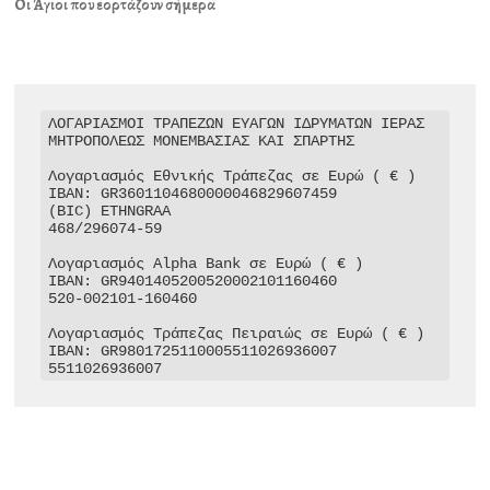
Οι Άγιοι που εορτάζουν σήμερα
ΛΟΓΑΡΙΑΣΜΟΙ ΤΡΑΠΕΖΩΝ ΕΥΑΓΩΝ ΙΔΡΥΜΑΤΩΝ ΙΕΡΑΣ 
ΜΗΤΡΟΠΟΛΕΩΣ ΜΟΝΕΜΒΑΣΙΑΣ ΚΑΙ ΣΠΑΡΤΗΣ

Λογαριασμός Εθνικής Τράπεζας σε Ευρώ ( € )

IBAN: GR3601104680000046829607459

(BIC) ETHNGRAA

468/296074-59

Λογαριασμός Alpha Bank σε Ευρώ ( € )

IBAN: GR9401405200520002101160460

520-002101-160460

Λογαριασμός Τράπεζας Πειραιώς σε Ευρώ ( € )

IBAN: GR9801725110005511026936007

5511026936007