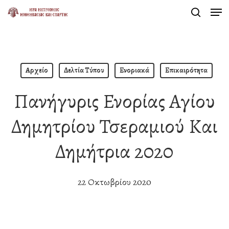
Men
Skip
search
to
Close
main
Menu
content
Αρχείο
Δελτία Τύπου
Ενοριακά
Επικαιρότητα
Πανήγυρις Ενορίας Αγίου
Δημητρίου Τσεραμιού Και
Δημήτρια 2020
22 Οκτωβρίου 2020