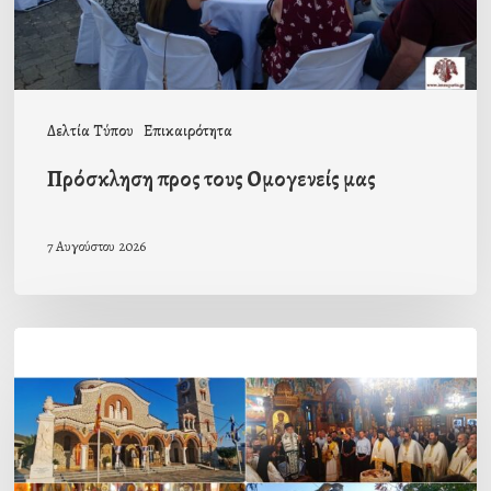
Δελτία Τύπου
Επικαιρότητα
Πρόσκληση προς τους Ομογενείς μας
7 Αυγούστου 2026
Η
εορτή
της
Μεταμορφώσεως
του