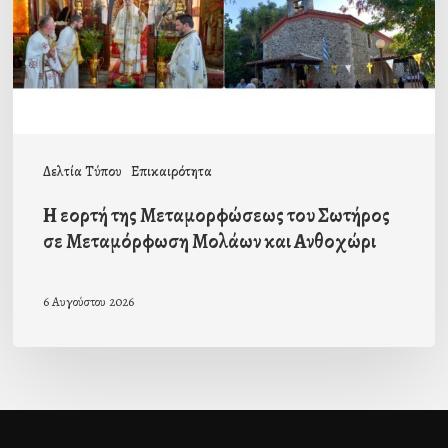
Σωτήρος
σε
Μεταμόρφωση
Μολάων
και
Δελτία Τύπου
Επικαιρότητα
Ανθοχώρι
Η εορτή της Μεταμορφώσεως του Σωτήρος
σε Μεταμόρφωση Μολάων και Ανθοχώρι
6 Αυγούστου 2026