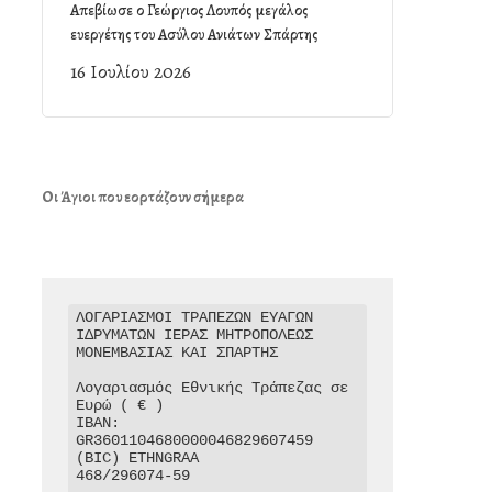
Απεβίωσε ο Γεώργιος Λουπός μεγάλος
ευεργέτης του Ασύλου Ανιάτων Σπάρτης
16 Ιουλίου 2026
Οι Άγιοι που εορτάζουν σήμερα
ΛΟΓΑΡΙΑΣΜΟΙ ΤΡΑΠΕΖΩΝ ΕΥΑΓΩΝ 
ΙΔΡΥΜΑΤΩΝ ΙΕΡΑΣ ΜΗΤΡΟΠΟΛΕΩΣ 
ΜΟΝΕΜΒΑΣΙΑΣ ΚΑΙ ΣΠΑΡΤΗΣ

Λογαριασμός Εθνικής Τράπεζας σε 
Ευρώ ( € )

IBAN: 
GR3601104680000046829607459

(BIC) ETHNGRAA

468/296074-59
