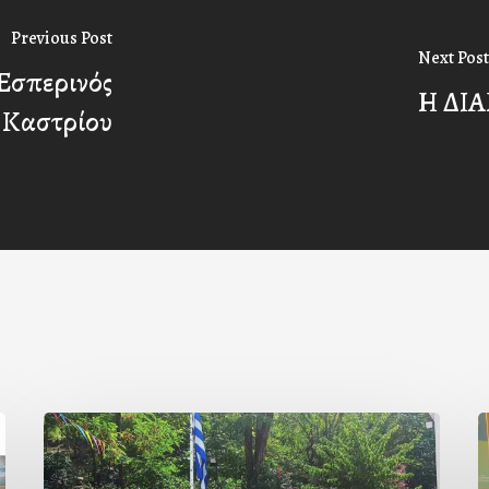
Previous Post
Next Post
Εσπερινός
Η ΔΙ
 Καστρίου
Με
Ι
την
Π