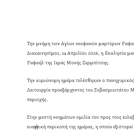
Την μνήμη των Αγίων νεοφανών μαρτύρων Ραφαήλ
Διακαινησίμου, 14 Απριλίου 2026, η Εκκλησία μα
Ραφαήλ της Ιεράς Μονής Ζερμπίτσης.
Την κυριώνυμη ημέρα τελέσθηκαν ο πανηγυρικός
Λειτουργία προεξάρχοντος του Σεβασμιωτάτου Μ
περιοχής.
Στην μεστή νοημάτων ομιλία του προς τους ευλα
Hit enter to search or ESC to close
ευαγγελική περικοπή της ημέρας, η οποία εξιστορ