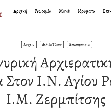
Αρχική
Γνωριμία
Μονές
Ιδρύματα
Επι
Αρχείο
Δελτία Τύπου
Επικαιρότητα
υρική Αρχιερατικ
α Στον Ι.Ν. Αγίου 
Ι.Μ. Ζερμπίτσης