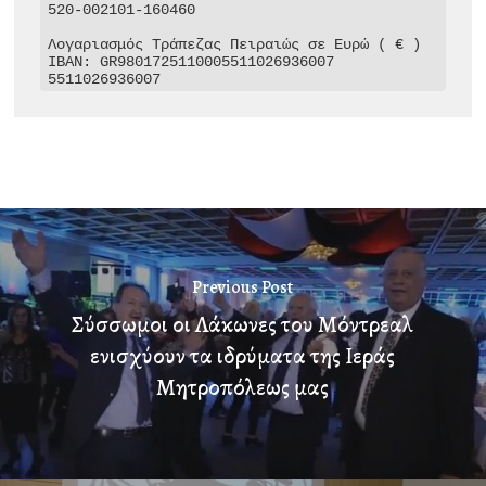
520-002101-160460

Λογαριασμός Τράπεζας Πειραιώς σε Ευρώ ( € )

IBAN: GR9801725110005511026936007

5511026936007
Previous Post
Σύσσωμοι οι Λάκωνες του Μόντρεαλ
ενισχύουν τα ιδρύματα της Ιεράς
Μητροπόλεως μας