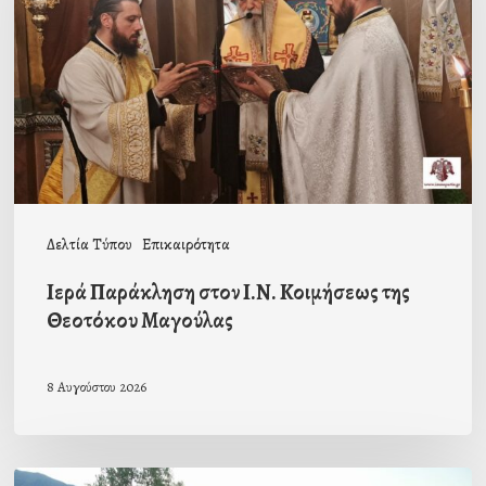
Ι.Ν.
Κοιμήσεως
της
Θεοτόκου
Μαγούλας
Δελτία Τύπου
Επικαιρότητα
Ιερά Παράκληση στον Ι.Ν. Κοιμήσεως της
Θεοτόκου Μαγούλας
8 Αυγούστου 2026
Πρόσκληση