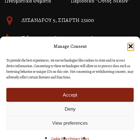
Πνευματικά Θέματα
Περιοδικό “Όσιος Νίκων”
ΛΥΣΑΝΔΡΟΥ 5, ΣΠΑΡΤΗ 23100
Τηλ. 27310 26580 και 27310 26581
Manage Consent
info@immspartis.gr
To provide the best experiences, we use technologies like cookies to store and/or access
device information. Consenting to these technologies will allow us to process data such as
browsing behavior or unique IDs on this site. Not consenting or withdrawing consent, may
adversely affect certain features and functions.
© 2024 ΙΕΡΑ ΜΗΤΡΟΠΟΛΙΣ ΜΟΝΕΜΒΑΣΙΑΣ ΚΑΙ
ΣΠΑΡΤΗΣ
Accept
Deny
Κατασκευή Ιστοσελίδων Site as you GO: Falcon από
Hellenic Technologies
View preferences
Cookie Policy
Privacy Policy