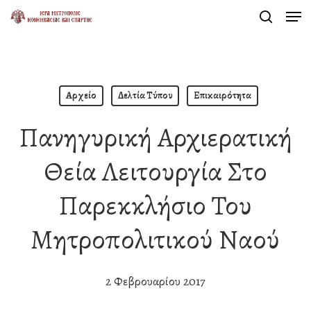
Men
Skip
search
to
Close
main
Menu
content
Αρχείο
Δελτία Τύπου
Επικαιρότητα
Πανηγυρική Αρχιερατική
Θεία Λειτουργία Στο
Παρεκκλήσιο Του
Μητροπολιτικού Ναού
2 Φεβρουαρίου 2017