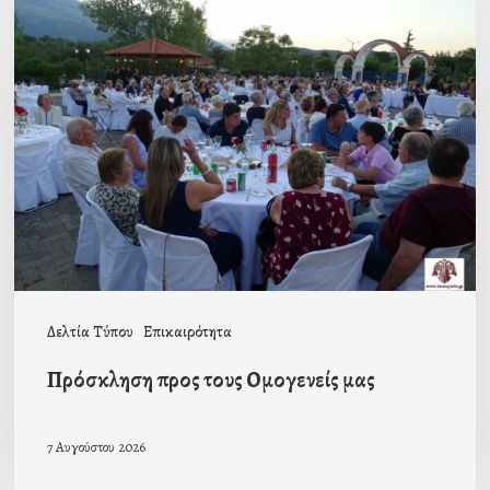
προς
τους
Ομογενείς
μας
Δελτία Τύπου
Επικαιρότητα
Πρόσκληση προς τους Ομογενείς μας
7 Αυγούστου 2026