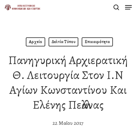
Men
Skip
search
to
Close
main
Menu
content
Αρχείο
Δελτία Τύπου
Επικαιρότητα
Πανηγυρική Αρχιερατική
Θ. Λειτουργία Στον Ι.Ν
Αγίων Κωνσταντίνου Και
Ελένης Πελλάνας
22 Μαΐου 2017