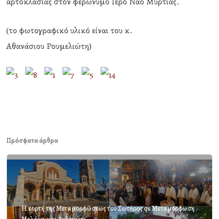
αρτοκλασίας στον φερώνυμο Ιερό Ναό Μυρτιάς.
(το φωτογραφικό υλικό είναι του κ.
Αθανάσιου Ρουμελιώτη)
Πρόσφατα άρθρα
Η εορτή της Μεταμορφώσεως του Σωτήρος σε Μεταμόρφωση