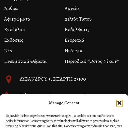
Άρθρα
Αρχείο
Αφιερώματα
Δελτία Τύπου
Εγκύκλιοι
Εκδηλώσεις
Εκδόσεις
Ενοριακά
Νέα
Νεότητα
Πνευματικά Θέματα
Περιοδικό “Όσιος Νίκων”
ΛΥΣΑΝΔΡΟΥ 5, ΣΠΑΡΤΗ 23100
Τηλ. 27310 26580 και 27310 26581
Manage Consent
info@immspartis.gr
To provide the best experiences, we use technologies like cookies to store and/or access
device information. Consenting to these technologies will allow us to process data such as
browsing behavior or unique IDs on this site. Not consenting or withdrawing consent, may