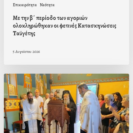
Επικαιρότητα
Νεότητα
Ταϋγέτης
Με την β΄ περίοδο των αγοριών
ολοκληρώθηκαν οι φετινές Κατασκηνώσεις
Ταϋγέτης
5 Αυγούστου 2026
Ιερά
Παράκληση
στον
οικισμό
Κατσαρού
προεξάρχοντος