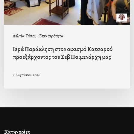
του
Σεβ
Ποιμενάρχη
μας
Δελτία Τύπου
Επικαιρότητα
Ιερά Παράκληση στον οικισμό Κατσαρού
προεξάρχοντος του Σεβ Ποιμενάρχη μας
4 Αυγούστου 2026
Κατηγορίες