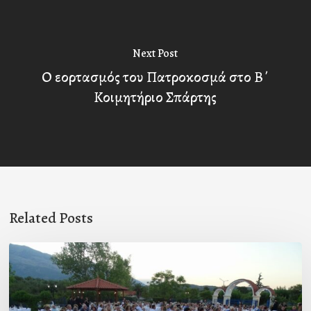
Next Post
Ο εορτασμός του Πατροκοσμά στο Β΄
Κοιμητήριο Σπάρτης
Related Posts
Πρόσκληση
προς
τους