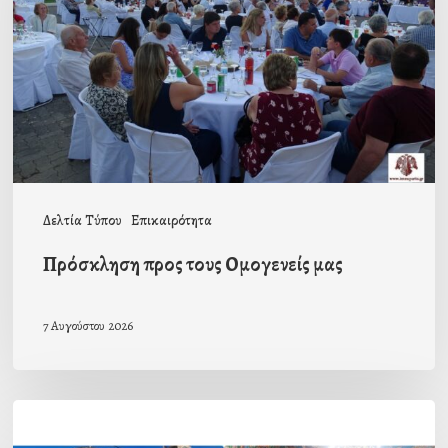
Ομογενείς
μας
Δελτία Τύπου
Επικαιρότητα
Πρόσκληση προς τους Ομογενείς μας
7 Αυγούστου 2026
Η
εορτή