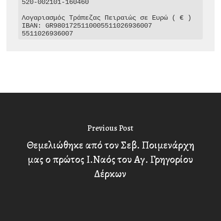
520-002101-160460

Λογαριασμός Τράπεζας Πειραιώς σε Ευρώ ( € )

IBAN: GR9801725110005511026936007

5511026936007
Previous Post
Θεμελιώθηκε από τον Σεβ. Ποιμενάρχη
μας ο πρώτος Ι.Ναός του Αγ. Γρηγορίου
Δέρκων