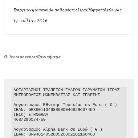
Ενεργειακή αυτονομία σε δομές της Ιεράς Μητροπόλεώς μας
17 Ιουλίου 2026
Οι Άγιοι που εορτάζουν σήμερα
ΛΟΓΑΡΙΑΣΜΟΙ ΤΡΑΠΕΖΩΝ ΕΥΑΓΩΝ ΙΔΡΥΜΑΤΩΝ ΙΕΡΑΣ 
ΜΗΤΡΟΠΟΛΕΩΣ ΜΟΝΕΜΒΑΣΙΑΣ ΚΑΙ ΣΠΑΡΤΗΣ

Λογαριασμός Εθνικής Τράπεζας σε Ευρώ ( € )

IBAN: GR3601104680000046829607459

(BIC) ETHNGRAA

468/296074-59

Λογαριασμός Alpha Bank σε Ευρώ ( € )

IBAN: GR9401405200520002101160460
