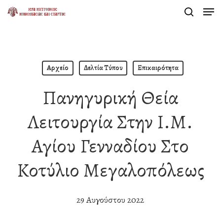
Men
Skip
search
to
Close
main
Menu
content
Αρχείο
Δελτία Τύπου
Επικαιρότητα
Πανηγυρική Θεία
Λειτουργία Στην Ι.Μ.
Αγίου Γενναδίου Στο
Κοτύλιο Μεγαλοπόλεως
29 Αυγούστου 2022