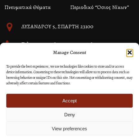
Πνευματικά Θέματα
Περιοδικό “Όσιος Νίκων”
ΛΥΣΑΝΔΡΟΥ 5, ΣΠΑΡΤΗ 23100
Τηλ. 27310 26580 και 27310 26581
Manage Consent
info@immspartis.gr
To provide the best experiences, we use technologies like cookies to store and/or access
device information. Consenting to these technologies will allow us to process data such as
browsing behavior or unique IDs on this site. Not consenting or withdrawing consent, may
adversely affect certain features and functions.
© 2024 ΙΕΡΑ ΜΗΤΡΟΠΟΛΙΣ ΜΟΝΕΜΒΑΣΙΑΣ ΚΑΙ
ΣΠΑΡΤΗΣ
Accept
Deny
Κατασκευή Ιστοσελίδων Site as you GO: Falcon από
Hellenic Technologies
View preferences