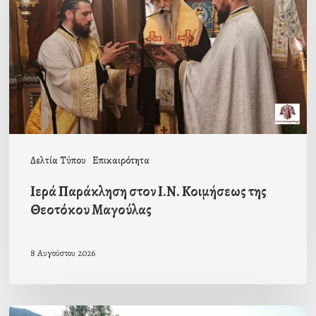
Ι.Ν.
Κοιμήσεως
της
Θεοτόκου
Μαγούλας
Δελτία Τύπου
Επικαιρότητα
Ιερά Παράκληση στον Ι.Ν. Κοιμήσεως της
Θεοτόκου Μαγούλας
8 Αυγούστου 2026
Πρόσκληση