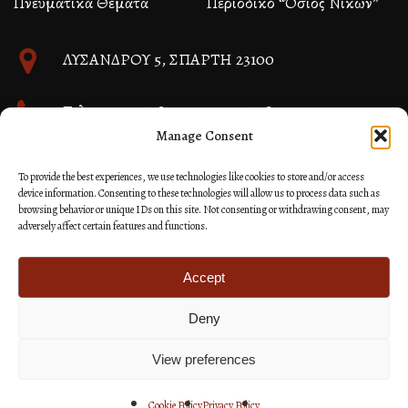
Πνευματικά Θέματα
Περιοδικό “Όσιος Νίκων”
ΛΥΣΑΝΔΡΟΥ 5, ΣΠΑΡΤΗ 23100
Τηλ. 27310 26580 και 27310 26581
Manage Consent
info@immspartis.gr
To provide the best experiences, we use technologies like cookies to store and/or access
device information. Consenting to these technologies will allow us to process data such as
browsing behavior or unique IDs on this site. Not consenting or withdrawing consent, may
adversely affect certain features and functions.
© 2024 ΙΕΡΑ ΜΗΤΡΟΠΟΛΙΣ ΜΟΝΕΜΒΑΣΙΑΣ ΚΑΙ
ΣΠΑΡΤΗΣ
Accept
Deny
Κατασκευή Ιστοσελίδων Site as you GO: Falcon από
Hellenic Technologies
View preferences
Cookie Policy
Privacy Policy