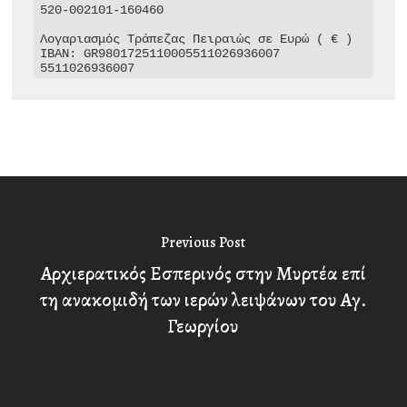
520-002101-160460

Λογαριασμός Τράπεζας Πειραιώς σε Ευρώ ( € )

IBAN: GR9801725110005511026936007

5511026936007
Previous Post
Αρχιερατικός Εσπερινός στην Μυρτέα επί
τη ανακομιδή των ιερών λειψάνων του Αγ.
Γεωργίου