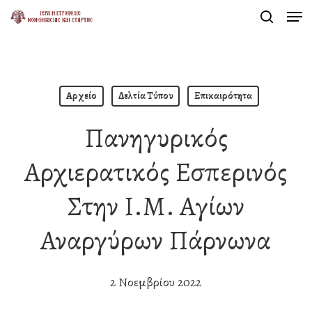
Men
Skip
search
to
Close
main
Menu
content
Αρχείο
Δελτία Τύπου
Επικαιρότητα
Πανηγυρικός
Αρχιερατικός Εσπερινός
Στην Ι.Μ. Αγίων
Αναργύρων Πάρνωνα
2 Νοεμβρίου 2022