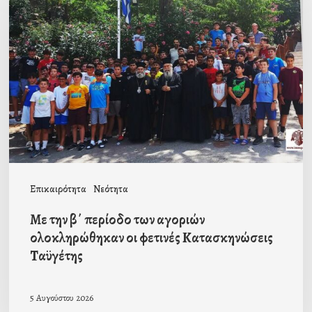
β΄
περίοδο
των
αγοριών
ολοκληρώθηκαν
οι
φετινές
Κατασκηνώσεις
Επικαιρότητα
Νεότητα
Ταϋγέτης
Με την β΄ περίοδο των αγοριών
ολοκληρώθηκαν οι φετινές Κατασκηνώσεις
Ταϋγέτης
5 Αυγούστου 2026