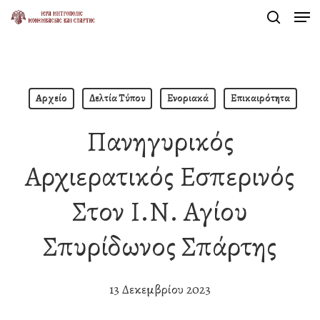
Men
Skip
search
to
Close
main
Menu
content
Αρχείο
Δελτία Τύπου
Ενοριακά
Επικαιρότητα
Πανηγυρικός
Αρχιερατικός Εσπερινός
Στον Ι.Ν. Αγίου
Σπυρίδωνος Σπάρτης
13 Δεκεμβρίου 2023