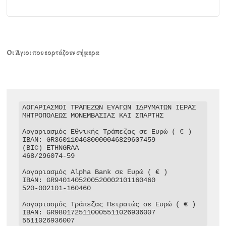
Οι Άγιοι που εορτάζουν σήμερα
ΛΟΓΑΡΙΑΣΜΟΙ ΤΡΑΠΕΖΩΝ ΕΥΑΓΩΝ ΙΔΡΥΜΑΤΩΝ ΙΕΡΑΣ 
ΜΗΤΡΟΠΟΛΕΩΣ ΜΟΝΕΜΒΑΣΙΑΣ ΚΑΙ ΣΠΑΡΤΗΣ

Λογαριασμός Εθνικής Τράπεζας σε Ευρώ ( € )

IBAN: GR3601104680000046829607459

(BIC) ETHNGRAA

468/296074-59

Λογαριασμός Alpha Bank σε Ευρώ ( € )

IBAN: GR9401405200520002101160460

520-002101-160460

Λογαριασμός Τράπεζας Πειραιώς σε Ευρώ ( € )

IBAN: GR9801725110005511026936007

5511026936007