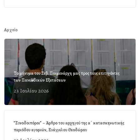
Αρχείο
Το μήνυμα του Σεβ. Ποιμενάρχη μας προς τους επιτυχόντες
των Πανελλαδικών Εξετάσεων
23 Ιουλίου 2026
”Συνοδοιπόροι” – Άρθρο του αρχηγού της α΄ κατασκηνωτικής
περιόδου αγοριών, Ευάγγελου Θεοδώρου