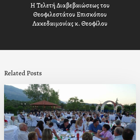
Η Τελετή Διαβεβαιώσεως του
Θεοφιλεστάτου Επισκόπου
Λακεδαιμονίας κ. Θεοφίλου
Related Posts
Πρόσκληση
προς
τους
Ομογενείς
μας