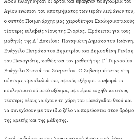
Αφού ευλογήθηκαν οι άρτοι και εψάλλησαν τα εγκώμια του
Αγίου ενώπιον του αποτμήματος των ιερών λειψάνων του,
ο σεπτός Ποιμενάρχης μας χειροθέτησε Εκκλησιαστικούς
τέσσερις ευλαβείς νέους της Ενορίας. Πρόκειται για τους
μαθητές της Α΄ Λυκείου: Παναγιώτη Δημάκο του Ιωάννη,
Ευάγγελο Πετράκο του Δημητρίου και Δημοσθένη Ρενέση
του Παναγιώτη, καθώς και τον μαθητή της Γ΄ Γυμνασίου
Ευάγγελο Στακιά του Σταματίου. Ο Σεβασμιώτατος στη
σύντομη προσλαλιά του, αφενός εξήγησε τι αφορά το
εκκλησιαστικό αυτό αξίωμα, αφετέρου ευχήθηκε στους
τέσσερις νέους να έχουν τη χάρη του Πανάγαθου θεού και
να συνεχίσουν με τον ίδιο ζήλο να πορεύονται στον δρόμο
της αρετής και της μάθησης.
Κατά τη διάρκεια του Αρχιερατικού Εσπερινού, λόγο