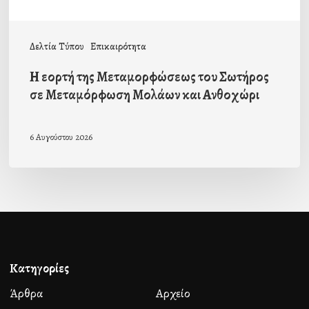
Μολάων
και
Δελτία Τύπου
Επικαιρότητα
Ανθοχώρι
Η εορτή της Μεταμορφώσεως του Σωτήρος
σε Μεταμόρφωση Μολάων και Ανθοχώρι
6 Αυγούστου 2026
Κατηγορίες
Άρθρα
Αρχείο