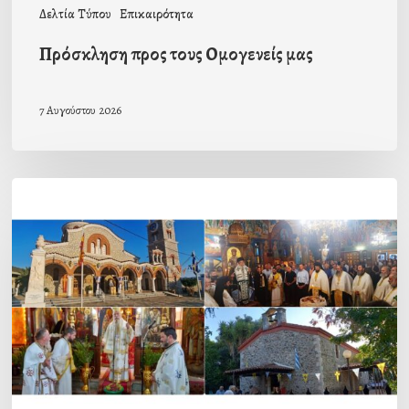
Δελτία Τύπου
Επικαιρότητα
Πρόσκληση προς τους Ομογενείς μας
7 Αυγούστου 2026
Η
εορτή
της
Μεταμορφώσεως
του
Σωτήρος
σε
Μεταμόρφωση