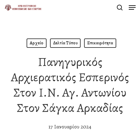
Men
Skip
search
to
Close
main
Menu
content
Αρχείο
Δελτία Τύπου
Επικαιρότητα
Πανηγυρικός
Αρχιερατικός Εσπερινός
Στον Ι.Ν. Αγ. Αντωνίου
Στον Σάγκα Αρκαδίας
17 Ιανουαρίου 2024