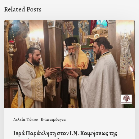
Related Posts
Ιερά
Παράκληση
στον
Ι.Ν.
Κοιμήσεως
της
Θεοτόκου
Μαγούλας
Δελτία Τύπου
Επικαιρότητα
Ιερά Παράκληση στον Ι.Ν. Κοιμήσεως της