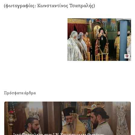
(φωτογραφίες: Κωνσταντίνος Τσαπραλής)
Πρόσφατα άρθρα
Ιερά Παράκληση στον Ι.Ν. Κοιμήσεως της Θεοτόκου