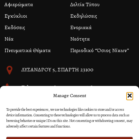
Αφιερώματα
Δελτία Τύπου
Εγκύκλιοι
Εκδηλώσεις
Εκδόσεις
Ενοριακά
Νέα
Νεότητα
Πνευματικά Θέματα
Περιοδικό “Όσιος Νίκων”
ΛΥΣΑΝΔΡΟΥ 5, ΣΠΑΡΤΗ 23100
Τηλ. 27310 26580 και 27310 26581
Manage Consent
info@immspartis.gr
To provide the best experiences, we use technologies like cookies to store and/or access
device information. Consenting to these technologies will allow us to process data such as
browsing behavior or unique IDs on this site. Not consenting or withdrawing consent, may
adversely affect certain features and functions.
© 2024 ΙΕΡΑ ΜΗΤΡΟΠΟΛΙΣ ΜΟΝΕΜΒΑΣΙΑΣ ΚΑΙ