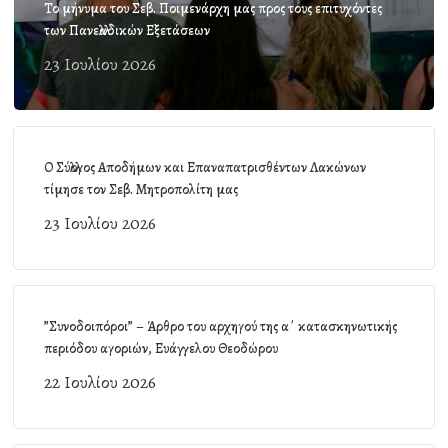
Το μήνυμα του Σεβ. Ποιμενάρχη μας προς τους επιτυχόντες
των Πανελλαδικών Εξετάσεων
23 Ιουλίου 2026
Ο Σύλλογος Αποδήμων και Επαναπατρισθέντων Λακώνων
τίμησε τον Σεβ. Μητροπολίτη μας
23 Ιουλίου 2026
”Συνοδοιπόροι” – Άρθρο του αρχηγού της α΄ κατασκηνωτικής
περιόδου αγοριών, Ευάγγελου Θεοδώρου
22 Ιουλίου 2026