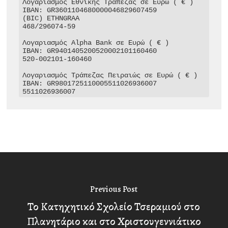
Λογαριασμός Εθνικής Τράπεζας σε Ευρώ ( € )

IBAN: GR3601104680000046829607459

(BIC) ETHNGRAA

468/296074-59

Λογαριασμός Alpha Bank σε Ευρώ ( € )

IBAN: GR9401405200520002101160460

520-002101-160460

Λογαριασμός Τράπεζας Πειραιώς σε Ευρώ ( € )

IBAN: GR9801725110005511026936007

5511026936007
Previous Post
Το Κατηχητικό Σχολείο Τσεραμιού στο
Πλανητάριο και στο Χριστουγεννιάτικο