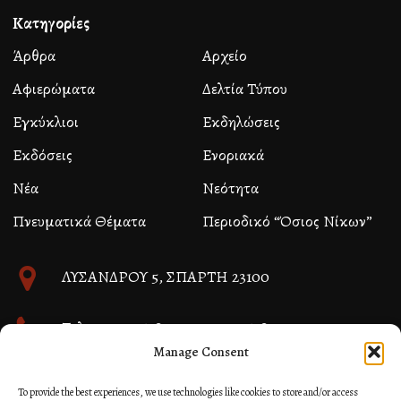
Κατηγορίες
Άρθρα
Αρχείο
Αφιερώματα
Δελτία Τύπου
Εγκύκλιοι
Εκδηλώσεις
Εκδόσεις
Ενοριακά
Νέα
Νεότητα
Πνευματικά Θέματα
Περιοδικό “Όσιος Νίκων”
ΛΥΣΑΝΔΡΟΥ 5, ΣΠΑΡΤΗ 23100
Τηλ. 27310 26580 και 27310 26581
Manage Consent
info@immspartis.gr
To provide the best experiences, we use technologies like cookies to store and/or access