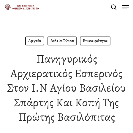
Men
Skip
search
to
Close
main
Menu
content
Αρχείο
Δελτία Τύπου
Επικαιρότητα
Πανηγυρικός
Αρχιερατικός Εσπερινός
Στον Ι.Ν Αγίου Βασιλείου
Σπάρτης Και Κοπή Της
Πρώτης Βασιλόπιτας