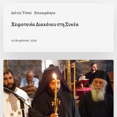
Χειροτονία
Δελτία Τύπου
Επικαιρότητα
Διακόνου
στη
Χειροτονία Διακόνου στη Συκέα
Συκέα
10 Αυγούστου 2026
Μοναχική
κουρά
στην
Ιερά
Μονή
Γόλας