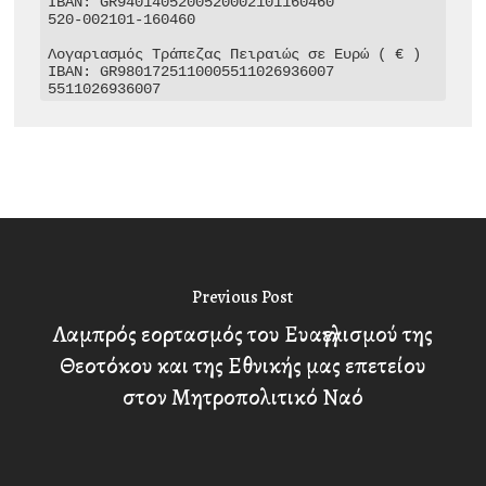
IBAN: GR9401405200520002101160460

520-002101-160460

Λογαριασμός Τράπεζας Πειραιώς σε Ευρώ ( € )

IBAN: GR9801725110005511026936007

5511026936007
Previous Post
Λαμπρός εορτασμός του Ευαγγελισμού της
Θεοτόκου και της Εθνικής μας επετείου
στον Μητροπολιτικό Ναό