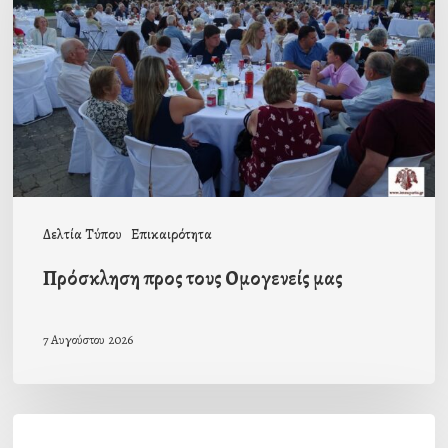
Ομογενείς
μας
Δελτία Τύπου
Επικαιρότητα
Πρόσκληση προς τους Ομογενείς μας
7 Αυγούστου 2026
Η