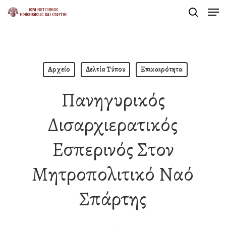
Men
Skip
search
to
Close
main
Menu
content
Αρχείο
Δελτία Τύπου
Επικαιρότητα
Πανηγυρικός
Δισαρχιερατικός
Εσπερινός Στον
Μητροπολιτικό Ναό
Σπάρτης