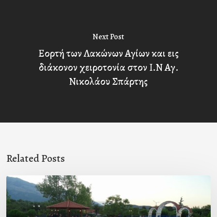
Next Post
Εορτή των Λακώνων Αγίων και εις
διάκονον χειροτονία στον Ι.Ν Αγ.
Νικολάου Σπάρτης
Related Posts
Πρόσκληση
προς
τους