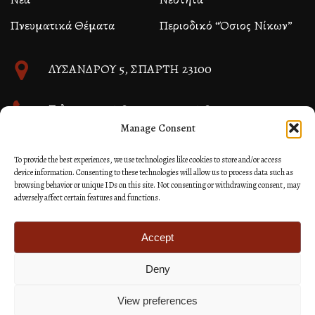
Πνευματικά Θέματα
Περιοδικό “Όσιος Νίκων”
ΛΥΣΑΝΔΡΟΥ 5, ΣΠΑΡΤΗ 23100
Τηλ. 27310 26580 και 27310 26581
Manage Consent
info@immspartis.gr
To provide the best experiences, we use technologies like cookies to store and/or access
device information. Consenting to these technologies will allow us to process data such as
browsing behavior or unique IDs on this site. Not consenting or withdrawing consent, may
adversely affect certain features and functions.
© 2024 ΙΕΡΑ ΜΗΤΡΟΠΟΛΙΣ ΜΟΝΕΜΒΑΣΙΑΣ ΚΑΙ
ΣΠΑΡΤΗΣ
Accept
Deny
Κατασκευή Ιστοσελίδων Site as you GO: Falcon από
Hellenic Technologies
View preferences