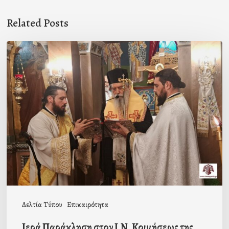
Related Posts
Ιερά
Παράκληση
στον
Ι.Ν.
Κοιμήσεως
της
Θεοτόκου
Μαγούλας
Δελτία Τύπου
Επικαιρότητα
Ιερά Παράκληση στον Ι.Ν. Κοιμήσεως της