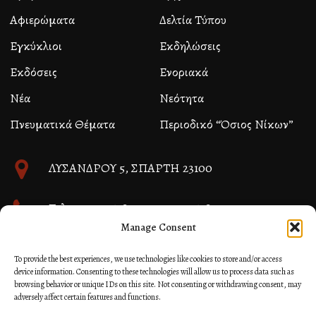
Αφιερώματα
Δελτία Τύπου
Εγκύκλιοι
Εκδηλώσεις
Εκδόσεις
Ενοριακά
Νέα
Νεότητα
Πνευματικά Θέματα
Περιοδικό “Όσιος Νίκων”
ΛΥΣΑΝΔΡΟΥ 5, ΣΠΑΡΤΗ 23100
Τηλ. 27310 26580 και 27310 26581
Manage Consent
info@immspartis.gr
To provide the best experiences, we use technologies like cookies to store and/or access
device information. Consenting to these technologies will allow us to process data such as
browsing behavior or unique IDs on this site. Not consenting or withdrawing consent, may
adversely affect certain features and functions.
© 2024 ΙΕΡΑ ΜΗΤΡΟΠΟΛΙΣ ΜΟΝΕΜΒΑΣΙΑΣ ΚΑΙ