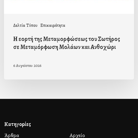
Μεταμόρφωση
Μολάων
και
Δελτία Τύπου
Επικαιρότητα
Ανθοχώρι
Η εορτή της Μεταμορφώσεως του Σωτήρος
σε Μεταμόρφωση Μολάων και Ανθοχώρι
6 Αυγούστου 2026
Κατηγορίες
Άρθρα
Αρχείο