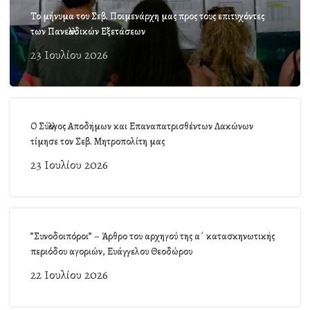
Το μήνυμα του Σεβ. Ποιμενάρχη μας προς τους επιτυχόντες
των Πανελλαδικών Εξετάσεων
23 Ιουλίου 2026
Ο Σύλλογος Αποδήμων και Επαναπατρισθέντων Λακώνων
τίμησε τον Σεβ. Μητροπολίτη μας
23 Ιουλίου 2026
”Συνοδοιπόροι” – Άρθρο του αρχηγού της α΄ κατασκηνωτικής
περιόδου αγοριών, Ευάγγελου Θεοδώρου
22 Ιουλίου 2026