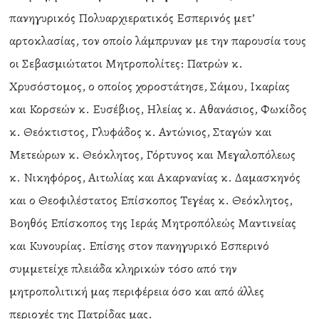
πανηγυρικός Πολυαρχιερατικός Εσπερινός μετ’
αρτοκλασίας, τον οποίο λάμπρυναν με την παρουσία τους
οι Σεβασμιώτατοι Μητροπολίτες: Πατρών κ.
Χρυσόστομος, ο οποίος χοροστάτησε, Σάμου, Ικαρίας
και Κορσεών κ. Ευσέβιος, Ηλείας κ. Αθανάσιος, Φωκίδος
κ. Θεόκτιστος, Γλυφάδος κ. Αντώνιος, Σταγών και
Μετεώρων κ. Θεόκλητος, Γόρτυνος και Μεγαλοπόλεως
κ. Νικηφόρος, Αιτωλίας και Ακαρνανίας κ. Δαμασκηνός
και ο Θεοφιλέστατος Επίσκοπος Τεγέας κ. Θεόκλητος,
Βοηθός Επίσκοπος της Ιεράς Μητροπόλεώς Μαντινείας
και Κυνουρίας. Επίσης στον πανηγυρικό Εσπερινό
συμμετείχε πλειάδα κληρικών τόσο από την
μητροπολιτική μας περιφέρεια όσο και από άλλες
περιοχές της Πατρίδας μας.