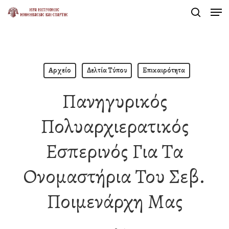
Men
Skip
search
to
Close
main
Menu
content
Αρχείο
Δελτία Τύπου
Επικαιρότητα
Πανηγυρικός
Πολυαρχιερατικός
Εσπερινός Για Τα
Ονομαστήρια Του Σεβ.
Ποιμενάρχη Μας