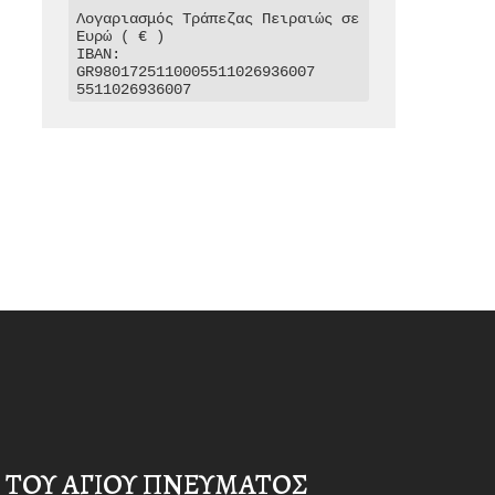
Λογαριασμός Τράπεζας Πειραιώς σε 
Ευρώ ( € )

IBAN: 
GR9801725110005511026936007

5511026936007
 ΤΟΥ ΑΓΙΟΥ ΠΝΕΥΜΑΤΟΣ