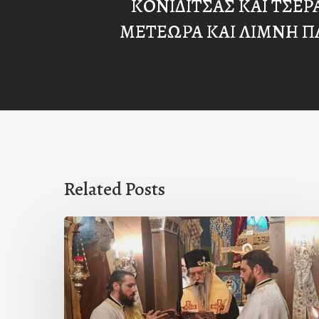
ΚΟΝΙΔΙΤΣΑΣ ΚΑΙ ΤΣΕΡ
ΜΕΤΕΩΡΑ ΚΑΙ ΛΙΜΝΗ Π
Related Posts
Ιερά
Παράκληση
στον
Ι.Ν.
Κοιμήσεως