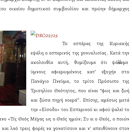
 του οικείου δημοτικού συμβουλίου και πρώην δήμαρχος
Το εσπέρας της Κυριακής
εψάλη ο εσπερινός της γονυκλισίας. Κατά την
ακολουθία αυτή, θυμίζουμε ότι ψάλλουμε
ύμνους αφιερωμένους κατ’ εξοχήν στο
Πανάγιο Πνεύμα, το τρίτο Πρόσωπο της
Τρισηλίου Θεότητος, που είναι “φως και ζωή
και ζώσα πηγή νοερά”. Επίσης, αμέσως μετά
την «Είσοδο» του Εσπερινού κι αφού ψαλεί το
νο «Τίς Θεός Μέγας ως ο Θεός ημών; Συ ει ο Θεός, ο ποιών
και λαό τρεις φορές να γονατίσουν και ν’ απευθύνουν στον