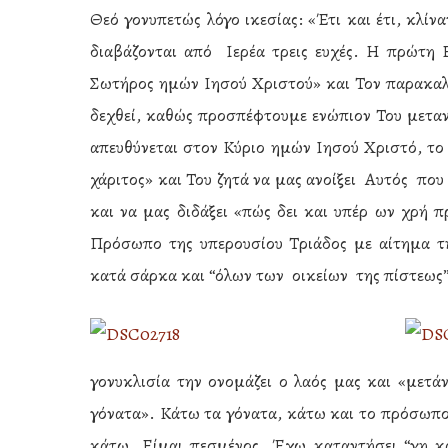
Θεό γονυπετώς λόγο ικεσίας: «Έτι και έτι, κλίν
διαβάζονται από Ιερέα τρεις ευχές. Η πρώτη 
Σωτήρος ημών Ιησού Χριστού» και Τον παρακαλε
δεχθεί, καθώς προσπέφτουμε ενώπιον Του μεταν
απευθύνεται στον Κύριο ημών Ιησού Χριστό, το
χάριτος» και Του ζητά να μας ανοίξει Αυτός πο
και να μας διδάξει «πώς δει και υπέρ ων χρή 
Πρόσωπο της υπερουσίου Τριάδος με αίτημα 
κατά σάρκα και “όλων των οικείων της πίστεως
γονυκλισία την ονομάζει ο λαός μας και «μετάν
γόνατα». Κάτω τα γόνατα, κάτω και το πρόσωπο
κάτω. Είμαι πεσμένος. Έχω καταντήσει “γη κ