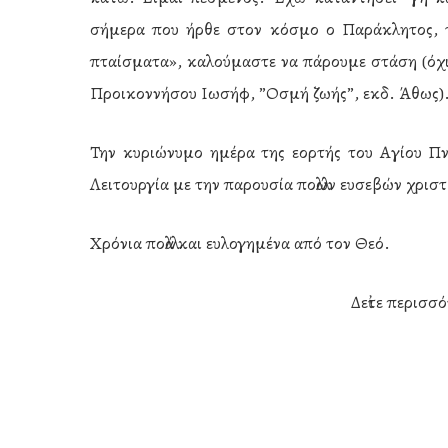
σήμερα που ήρθε στον κόσμο ο Παράκλητος, τ
πταίσματα», καλούμαστε να πάρουμε στάση (όχι
Προικοννήσου Ιωσήφ, ”Οσμή ζωής”, εκδ. Άθως)
Την κυριώνυμο ημέρα της εορτής του Αγίου Πν
Λειτουργία με την παρουσία πολλών ευσεβών χρισ
Χρόνια πολλά και ευλογημένα από τον Θεό.
Δεἰτε περισσ