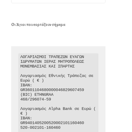
Οι Άγιοι που εορτάζουν σήμερα
ΛΟΓΑΡΙΑΣΜΟΙ ΤΡΑΠΕΖΩΝ ΕΥΑΓΩΝ 
ΙΔΡΥΜΑΤΩΝ ΙΕΡΑΣ ΜΗΤΡΟΠΟΛΕΩΣ 
ΜΟΝΕΜΒΑΣΙΑΣ ΚΑΙ ΣΠΑΡΤΗΣ

Λογαριασμός Εθνικής Τράπεζας σε 
Ευρώ ( € )

IBAN: 
GR3601104680000046829607459

(BIC) ETHNGRAA

468/296074-59

Λογαριασμός Alpha Bank σε Ευρώ ( 
€ )

IBAN: 
GR9401405200520002101160460

520-002101-160460
