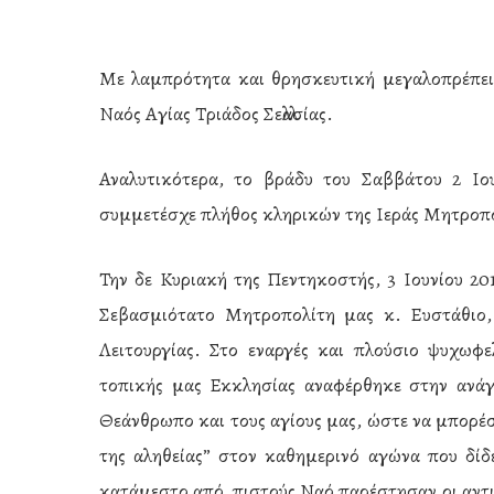
Με λαμπρότητα και θρησκευτική μεγαλοπρέπεια
Ναός Αγίας Τριάδος Σελλασίας.
Αναλυτικότερα, το βράδυ του Σαββάτου 2 Ιου
συμμετέσχε πλήθος κληρικών της Ιεράς Μητροπ
Την δε Κυριακή της Πεντηκοστής, 3 Ιουνίου 201
Σεβασμιότατο Μητροπολίτη μας κ. Ευστάθιο,
Λειτουργίας. Στο εναργές και πλούσιο ψυχω
τοπικής μας Εκκλησίας αναφέρθηκε στην ανάγ
Θεάνθρωπο και τους αγίους μας, ώστε να μπορέσ
Hit enter to search or ESC to close
της αληθείας” στον καθημερινό αγώνα που δίδ
κατάμεστο από πιστούς Ναό παρέστησαν οι αντι