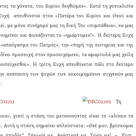
αντες τα γόνατα, του Κυρίου δεηθώμεν». Κατά τη γονυκλισία
Ευχή απευθύνεται στον «Πατέρα του Κυρίου και Θεού και
ί, με μόνο συνήγορό μας τη δική Του «συμπάθεια», να μας
οημένοι και φωνάζοντας το «ημάρτομεν!». Η δεύτερη Ευχή
 «απαύγασμα του Πατρός», την «πηγή της σωτηρίας και της
υ δίνει προσευχή στον προσευχόμενο, τα αμαρτωλά μας χείλη
προσεύχεσθαι». Η τρίτη Ευχή απευθύνεται πάλι στο δεύτερο
την ανάπαυση των ψυχών των κεκοιμημένων συγγενών μας
”.
Τη
οια», γιατί η στάση του μετανοούντος είναι το «κλίνειν τα
. Αυτή η στάση σημαίνει απλούστατα: «Θεέ μου, βρίσκομαι
αι σποδός”. Σήκωσέ με. Ανάστησέ με. Σώσε με!…». Έτσι,