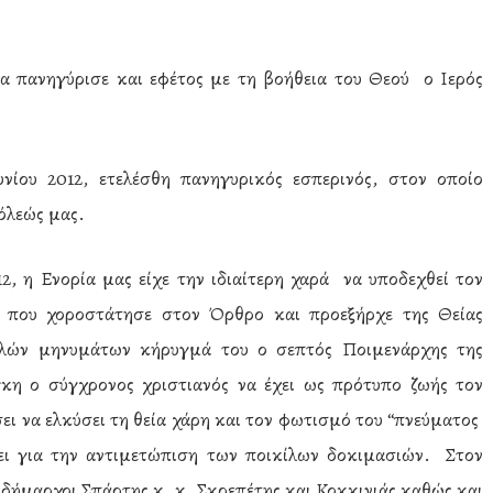
 πανηγύρισε και εφέτος με τη βοήθεια του Θεού ο Ιερός
νίου 2012, ετελέσθη πανηγυρικός εσπερινός, στον οποίο
όλεώς μας.
2, η Ενορία μας είχε την ιδιαίτερη χαρά να υποδεχθεί τον
 που χοροστάτησε στον Όρθρο και προεξήρχε της Θείας
φελών μηνυμάτων κήρυγμά του ο σεπτός Ποιμενάρχης της
κη ο σύγχρονος χριστιανός να έχει ως πρότυπο ζωής τον
ει να ελκύσει τη θεία χάρη και τον φωτισμό του “πνεύματος
ει για την αντιμετώπιση των ποικίλων δοκιμασιών. Στον
δήμαρχοι Σπάρτης κ. κ. Σκρεπέτης και Κοκκινιάς καθώς και