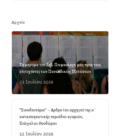
Αρχείο
Το μήνυμα του Σεβ. Ποιμενάρχη μας προς τους
επιτυχόντες των Πανελλαδικών Εξετάσεων
23 Ιουλίου 2026
”Συνοδοιπόροι” – Άρθρο του αρχηγού της α΄
κατασκηνωτικής περιόδου αγοριών,
Ευάγγελου Θεοδώρου
22 Ιουλίου 2026