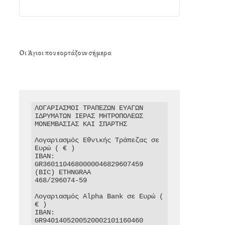
Οι Άγιοι που εορτάζουν σήμερα
ΛΟΓΑΡΙΑΣΜΟΙ ΤΡΑΠΕΖΩΝ ΕΥΑΓΩΝ 
ΙΔΡΥΜΑΤΩΝ ΙΕΡΑΣ ΜΗΤΡΟΠΟΛΕΩΣ 
ΜΟΝΕΜΒΑΣΙΑΣ ΚΑΙ ΣΠΑΡΤΗΣ

Λογαριασμός Εθνικής Τράπεζας σε 
Ευρώ ( € )

IBAN: 
GR3601104680000046829607459

(BIC) ETHNGRAA

468/296074-59

Λογαριασμός Alpha Bank σε Ευρώ ( 
€ )

IBAN: 
GR9401405200520002101160460
