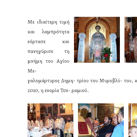
Με ιδιαίτερη τιμή
και λαμπρότητα
εόρτασε
και
πανηγύρισε τη
μνήμη του Αγίου
Με-
γαλομάρτυρος Δημη- τρίου του Μυροβλύ- του, κ
2010, η ενορία Τσε- ραμιού.
Hit enter to search or ESC to close