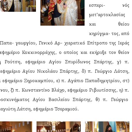
εσπερι- νός
μετ’αρτοκλασίας
και θείου
κηρύγμα- τος, από
ν Παπα- γεωργίου, Γενικό Αρ- χιερατικό Επίτροπο της Ιεράς
φημέριο Κοκκινορράχης, ο οποίος και εκήρυξε τον θείον
η Ρούτση, εφημέριο Αγίου Σπυρίδωνος Σπάρτης, γ) π.
εφημέριο Αγίου Νικολάου Σπάρτης, δ) π. Γεώργιο Λάτση,
ι εφημέριο Ξηροκαμπίου, ε) π. Αγάπιο Παπαδημητρίου, στ)
ου, ζ) π. Κωνσταντίνο Βλάχο, εφημέριο Ριβιωτίσσης, η) π.
οσκυνήματος Αγίου Βασιλείου Σπάρτης, θ) π. Γεώργιο
ναγιώτη Λάτση, εφημέριο Τσεραμιού.