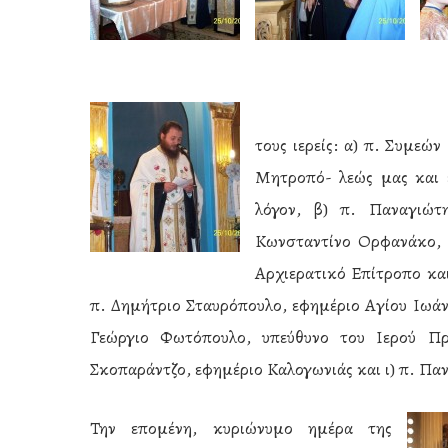
τους ιερείς: α) π. Συμεώ
Μητροπό- λεώς μας και ε
λόγον, β) π. Παναγιώτ
Κωνσταντίνο Ορφανάκο, 
Αρχιερατικό Επίτροπο κα
π. Δημήτριο Σταυρόπουλο, εφημέριο Αγίου Ιωάνν
Γεώργιο Φωτόπουλο, υπεύθυνο του Ιερού Πρ
Σκοπαράντζο, εφημέριο Καλογωνιάς και ι) π. Πα
Την επομένη, κυριώνυμο ημέρα της