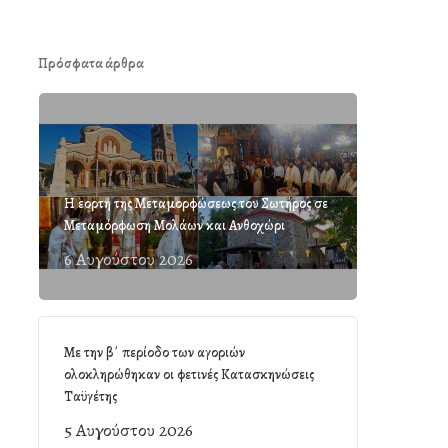
Πρόσφατα άρθρα
Η εορτή της Μεταμορφώσεως του Σωτήρος σε
Μεταμόρφωση Μολάων και Ανθοχώρι
6 Αυγούστου 2026
Με την β΄ περίοδο των αγοριών
ολοκληρώθηκαν οι φετινές Κατασκηνώσεις
Ταϋγέτης
5 Αυγούστου 2026