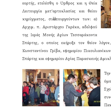
εορτής, ετελέσθη ο Όρθρος και η Θεία
Λειτουργία μετ’αρτοκλασίας και θείου
κηρύγματος, συλλειτουργούντων των: α)
Αρχιμ. π. Αριστάρχου Γκρέκα, αδελφού
της Ιεράς Μονής Αγίων Τεσσαράκοντα
Σπάρτης, ο οποίος εκήρυξε τον θείον λόγον
Κωνσταντίνου Γρίβα, εφημερίου Πικουλιανίκων
Σπάρτης και εφημερίου Αγίας Παρασκευής Αμυκλώ
Την
όμο
Σχ
συν
Παν