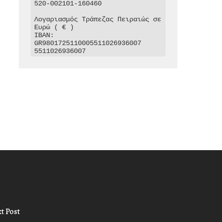
520-002101-160460

Λογαριασμός Τράπεζας Πειραιώς σε 
Ευρώ ( € )

IBAN: 
GR9801725110005511026936007

5511026936007
t Post