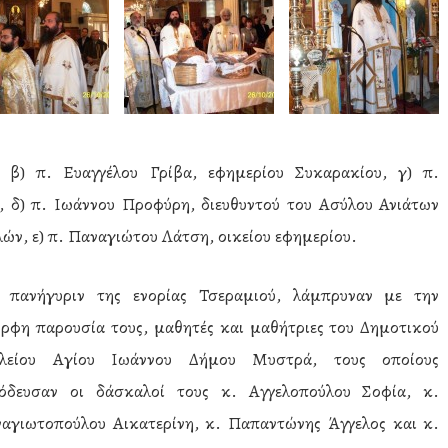
, β) π. Ευαγγέλου Γρίβα, εφημερίου Συκαρακίου, γ) π.
, δ) π. Ιωάννου Προφύρη, διευθυντού του Ασύλου Ανιάτων
ν, ε) π. Παναγιώτου Λάτση, οικείου εφημερίου.
 πανήγυριν της ενορίας Τσεραμιού, λάμπρυναν με την
ρφη παρουσία τους, μαθητές και μαθήτριες του Δημοτικού
ολείου Αγίου Ιωάννου Δήμου Μυστρά, τους οποίους
όδευσαν οι δάσκαλοί τους κ. Αγγελοπούλου Σοφία, κ.
αγιωτοπούλου Αικατερίνη, κ. Παπαντώνης Άγγελος και κ.