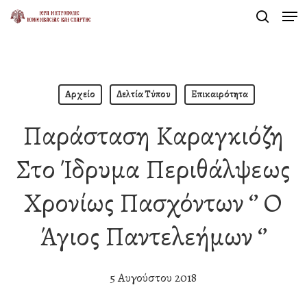
Men
Skip
search
to
Close
main
Menu
content
Αρχείο
Δελτία Τύπου
Επικαιρότητα
Παράσταση Καραγκιόζη
Στο Ίδρυμα Περιθάλψεως
Χρονίως Πασχόντων ‘’ Ο
Άγιος Παντελεήμων ‘’
5 Αυγούστου 2018