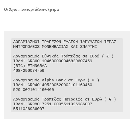
Οι Άγιοι που εορτάζουν σήμερα
ΛΟΓΑΡΙΑΣΜΟΙ ΤΡΑΠΕΖΩΝ ΕΥΑΓΩΝ ΙΔΡΥΜΑΤΩΝ ΙΕΡΑΣ 
ΜΗΤΡΟΠΟΛΕΩΣ ΜΟΝΕΜΒΑΣΙΑΣ ΚΑΙ ΣΠΑΡΤΗΣ

Λογαριασμός Εθνικής Τράπεζας σε Ευρώ ( € )

IBAN: GR3601104680000046829607459

(BIC) ETHNGRAA

468/296074-59

Λογαριασμός Alpha Bank σε Ευρώ ( € )

IBAN: GR9401405200520002101160460

520-002101-160460

Λογαριασμός Τράπεζας Πειραιώς σε Ευρώ ( € )

IBAN: GR9801725110005511026936007

5511026936007