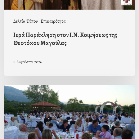
Δελτία Τύπου
Επικαιρότητα
Ιερά Παράκληση στον Ι.Ν. Κοιμήσεως της
Θεοτόκου Μαγούλας
8 Αυγούστου 2026
Πρόσκληση
προς
τους
Ομογενείς
μας