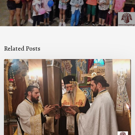
Related Posts
Ιερά
Παράκληση
στον
Ι.Ν.
Κοιμήσεως
της
Θεοτόκου
Μαγούλας