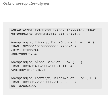
Οι Άγιοι που εορτάζουν σήμερα
ΛΟΓΑΡΙΑΣΜΟΙ ΤΡΑΠΕΖΩΝ ΕΥΑΓΩΝ ΙΔΡΥΜΑΤΩΝ ΙΕΡΑΣ 
ΜΗΤΡΟΠΟΛΕΩΣ ΜΟΝΕΜΒΑΣΙΑΣ ΚΑΙ ΣΠΑΡΤΗΣ

Λογαριασμός Εθνικής Τράπεζας σε Ευρώ ( € )

IBAN: GR3601104680000046829607459

(BIC) ETHNGRAA

468/296074-59

Λογαριασμός Alpha Bank σε Ευρώ ( € )

IBAN: GR9401405200520002101160460

520-002101-160460

Λογαριασμός Τράπεζας Πειραιώς σε Ευρώ ( € )

IBAN: GR9801725110005511026936007

5511026936007