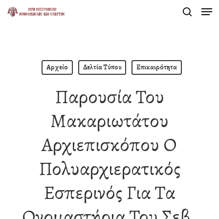
Men
Skip
search
to
Close
main
Menu
content
Αρχείο
Δελτία Τύπου
Επικαιρότητα
Παρουσία Του
Μακαριωτάτου
Αρχιεπισκόπου Ο
Πολυαρχιερατικός
Εσπερινός Για Τα
Ονομαστήρια Του Σεβ.