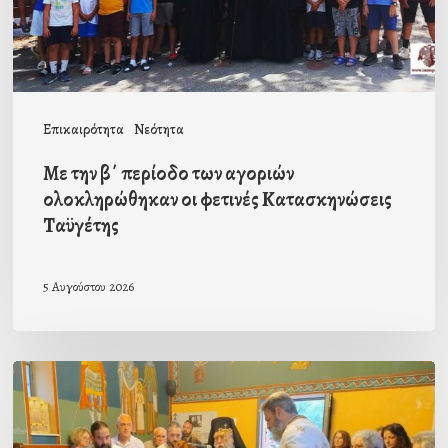
ολοκληρώθηκαν
οι
φετινές
Κατασκηνώσεις
Επικαιρότητα
Νεότητα
Ταϋγέτης
Με την β΄ περίοδο των αγοριών
ολοκληρώθηκαν οι φετινές Κατασκηνώσεις
Ταϋγέτης
5 Αυγούστου 2026
Ιερά
Παράκληση
στον