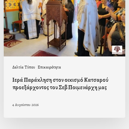
οικισμό
Κατσαρού
προεξάρχοντος
του
Σεβ
Ποιμενάρχη
μας
Δελτία Τύπου
Επικαιρότητα
Ιερά Παράκληση στον οικισμό Κατσαρού
προεξάρχοντος του Σεβ Ποιμενάρχη μας
4 Αυγούστου 2026