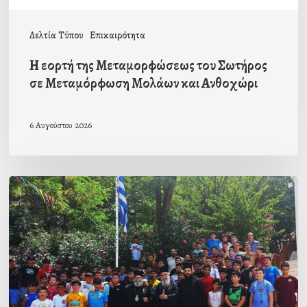
Μολάων
και
Δελτία Τύπου
Επικαιρότητα
Ανθοχώρι
Η εορτή της Μεταμορφώσεως του Σωτήρος
σε Μεταμόρφωση Μολάων και Ανθοχώρι
6 Αυγούστου 2026
Με
την
β΄
περίοδο
των
αγοριών