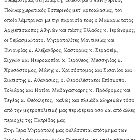
Ευαγγελιστρίας στη Σπάρτη, τελέσθηκε ο πανηγυρικός
Πολυαρχιερατικός Εσπερινός μετ’ αρτοκλασίας, τον
οποίο λάμπρυναν με την παρουσία τους ο Μακαριώτατος
Αρχιεπίσκοπος Αθηνών και πάσης Ελλάδος κ. Ιερώνυμος,
οι Σεβασμιώτατοι Μητροπολίτες Μαντινείας και
Κυνουρίας κ. Αλέξανδρος, Καστορίας κ. Σεραφείμ,
Ζιχνών και Νευροκοπίου κ. Ιερόθεος, Μεσσηνίας κ.
Χρυσόστομος, Μάνης κ. Χρυσόστομος και Σισανίου και
Σιατίστης κ. Αθανάσιος, οι Θεοφιλέστατοι Επίσκοποι
Τολιάρας και Νοτίου Μαδαγασκάρης κ. Πρόδρομος και
Τεγέας κ. Θεόκλητος, καθώς και πλειάδα κληρικών τόσο
από την μητροπολιτική μας περιφέρεια όσο και από άλλες
περιοχές της Πατρίδας μας.
Στην Ιερά Μητρόπολή μας φυλάσσεται απότμημα των