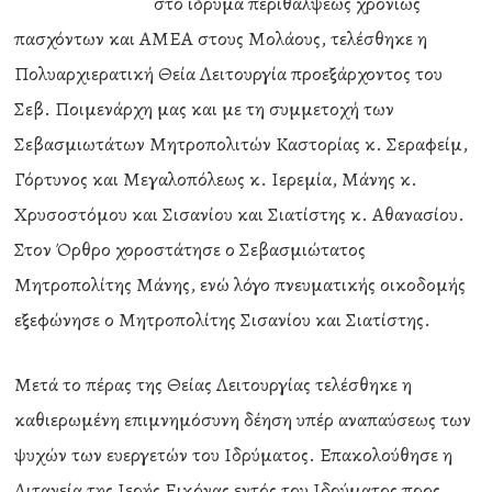
στο ίδρυμα περιθάλψεως χρονίως
πασχόντων και ΑΜΕΑ στους Μολάους, τελέσθηκε η
Πολυαρχιερατική Θεία Λειτουργία προεξάρχοντος του
Σεβ. Ποιμενάρχη μας και με τη συμμετοχή των
Σεβασμιωτάτων Μητροπολιτών Καστορίας κ. Σεραφείμ,
Γόρτυνος και Μεγαλοπόλεως κ. Ιερεμία, Μάνης κ.
Χρυσοστόμου και Σισανίου και Σιατίστης κ. Αθανασίου.
Στον Όρθρο χοροστάτησε ο Σεβασμιώτατος
Μητροπολίτης Μάνης, ενώ λόγο πνευματικής οικοδομής
εξεφώνησε ο Μητροπολίτης Σισανίου και Σιατίστης.
Μετά το πέρας της Θείας Λειτουργίας τελέσθηκε η
καθιερωμένη επιμνημόσυνη δέηση υπέρ αναπαύσεως των
ψυχών των ευεργετών του Ιδρύματος. Επακολούθησε η
Λιτανεία της Ιερής Εικόνας εντός του Ιδρύματος προς