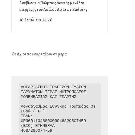
Απεβίωσε ο Γεώργιος Λουπός μεγάλος
ευεργέτης του Ασύλου Ανιάτων Σπάρτης
16 Ιουλίου 2026
Οι Άγιοι που εορτάζουν σήμερα
ΛΟΓΑΡΙΑΣΜΟΙ ΤΡΑΠΕΖΩΝ ΕΥΑΓΩΝ 
ΙΔΡΥΜΑΤΩΝ ΙΕΡΑΣ ΜΗΤΡΟΠΟΛΕΩΣ 
ΜΟΝΕΜΒΑΣΙΑΣ ΚΑΙ ΣΠΑΡΤΗΣ

Λογαριασμός Εθνικής Τράπεζας σε 
Ευρώ ( € )

IBAN: 
GR3601104680000046829607459

(BIC) ETHNGRAA

468/296074-59
