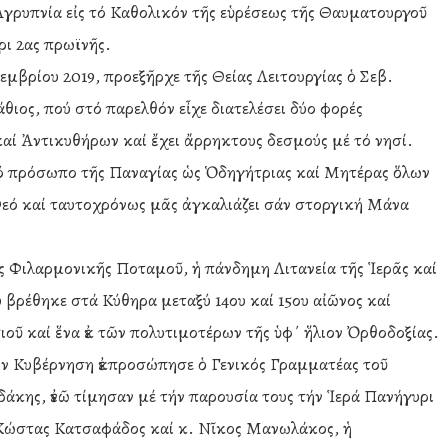
Ἀγρυπνία εἰς τό Καθολικόν τῆς εὑρέσεως τῆς Θαυματουργοῦ
 2ας πρωϊνῆς.
εμβρίου 2019, προεξῆρχε τῆς Θείας Λειτουργίας ὁ Σεβ.
ος, πού στό παρελθόν εἶχε διατελέσει δύο φορές
ί Ἀντικυθήρων καί ἔχει ἄρρηκτους δεσμούς μέ τό νησί.
στό πρόσωπο τῆς Παναγίας ὡς Ὁδηγήτριας καί Μητέρας ὅλων
ί Θεό καί ταυτοχρόνως μᾶς ἀγκαλιάζει σάν στοργική Μάνα
ῆς Φιλαρμονικῆς Ποταμοῦ, ἡ πάνδημη Λιτανεία τῆς Ἱερᾶς καί
βρέθηκε στά Κύθηρα μεταξύ 14ου καί 15ου αἰῶνος καί
ιοῦ καί ἕνα ἐκ τῶν πολυτιμοτέρων τῆς ὑφ΄ ἥλιον Ὀρθοδοξίας.
ν Κυβέρνηση ἐκπροσώπησε ὁ Γενικός Γραμματέας τοῦ
κης, ἐνῶ τίμησαν μέ τήν παρουσία τους τήν Ἱερά Πανήγυρι
. Κώστας Κατσαφάδος καί κ. Νῖκος Μανωλάκος, ἡ