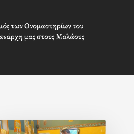
μός των Ονομαστηρίων του
μενάρχη μας στους Μολάους
ερά
αράκληση