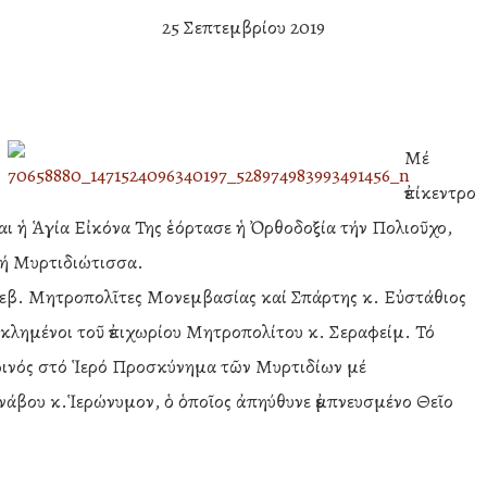
25 Σεπτεμβρίου 2019
Μέ
ἐπίκεντρο
αι ἡ Ἁγία Εἰκόνα Της ἑόρτασε ἡ Ὀρθοδοξία τήν Πολιοῦχο,
τή Μυρτιδιώτισσα.
Σεβ. Μητροπολῖτες Μονεμβασίας καί Σπάρτης κ. Εὐστάθιος
κλημένοι τοῦ ἐπιχωρίου Μητροπολίτου κ. Σεραφείμ. Τό
ρινός στό Ἱερό Προσκύνημα τῶν Μυρτιδίων μέ
άβου κ.Ἱερώνυμον, ὁ ὁποῖος ἀπηύθυνε ἐμπνευσμένο Θεῖο