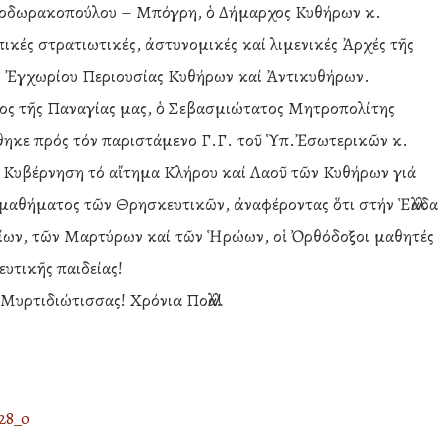
εοδωρακοπούλου – Μπόγρη, ὁ Δήμαρχος Κυθήρων κ.
ικές στρατιωτικές, ἀστυνομικές καί λιμενικές Ἀρχές τῆς
ς Ἐγχωρίου Περιουσίας Κυθήρων καί Ἀντικυθήρων.
νος τῆς Παναγίας μας, ὁ Σεβασμιώτατος Μητροπολίτης
θηκε πρός τόν παριστάμενο Γ.Γ. τοῦ Ὑπ.Ἐσωτερικῶν κ.
ν Κυβέρνηση τό αἴτημα Κλήρου καί Λαοῦ τῶν Κυθήρων γιά
ῦ μαθήματος τῶν Θρησκευτικῶν, ἀναφέροντας ὅτι στήν Ἑλλάδα
Ἁγίων, τῶν Μαρτύρων καί τῶν Ἡρώων, οἱ Ὀρθόδοξοι μαθητές
υτικῆς παιδείας!
Μυρτιδιώτισσας! Χρόνια Πολλά!