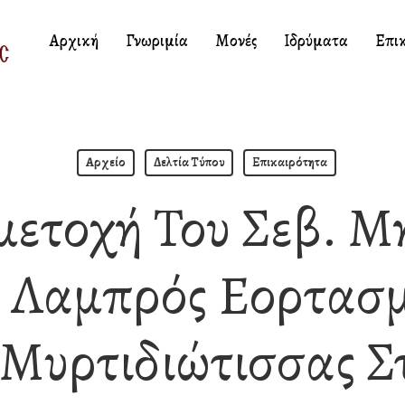
Αρχική
Γνωριμία
Μονές
Ιδρύματα
Επι
Αρχείο
Δελτία Τύπου
Επικαιρότητα
μετοχή Του Σεβ. Μ
 Λαμπρός Εορτασμ
 Μυρτιδιώτισσας Σ