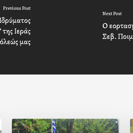
Previous Post
Next Post
Ιδρύματος
Ο εορτασ
 της Ιεράς
Σεβ. Ποι
όλεώς μας
Με
Ι
την
Π