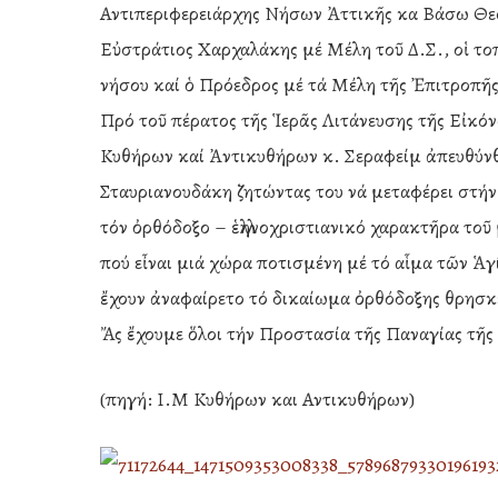
Αντιπεριφερειάρχης Νήσων Ἀττικῆς κα Βάσω Θ
Εὐστράτιος Χαρχαλάκης μέ Μέλη τοῦ Δ.Σ., οἱ τοπ
νήσου καί ὁ Πρόεδρος μέ τά Μέλη τῆς Ἐπιτροπῆ
Πρό τοῦ πέρατος τῆς Ἱερᾶς Λιτάνευσης τῆς Εἰκό
Κυθήρων καί Ἀντικυθήρων κ. Σεραφείμ ἀπευθύν
Σταυριανουδάκη ζητώντας του νά μεταφέρει στή
τόν ὀρθόδοξο – ἑλληνοχριστιανικό χαρακτῆρα το
πού εἶναι μιά χώρα ποτισμένη μέ τό αἷμα τῶν 
ἔχουν ἀναφαίρετο τό δικαίωμα ὀρθόδοξης θρησκε
Ἄς ἔχουμε ὅλοι τήν Προστασία τῆς Παναγίας τῆς 
(πηγή: Ι.Μ Κυθήρων και Αντικυθήρων)