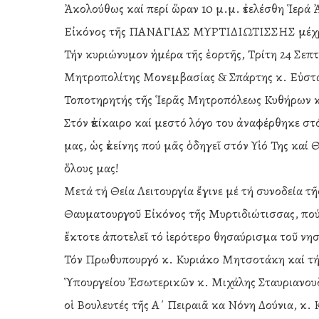
Ἀκολούθως καί περί ὥραν 10 μ.μ. ἐτελέσθη Ἱερά 
Εἰκόνος τῆς ΠΑΝΑΓΙΑΣ ΜΥΡΤΙΔΙΩΤΙΣΣΗΣ μέχρι
Τήν κυριώνυμον ἡμέρα τῆς ἑορτῆς, Τρίτη 24 Σεπτ
Μητροπολίτης Μονεμβασίας & Σπάρτης κ. Εὐστάθι
Τοποτηρητής τῆς Ἱερᾶς Μητροπόλεως Κυθήρων κα
Στόν ἐπίκαιρο καί μεστό λόγο του ἀναφέρθηκε 
μας, ὡς ἐκείνης πού μᾶς ὁδηγεῖ στόν Υἱό Της κα
ὅλους μας!
Μετά τή Θεία Λειτουργία ἔγινε μέ τή συνοδεία τ
Θαυματουργοῦ Εἰκόνος τῆς Μυρτιδιώτισσας, πού 
ἔκτοτε ἀποτελεῖ τό ἱερότερο θησαύρισμα τοῦ νησ
Τόν Πρωθυπουργό κ. Κυριάκο Μητσοτάκη καί τή
Ὑπουργείου Ἐσωτερικῶν κ. Μιχάλης Σταυριανουδά
οἱ Βουλευτές τῆς Α΄ Πειραιᾶ κα Νόνη Δούνια, κ