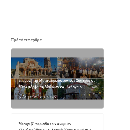
Πρόσφατα άρθρα
Η εορτή της Μεταμορφώσεως του Σωτήρος σε
Μεταμόρφωση Μολάων και Ανθοχώρι
6 Αυγούστου 2026
Με την β΄ περίοδο των αγοριών