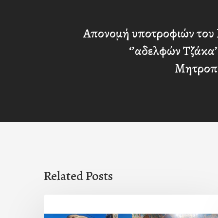
Απονομή υποτροφιών του 
‘’αδελφών Τζάκα’’
Μητροπ
Related Posts
Η
εορτή