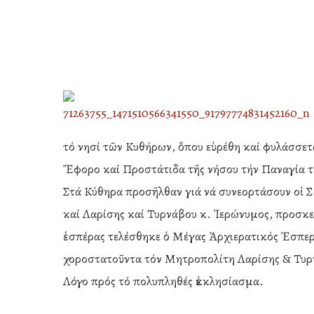
τό νησί τῶν Κυθήρων, ὅπου εὑρέθη καί φυλάσσετ
Ἔφορο καί Προστάτιδα τῆς νήσου τήν Παναγία 
Στά Κύθηρα προσῆλθαν γιά νά συνεορτάσουν οἱ 
καί Λαρίσης καί Τυρνάβου κ. Ἱερώνυμος, προσκε
ἑσπέρας τελέσθηκε ὁ Μέγας Ἀρχιερατικός Ἑσπε
χοροστατοῦντα τόν Μητροπολίτη Λαρίσης & Τυρν
Hit enter to search or ESC to close
Λόγο πρός τό πολυπληθές ἐκκλησίασμα.