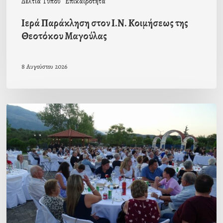
Δελτία Τύπου
Επικαιρότητα
Ιερά Παράκληση στον Ι.Ν. Κοιμήσεως της
Θεοτόκου Μαγούλας
8 Αυγούστου 2026
Πρόσκληση
προς
τους
Ομογενείς
μας