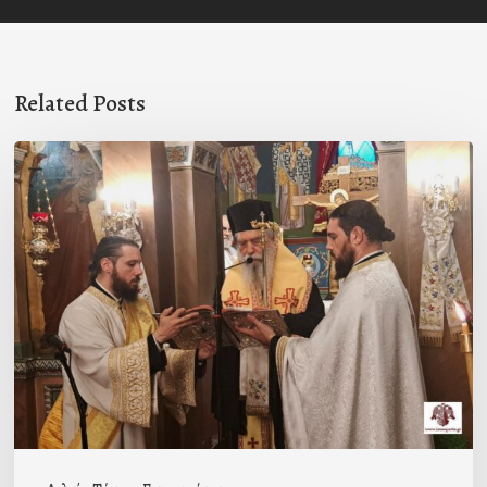
Related Posts
Ιερά
Παράκληση
στον
Ι.Ν.
Κοιμήσεως
της
Θεοτόκου
Μαγούλας