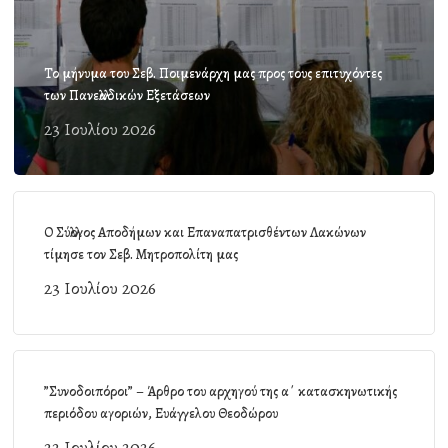
Το μήνυμα του Σεβ. Ποιμενάρχη μας προς τους επιτυχόντες
των Πανελλαδικών Εξετάσεων
23 Ιουλίου 2026
Ο Σύλλογος Αποδήμων και Επαναπατρισθέντων Λακώνων
τίμησε τον Σεβ. Μητροπολίτη μας
23 Ιουλίου 2026
”Συνοδοιπόροι” – Άρθρο του αρχηγού της α΄ κατασκηνωτικής
περιόδου αγοριών, Ευάγγελου Θεοδώρου
22 Ιουλίου 2026