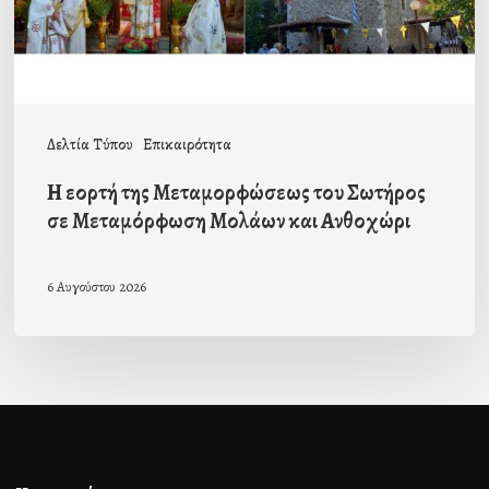
σε
Μεταμόρφωση
Μολάων
και
Δελτία Τύπου
Επικαιρότητα
Ανθοχώρι
Η εορτή της Μεταμορφώσεως του Σωτήρος
σε Μεταμόρφωση Μολάων και Ανθοχώρι
6 Αυγούστου 2026