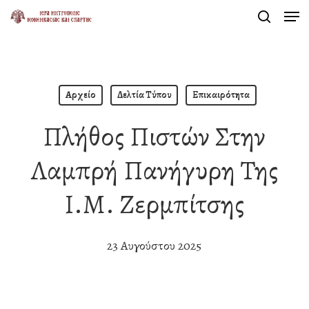
Men
Skip
search
to
Close
main
Menu
content
Αρχείο
Δελτία Τύπου
Επικαιρότητα
Πλήθος Πιστών Στην
Λαμπρή Πανήγυρη Της
Ι.Μ. Ζερμπίτσης
23 Αυγούστου 2025