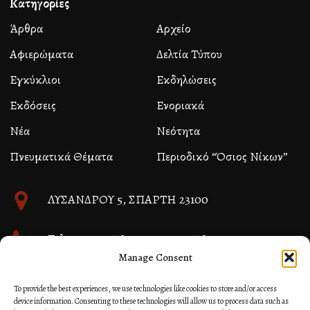
Κατηγορίες
Άρθρα
Αρχείο
Αφιερώματα
Δελτία Τύπου
Εγκύκλιοι
Εκδηλώσεις
Εκδόσεις
Ενοριακά
Νέα
Νεότητα
Πνευματικά Θέματα
Περιοδικό “Όσιος Νίκων”
ΛΥΣΑΝΔΡΟΥ 5, ΣΠΑΡΤΗ 23100
Τηλ. 27310 26580 και 27310 26581
Manage Consent
info@immspartis.gr
To provide the best experiences, we use technologies like cookies to store and/or access
device information. Consenting to these technologies will allow us to process data such as