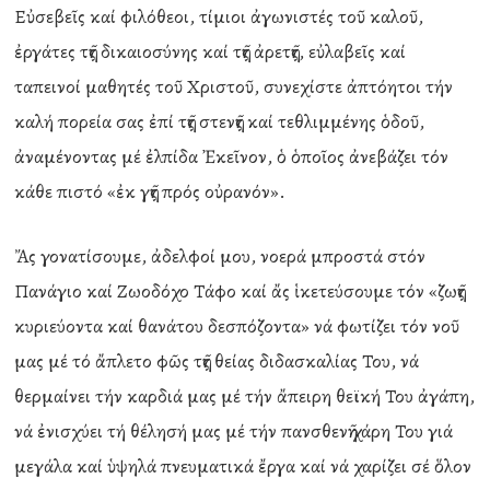
Εὐσεβεῖς καί φιλόθεοι, τίμιοι ἀγωνιστές τοῦ καλοῦ,
ἐργάτες τῆς δικαιοσύνης καί τῆς ἀρετῆς, εὐλαβεῖς καί
ταπεινοί μαθητές τοῦ Χριστοῦ, συνεχίστε ἀπτόητοι τήν
καλή πορεία σας ἐπί τῆς στενῆς καί τεθλιμμένης ὁδοῦ,
ἀναμένοντας μέ ἐλπίδα Ἐκεῖνον, ὁ ὁποῖος ἀνεβάζει τόν
κάθε πιστό «ἐκ γῆς πρός οὐρανόν».
Ἄς γονατίσουμε, ἀδελφοί μου, νοερά μπροστά στόν
Πανάγιο καί Ζωοδόχο Τάφο καί ἄς ἱκετεύσουμε τόν «ζωῆς
κυριεύοντα καί θανάτου δεσπόζοντα» νά φωτίζει τόν νοῦ
μας μέ τό ἄπλετο φῶς τῆς θείας διδασκαλίας Του, νά
θερμαίνει τήν καρδιά μας μέ τήν ἄπειρη θεϊκή Του ἀγάπη,
νά ἐνισχύει τή θέλησή μας μέ τήν πανσθενῆ χάρη Του γιά
μεγάλα καί ὑψηλά πνευματικά ἔργα καί νά χαρίζει σέ ὅλον