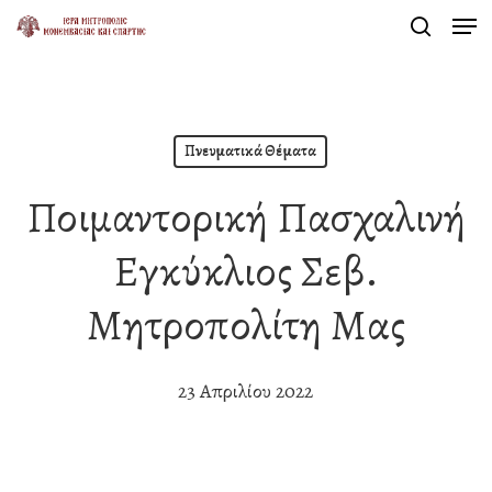
Men
Skip
search
to
Close
main
Menu
content
Πνευματικά Θέματα
Ποιμαντορική Πασχαλινή
Εγκύκλιος Σεβ.
Μητροπολίτη Μας
23 Απριλίου 2022