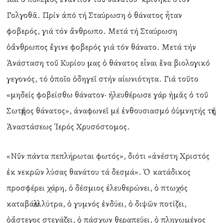
Γολγοθᾶ. Πρίν ἀπό τή Σταύρωση ὁ θάνατος ἦταν
φοβερός, γιά τόν ἄνθρωπο. Μετά τή Σταύρωση
ὁἄνθρωπος ἔγινε φοβερός γιά τόν θάνατο. Μετά τήν
Ἀνάσταση τοῦ Κυρίου μας ὁ θάνατος εἶναι ἕνα βιολογικό
γεγονός, τό ὁποῖο ὁδηγεῖ στήν αἰωνιότητα. Γιά τοῦτο
«μηδείς φοβείσθω θάνατον· ἠλευθέρωσε γάρ ἡμᾶς ὁ τοῦ
Σωτῆρος θάνατος», ἀναφωνεῖ μέ ἐνθουσιασμό ὁὑμνητής τῆς
Ἀναστάσεως Ἱερός Χρυσόστομος.
«Νῦν πάντα πεπλήρωται φωτός», διότι «ἀνέστη Χριστός
ἐκ νεκρῶν λύσας θανάτου τά δεσμά». Ὁ κατάδικος
προσφέρει χάρη, ὁ δέσμιος ἐλευθερώνει, ὁ πτωχός
καταβάλλει λύτρα, ὁ γυμνός ἐνδύει, ὁ διψῶν ποτίζει,
ὁἄστεγος στεγάζει, ὁ πάσχων θεραπεύει, ὁ πληγωμένος