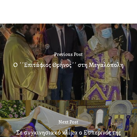
Previous Post
Ο ΄΄Επιτάφιος Θρήνος΄΄ στη Μεγαλόπολη
Next Post
Σε συγκινησιακό κλίμα ο Εσπερινός της