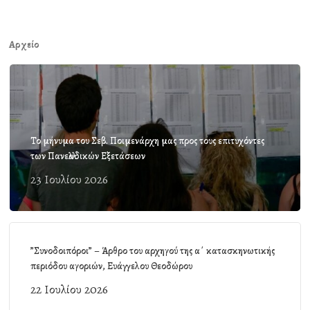
Αρχείο
Το μήνυμα του Σεβ. Ποιμενάρχη μας προς τους επιτυχόντες
των Πανελλαδικών Εξετάσεων
23 Ιουλίου 2026
”Συνοδοιπόροι” – Άρθρο του αρχηγού της α΄ κατασκηνωτικής
περιόδου αγοριών, Ευάγγελου Θεοδώρου
22 Ιουλίου 2026