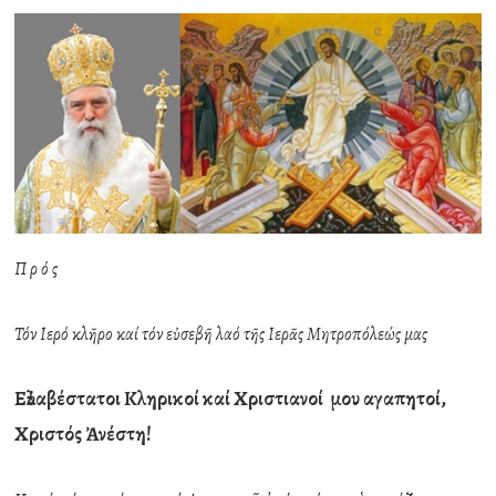
Π ρ ό ς
Τόν ῾Ιερό κλῆρο καί τόν εὐσεβῆ λαό τῆς ῾Ιερᾶς Μητροπόλεώς μας
Εὐλαβέστατοι Κληρικοί καί Χριστιανοί μου αγαπητοί,
Χριστός Ἀνέστη!