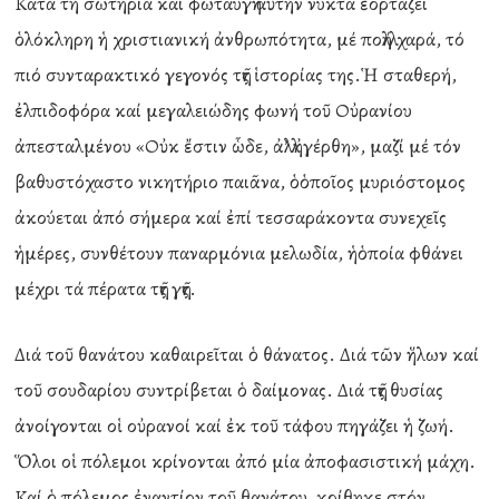
Κατά τή σωτήρια καί φωταυγῆ αὐτήν νύκτα ἑορτάζει
ὁλόκληρη ἡ χριστιανική ἀνθρωπότητα, μέ πολλή χαρά, τό
πιό συνταρακτικό γεγονός τῆς ἱστορίας της.Ἡ σταθερή,
ἐλπιδοφόρα καί μεγαλειώδης φωνή τοῦ Οὐρανίου
ἀπεσταλμένου «Οὐκ ἔστιν ὧδε, ἀλλ’ ἠγέρθη», μαζί μέ τόν
βαθυστόχαστο νικητήριο παιᾶνα, ὁὁποῖος μυριόστομος
ἀκούεται ἀπό σήμερα καί ἐπί τεσσαράκοντα συνεχεῖς
ἡμέρες, συνθέτουν παναρμόνια μελωδία, ἡὁποία φθάνει
μέχρι τά πέρατα τῆς γῆς.
Διά τοῦ θανάτου καθαιρεῖται ὁ θάνατος. Διά τῶν ἥλων καί
τοῦ σουδαρίου συντρίβεται ὁ δαίμονας. Διά τῆς θυσίας
ἀνοίγονται οἱ οὐρανοί καί ἐκ τοῦ τάφου πηγάζει ἡ ζωή.
Ὅλοι οἱ πόλεμοι κρίνονται ἀπό μία ἀποφασιστική μάχη.
Καί ὁ πόλεμος ἐναντίον τοῦ θανάτου κρίθηκε στόν