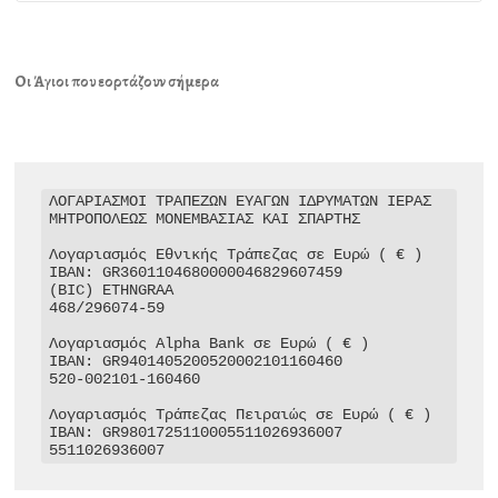
Οι Άγιοι που εορτάζουν σήμερα
ΛΟΓΑΡΙΑΣΜΟΙ ΤΡΑΠΕΖΩΝ ΕΥΑΓΩΝ ΙΔΡΥΜΑΤΩΝ ΙΕΡΑΣ 
ΜΗΤΡΟΠΟΛΕΩΣ ΜΟΝΕΜΒΑΣΙΑΣ ΚΑΙ ΣΠΑΡΤΗΣ

Λογαριασμός Εθνικής Τράπεζας σε Ευρώ ( € )

IBAN: GR3601104680000046829607459

(BIC) ETHNGRAA

468/296074-59

Λογαριασμός Alpha Bank σε Ευρώ ( € )

IBAN: GR9401405200520002101160460

520-002101-160460

Λογαριασμός Τράπεζας Πειραιώς σε Ευρώ ( € )

IBAN: GR9801725110005511026936007

5511026936007