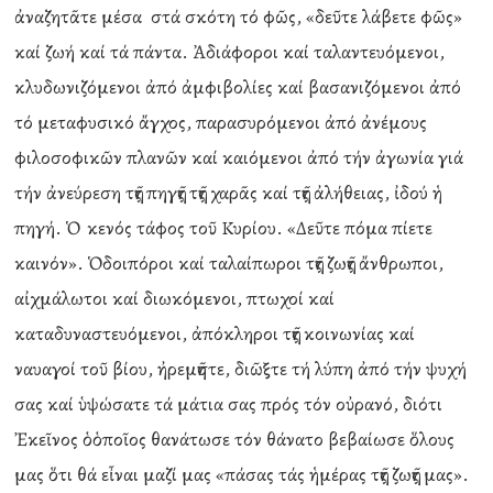
ἀναζητᾶτε μέσα στά σκότη τό φῶς, «δεῦτε λάβετε φῶς»
καί ζωή καί τά πάντα. Ἀδιάφοροι καί ταλαντευόμενοι,
κλυδωνιζόμενοι ἀπό ἀμφιβολίες καί βασανιζόμενοι ἀπό
τό μεταφυσικό ἄγχος, παρασυρόμενοι ἀπό ἀνέμους
φιλοσοφικῶν πλανῶν καί καιόμενοι ἀπό τήν ἀγωνία γιά
τήν ἀνεύρεση τῆς πηγῆς τῆς χαρᾶς καί τῆς ἀλήθειας, ἰδού ἡ
πηγή. Ὁ κενός τάφος τοῦ Κυρίου. «Δεῦτε πόμα πίετε
καινόν». Ὁδοιπόροι καί ταλαίπωροι τῆς ζωῆς ἄνθρωποι,
αἰχμάλωτοι καί διωκόμενοι, πτωχοί καί
καταδυναστευόμενοι, ἀπόκληροι τῆς κοινωνίας καί
ναυαγοί τοῦ βίου, ἠρεμῆστε, διῶξτε τή λύπη ἀπό τήν ψυχή
σας καί ὑψώσατε τά μάτια σας πρός τόν οὐρανό, διότι
Ἐκεῖνος ὁὁποῖος θανάτωσε τόν θάνατο βεβαίωσε ὅλους
μας ὅτι θά εἶναι μαζί μας «πάσας τάς ἡμέρας τῆς ζωῆς μας».