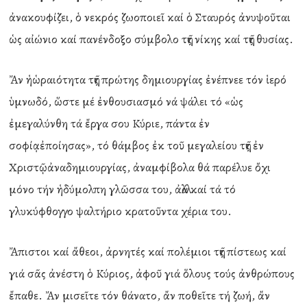
ἀνακουφίζει, ὁ νεκρός ζωοποιεῖ καί ὁ Σταυρός ἀνυψοῦται
ὡς αἰώνιο καί πανένδοξο σύμβολο τῆς νίκης καί τῆς θυσίας.
Ἄν ἡὡραιότητα τῆς πρώτης δημιουργίας ἐνέπνεε τόν ἱερό
ὑμνωδό, ὥστε μέ ἐνθουσιασμό νά ψάλει τό «ὡς
ἐμεγαλύνθη τά ἔργα σου Κύριε, πάντα ἐν
σοφίᾳἐποίησας», τό θάμβος ἐκ τοῦ μεγαλείου τῆς ἐν
Χριστῷἀναδημιουργίας, ἀναμφίβολα θά παρέλυε ὄχι
μόνο τήν ἡδύμολπη γλῶσσα του, ἀλλά καί τά τό
γλυκύφθογγο ψαλτήριο κρατοῦντα χέρια του.
Ἄπιστοι καί ἄθεοι, ἀρνητές καί πολέμιοι τῆς πίστεως καί
γιά σᾶς ἀνέστη ὁ Κύριος, ἀφοῦ γιά ὅλους τούς ἀνθρώπους
ἔπαθε. Ἄν μισεῖτε τόν θάνατο, ἄν ποθεῖτε τή ζωή, ἄν