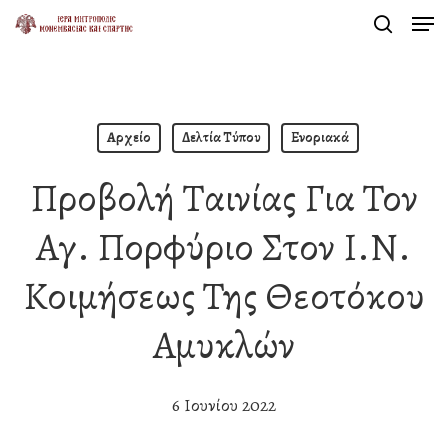
Men
Skip
search
to
Close
main
Menu
content
Αρχείο
Δελτία Τύπου
Ενοριακά
Προβολή Ταινίας Για Τον
Αγ. Πορφύριο Στον Ι.Ν.
Κοιμήσεως Της Θεοτόκου
Αμυκλών
6 Ιουνίου 2022