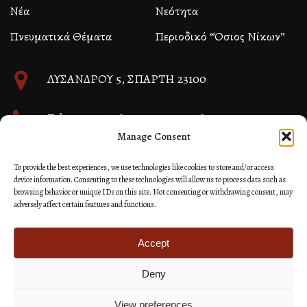
Νέα
Νεότητα
Πνευματικά Θέματα
Περιοδικό “Όσιος Νίκων”
ΛΥΣΑΝΔΡΟΥ 5, ΣΠΑΡΤΗ 23100
Τηλ. 27310 26580 και 27310 26581
Manage Consent
info@immspartis.gr
To provide the best experiences, we use technologies like cookies to store and/or access
device information. Consenting to these technologies will allow us to process data such as
browsing behavior or unique IDs on this site. Not consenting or withdrawing consent, may
adversely affect certain features and functions.
© 2024 ΙΕΡΑ ΜΗΤΡΟΠΟΛΙΣ ΜΟΝΕΜΒΑΣΙΑΣ ΚΑΙ
ΣΠΑΡΤΗΣ
Accept
Deny
Κατασκευή Ιστοσελίδων Site as you GO: Falcon από
Hellenic Technologies
View preferences