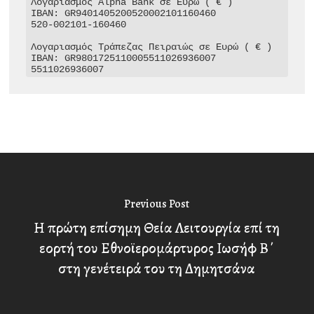
Λογαριασμός Alpha Bank σε Ευρώ ( € )

IBAN: GR9401405200520002101160460

520-002101-160460

Λογαριασμός Τράπεζας Πειραιώς σε Ευρώ ( € )

IBAN: GR9801725110005511026936007

5511026936007
Previous Post
Η πρώτη επίσημη Θεία Λειτουργία επί τη
εορτή του Εθνοϊερομάρτυρος Ιωσήφ Β΄
στη γενέτειρά του τη Δημητσάνα