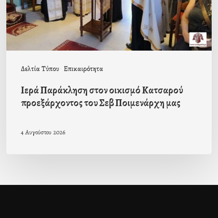
του
Σεβ
Ποιμενάρχη
μας
Δελτία Τύπου
Επικαιρότητα
Ιερά Παράκληση στον οικισμό Κατσαρού
προεξάρχοντος του Σεβ Ποιμενάρχη μας
4 Αυγούστου 2026