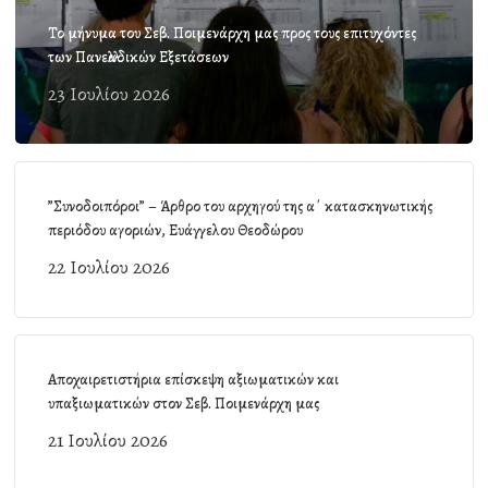
Το μήνυμα του Σεβ. Ποιμενάρχη μας προς τους επιτυχόντες
των Πανελλαδικών Εξετάσεων
23 Ιουλίου 2026
”Συνοδοιπόροι” – Άρθρο του αρχηγού της α΄ κατασκηνωτικής
περιόδου αγοριών, Ευάγγελου Θεοδώρου
22 Ιουλίου 2026
Αποχαιρετιστήρια επίσκεψη αξιωματικών και
υπαξιωματικών στον Σεβ. Ποιμενάρχη μας
21 Ιουλίου 2026