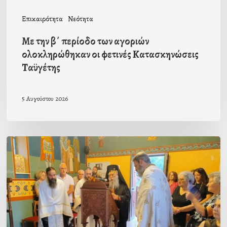
Κατασκηνώσεις
Επικαιρότητα
Νεότητα
Ταϋγέτης
Με την β΄ περίοδο των αγοριών
ολοκληρώθηκαν οι φετινές Κατασκηνώσεις
Ταϋγέτης
5 Αυγούστου 2026
Ιερά
Παράκληση
στον
οικισμό
Κατσαρού
προεξάρχοντος