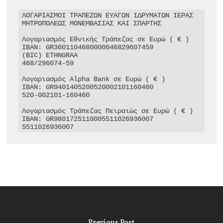
ΛΟΓΑΡΙΑΣΜΟΙ ΤΡΑΠΕΖΩΝ ΕΥΑΓΩΝ ΙΔΡΥΜΑΤΩΝ ΙΕΡΑΣ 
ΜΗΤΡΟΠΟΛΕΩΣ ΜΟΝΕΜΒΑΣΙΑΣ ΚΑΙ ΣΠΑΡΤΗΣ

Λογαριασμός Εθνικής Τράπεζας σε Ευρώ ( € )

IBAN: GR3601104680000046829607459

(BIC) ETHNGRAA

468/296074-59

Λογαριασμός Alpha Bank σε Ευρώ ( € )

IBAN: GR9401405200520002101160460

520-002101-160460

Λογαριασμός Τράπεζας Πειραιώς σε Ευρώ ( € )

IBAN: GR9801725110005511026936007

5511026936007
Previous Post