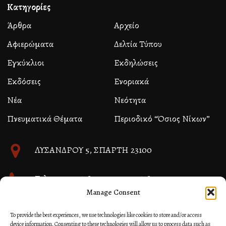
Κατηγορίες
Άρθρα
Αρχείο
Αφιερώματα
Δελτία Τύπου
Εγκύκλιοι
Εκδηλώσεις
Εκδόσεις
Ενοριακά
Νέα
Νεότητα
Πνευματικά Θέματα
Περιοδικό “Όσιος Νίκων”
ΛΥΣΑΝΔΡΟΥ 5, ΣΠΑΡΤΗ 23100
Τηλ. 27310 26580 και 27310 26581
Manage Consent
info@immspartis.gr
To provide the best experiences, we use technologies like cookies to store and/or access
device information. Consenting to these technologies will allow us to process data such as