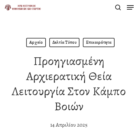
Men
Skip
search
to
Close
main
Menu
content
Αρχείο
Δελτία Τύπου
Επικαιρότητα
Προηγιασμένη
Αρχιερατική Θεία
Λειτουργία Στον Κάμπο
Βοιών
14 Απριλίου 2025