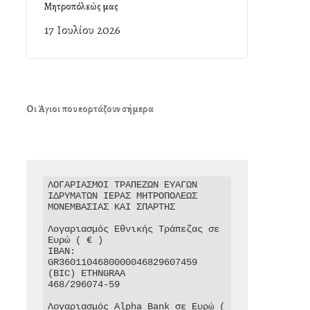
Μητροπόλεώς μας
17 Ιουλίου 2026
Οι Άγιοι που εορτάζουν σήμερα
ΛΟΓΑΡΙΑΣΜΟΙ ΤΡΑΠΕΖΩΝ ΕΥΑΓΩΝ 
ΙΔΡΥΜΑΤΩΝ ΙΕΡΑΣ ΜΗΤΡΟΠΟΛΕΩΣ 
ΜΟΝΕΜΒΑΣΙΑΣ ΚΑΙ ΣΠΑΡΤΗΣ

Λογαριασμός Εθνικής Τράπεζας σε 
Ευρώ ( € )

IBAN: 
GR3601104680000046829607459

(BIC) ETHNGRAA

468/296074-59

Λογαριασμός Alpha Bank σε Ευρώ ( 