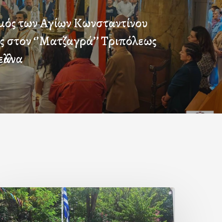
μός των Αγίων Κωνσταντίνου
ς στον ‘’Ματζαγρά’’ Τριπόλεως
λλάνα
Με
ην