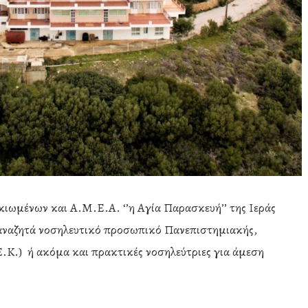
ιωμένων και Α.Μ.Ε.Α. ‘’η Αγία Παρασκευή’’ της Ιεράς
αναζητά νοσηλευτικό προσωπικό Πανεπιστημιακής,
Ε.Κ.) ή ακόμα και πρακτικές νοσηλεύτριες για άμεση