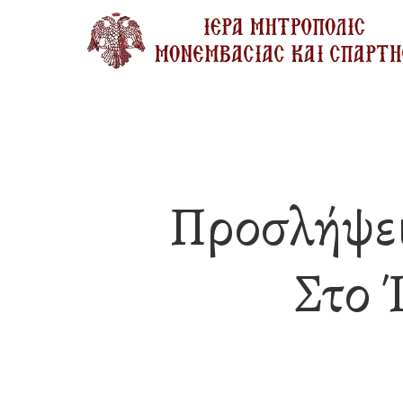
Skip
to
main
content
Προσλήψει
Στο 