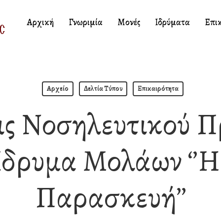
Αρχική
Γνωριμία
Μονές
Ιδρύματα
Επι
Αρχείο
Δελτία Τύπου
Επικαιρότητα
ς Νοσηλευτικού 
Ίδρυμα Μολάων ‘’η
Παρασκευή’’