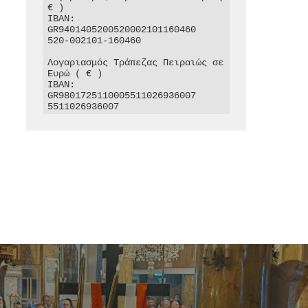
€ )

IBAN: 
GR9401405200520002101160460

520-002101-160460

Λογαριασμός Τράπεζας Πειραιώς σε 
Ευρώ ( € )

IBAN: 
GR9801725110005511026936007

5511026936007