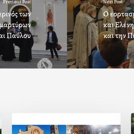
Previous Post
Next Post
ρινός των
Ο εορτασ
ομαρτύρων
και Ελένη
αι Παύλου
και την Πε
Η
εορτή
τ