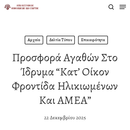
Men
Skip
search
to
Close
main
Menu
content
Αρχείο
Δελτία Τύπου
Επικαιρότητα
Προσφορά Αγαθών Στο
Ίδρυμα “Κατ’ Οίκον
Φροντίδα Ηλικιωμένων
Και ΑΜΕΑ”
22 Δεκεμβρίου 2025