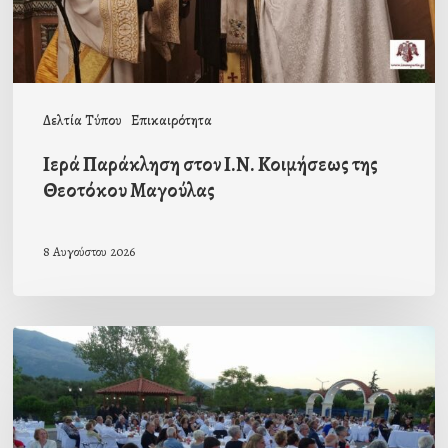
Θεοτόκου
Μαγούλας
Δελτία Τύπου
Επικαιρότητα
Ιερά Παράκληση στον Ι.Ν. Κοιμήσεως της
Θεοτόκου Μαγούλας
8 Αυγούστου 2026
Πρόσκληση
προς
τους
Ομογενείς