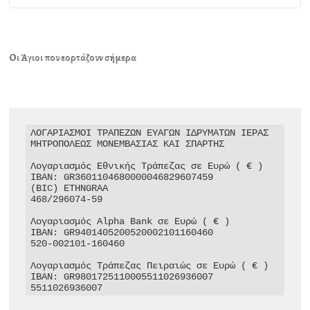
Οι Άγιοι που εορτάζουν σήμερα
ΛΟΓΑΡΙΑΣΜΟΙ ΤΡΑΠΕΖΩΝ ΕΥΑΓΩΝ ΙΔΡΥΜΑΤΩΝ ΙΕΡΑΣ 
ΜΗΤΡΟΠΟΛΕΩΣ ΜΟΝΕΜΒΑΣΙΑΣ ΚΑΙ ΣΠΑΡΤΗΣ

Λογαριασμός Εθνικής Τράπεζας σε Ευρώ ( € )

IBAN: GR3601104680000046829607459

(BIC) ETHNGRAA

468/296074-59

Λογαριασμός Alpha Bank σε Ευρώ ( € )

IBAN: GR9401405200520002101160460

520-002101-160460

Λογαριασμός Τράπεζας Πειραιώς σε Ευρώ ( € )

IBAN: GR9801725110005511026936007

5511026936007