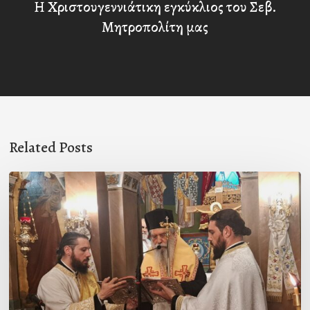
Η Χριστουγεννιάτικη εγκύκλιος του Σεβ.
Μητροπολίτη μας
Related Posts
Ιερά
Παράκληση
στον
Ι.Ν.
Κοιμήσεως
της