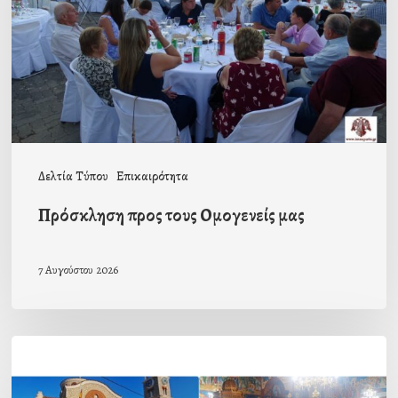
μας
Δελτία Τύπου
Επικαιρότητα
Πρόσκληση προς τους Ομογενείς μας
7 Αυγούστου 2026
Η
εορτή