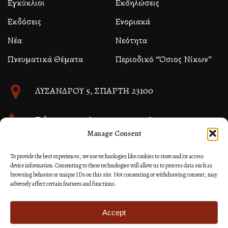
Εγκύκλιοι
Εκδηλώσεις
Εκδόσεις
Ενοριακά
Νέα
Νεότητα
Πνευματικά Θέματα
Περιοδικό “Όσιος Νίκων”
ΛΥΣΑΝΔΡΟΥ 5, ΣΠΑΡΤΗ 23100
Τηλ. 27310 26580 και 27310 26581
Manage Consent
info@immspartis.gr
To provide the best experiences, we use technologies like cookies to store and/or access
device information. Consenting to these technologies will allow us to process data such as
browsing behavior or unique IDs on this site. Not consenting or withdrawing consent, may
adversely affect certain features and functions.
© 2024 ΙΕΡΑ ΜΗΤΡΟΠΟΛΙΣ ΜΟΝΕΜΒΑΣΙΑΣ ΚΑΙ
ΣΠΑΡΤΗΣ
Accept