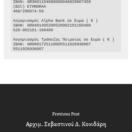
IBAN: GR3601104680000046829607459

(BIC) ETHNGRAA

468/296074-59

Λογαριασμός Alpha Bank σε Ευρώ ( € )

IBAN: GR9401405200520002101160460

520-002101-160460

Λογαριασμός Τράπεζας Πειραιώς σε Ευρώ ( € )

IBAN: GR9801725110005511026936007

5511026936007
Previous Post
Αρχιμ. Σεβαστινού Δ. Κονιδάρη