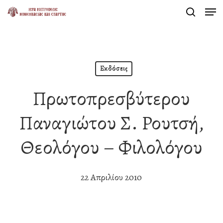
Men
Skip
search
to
Close
main
Menu
content
Εκδόσεις
Πρωτοπρεσβύτερου
Παναγιώτου Σ. Ρουτσή,
Θεολόγου – Φιλολόγου
22 Απριλίου 2010