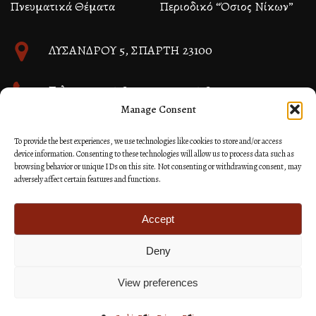
Πνευματικά Θέματα
Περιοδικό “Όσιος Νίκων”
ΛΥΣΑΝΔΡΟΥ 5, ΣΠΑΡΤΗ 23100
Τηλ. 27310 26580 και 27310 26581
Manage Consent
info@immspartis.gr
To provide the best experiences, we use technologies like cookies to store and/or access
device information. Consenting to these technologies will allow us to process data such as
browsing behavior or unique IDs on this site. Not consenting or withdrawing consent, may
adversely affect certain features and functions.
© 2024 ΙΕΡΑ ΜΗΤΡΟΠΟΛΙΣ ΜΟΝΕΜΒΑΣΙΑΣ ΚΑΙ
ΣΠΑΡΤΗΣ
Accept
Deny
Κατασκευή Ιστοσελίδων Site as you GO: Falcon από
Hellenic Technologies
View preferences