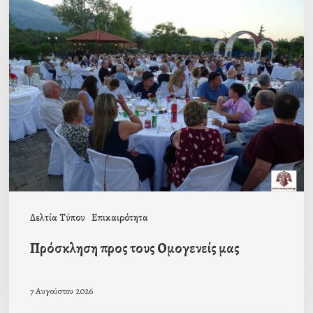
Πρόσκληση
προς
τους
Ομογενείς
μας
Δελτία Τύπου
Επικαιρότητα
Πρόσκληση προς τους Ομογενείς μας
7 Αυγούστου 2026