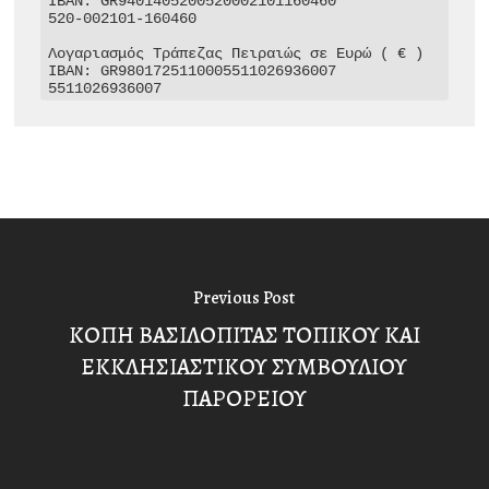
IBAN: GR9401405200520002101160460

520-002101-160460

Λογαριασμός Τράπεζας Πειραιώς σε Ευρώ ( € )

IBAN: GR9801725110005511026936007

5511026936007
Previous Post
ΚΟΠΗ ΒΑΣΙΛΟΠΙΤΑΣ ΤΟΠΙΚΟΥ ΚΑΙ
ΕΚΚΛΗΣΙΑΣΤΙΚΟΥ ΣΥΜΒΟΥΛΙΟΥ
ΠΑΡΟΡΕΙΟΥ