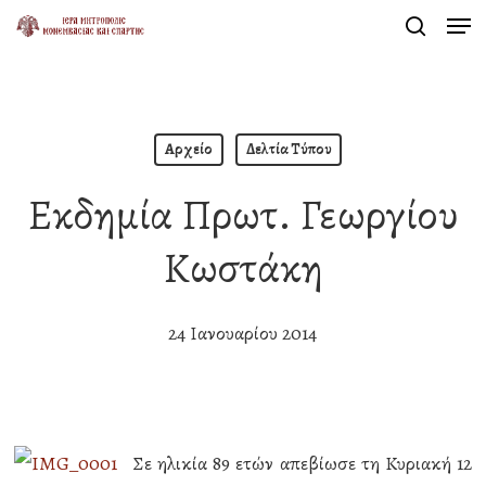
Men
Skip
search
to
Close
main
Menu
content
Αρχείο
Δελτία Τύπου
Εκδημία Πρωτ. Γεωργίου
Κωστάκη
24 Ιανουαρίου 2014
Σε ηλικία 89 ετών απεβίωσε τη Κυριακή 12