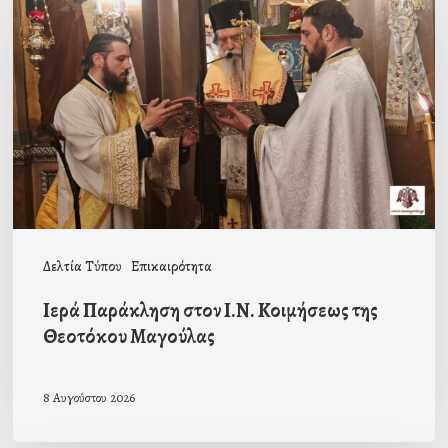
στον
Ι.Ν.
Κοιμήσεως
της
Θεοτόκου
Μαγούλας
Δελτία Τύπου
Επικαιρότητα
Ιερά Παράκληση στον Ι.Ν. Κοιμήσεως της
Θεοτόκου Μαγούλας
8 Αυγούστου 2026