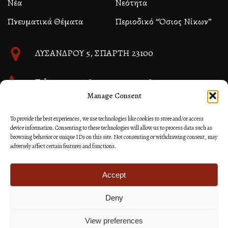
Νέα
Νεότητα
Πνευματικά Θέματα
Περιοδικό “Όσιος Νίκων”
ΛΥΣΑΝΔΡΟΥ 5, ΣΠΑΡΤΗ 23100
Τηλ. 27310 26580 και 27310 26581
Manage Consent
info@immspartis.gr
To provide the best experiences, we use technologies like cookies to store and/or access
device information. Consenting to these technologies will allow us to process data such as
browsing behavior or unique IDs on this site. Not consenting or withdrawing consent, may
adversely affect certain features and functions.
© 2024 ΙΕΡΑ ΜΗΤΡΟΠΟΛΙΣ ΜΟΝΕΜΒΑΣΙΑΣ ΚΑΙ
ΣΠΑΡΤΗΣ
Accept
Deny
Κατασκευή Ιστοσελίδων Site as you GO: Falcon από
Hellenic Technologies
View preferences