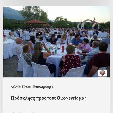
Πρόσκληση
προς
τους
Ομογενείς
μας
Δελτία Τύπου
Επικαιρότητα
Πρόσκληση προς τους Ομογενείς μας