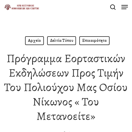
Men
Skip
search
to
Close
main
Menu
content
Αρχείο
Δελτία Τύπου
Επικαιρότητα
Πρόγραμμα Εορταστικών
Εκδηλώσεων Προς Τιμήν
Του Πολιούχου Μας Οσίου
Νίκωνος « Του
Μετανοείτε»