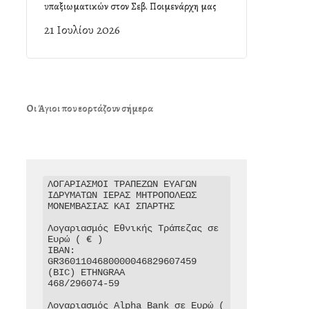
υπαξιωματικών στον Σεβ. Ποιμενάρχη μας
21 Ιουλίου 2026
Οι Άγιοι που εορτάζουν σήμερα
ΛΟΓΑΡΙΑΣΜΟΙ ΤΡΑΠΕΖΩΝ ΕΥΑΓΩΝ 
ΙΔΡΥΜΑΤΩΝ ΙΕΡΑΣ ΜΗΤΡΟΠΟΛΕΩΣ 
ΜΟΝΕΜΒΑΣΙΑΣ ΚΑΙ ΣΠΑΡΤΗΣ

Λογαριασμός Εθνικής Τράπεζας σε 
Ευρώ ( € )

IBAN: 
GR3601104680000046829607459

(BIC) ETHNGRAA

468/296074-59

Λογαριασμός Alpha Bank σε Ευρώ ( 