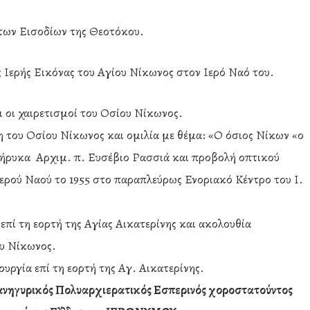
ων Εισοδίων της Θεοτόκου.
ής Εικόνας του Αγίου Νίκωνος στον Ιερό Ναό του.
 οι χαιρετισμοί του Οσίου Νίκωνος.
του Οσίου Νίκωνος και ομιλία με θέμα: «Ο όσιος Νίκων «ο
κήρυκα Αρχιμ. π. Ευσέβιο Ρασσιά και προβολή οπτικού
Ιερού Ναού το 1955 στο παραπλεύρως Ενοριακό Κέντρο του Ι.
πί τη εορτή της Αγίας Αικατερίνης και ακολουθία
υ Νίκωνος.
υργία επί τη εορτή της Αγ. Αικατερίνης.
νηγυρικός Πολυαρχιερατικός Εσπερινός
χοροστατούντος