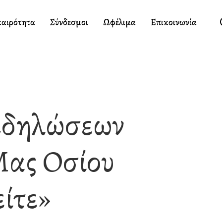
καιρότητα
Σύνδεσμοι
Ωφέλιμα
Επικοινωνία
κδηλώσεων
Μας Οσίου
ίτε»