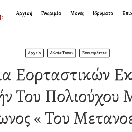
Αρχική
Γνωριμία
Μονές
Ιδρύματα
Επι
Αρχείο
Δελτία Τύπου
Επικαιρότητα
α Εορταστικών Ε
ήν Του Πολιούχου 
ωνος « Του Μετανοε