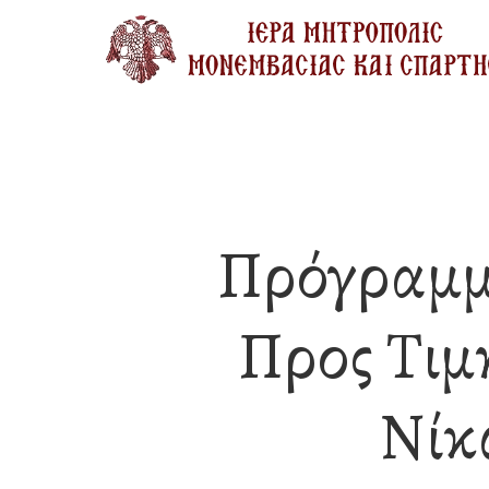
Skip
to
main
content
Πρόγραμμ
Προς Τιμ
Νίκ