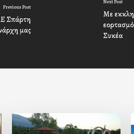
Next Post
Previous Post
Με εκκλη
ΑΕ Σπάρτη
εορτασμό
νάρχη μας
Συκέα
Πρόσκληση
προς
ε