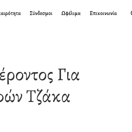
καιρότητα
Σύνδεσμοι
Ωφέλιμα
Επικοινωνία
ροντος Για
φών Τζάκα