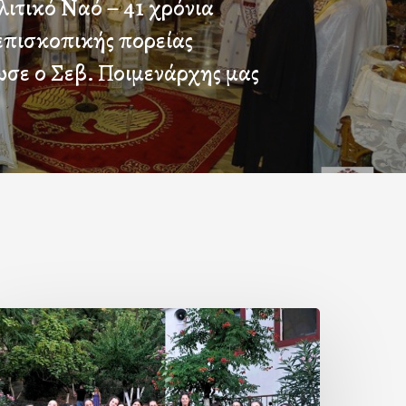
ιτικό Ναό – 41 χρόνια
επισκοπικής πορείας
σε ο Σεβ. Ποιμενάρχης μας
Η
μιλία
ης