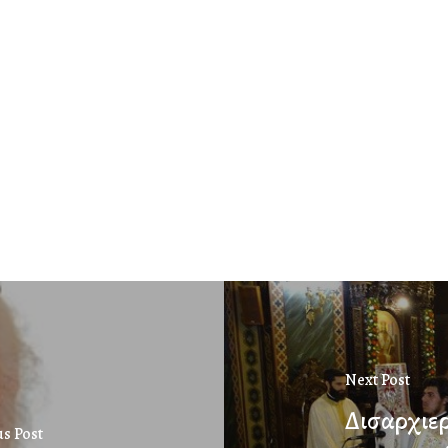
Next Post
Δισαρχιερ
us Post