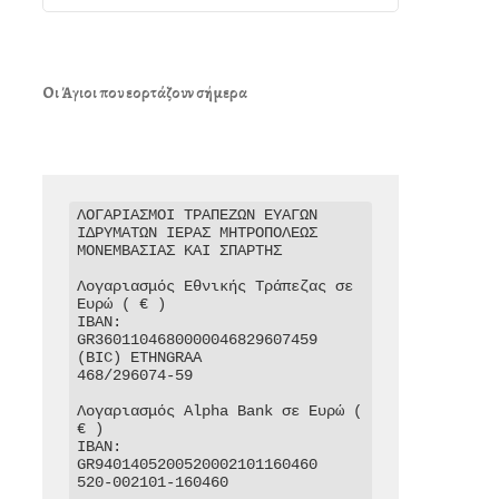
Οι Άγιοι που εορτάζουν σήμερα
ΛΟΓΑΡΙΑΣΜΟΙ ΤΡΑΠΕΖΩΝ ΕΥΑΓΩΝ 
ΙΔΡΥΜΑΤΩΝ ΙΕΡΑΣ ΜΗΤΡΟΠΟΛΕΩΣ 
ΜΟΝΕΜΒΑΣΙΑΣ ΚΑΙ ΣΠΑΡΤΗΣ

Λογαριασμός Εθνικής Τράπεζας σε 
Ευρώ ( € )

IBAN: 
GR3601104680000046829607459

(BIC) ETHNGRAA

468/296074-59

Λογαριασμός Alpha Bank σε Ευρώ ( 
€ )

IBAN: 
GR9401405200520002101160460

520-002101-160460
