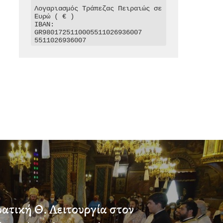
Λογαριασμός Τράπεζας Πειραιώς σε 
Ευρώ ( € )

IBAN: 
GR9801725110005511026936007

5511026936007
ατική Θ. Λειτουργία στον