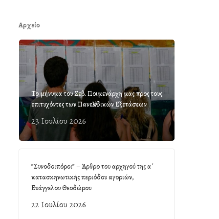
Αρχείο
Το μήνυμα του Σεβ. Ποιμενάρχη μας προς τους
επιτυχόντες των Πανελλαδικών Εξετάσεων
23 Ιουλίου 2026
”Συνοδοιπόροι” – Άρθρο του αρχηγού της α΄
κατασκηνωτικής περιόδου αγοριών,
Ευάγγελου Θεοδώρου
22 Ιουλίου 2026