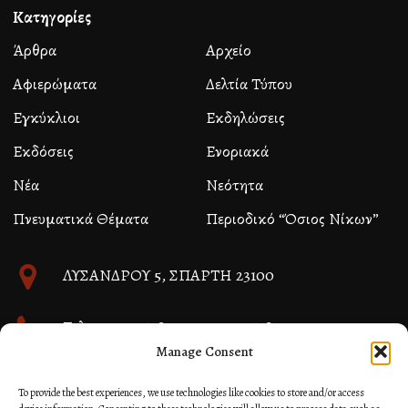
Κατηγορίες
Άρθρα
Αρχείο
Αφιερώματα
Δελτία Τύπου
Εγκύκλιοι
Εκδηλώσεις
Εκδόσεις
Ενοριακά
Νέα
Νεότητα
Πνευματικά Θέματα
Περιοδικό “Όσιος Νίκων”
ΛΥΣΑΝΔΡΟΥ 5, ΣΠΑΡΤΗ 23100
Τηλ. 27310 26580 και 27310 26581
Manage Consent
info@immspartis.gr
To provide the best experiences, we use technologies like cookies to store and/or access