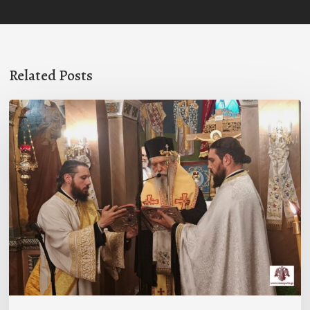
Related Posts
Ιερά
Παράκληση
στον
Ι.Ν.
Κοιμήσεως
της
Θεοτόκου
Μαγούλας