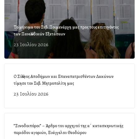
Το μήνυμα του Σεβ. Ποιμενάρχη μας προς τους επιτυχόντες
των Πανελλαδικών Εξετάσεων
23 Ιουλίου 2026
Ο Σύλλογος Αποδήμων και Επαναπατρισθέντων Λακώνων
τίμησε τον Σεβ. Μητροπολίτη μας
23 Ιουλίου 2026
”Συνοδοιπόροι” – Άρθρο του αρχηγού της α΄ κατασκηνωτικής
περιόδου αγοριών, Ευάγγελου Θεοδώρου