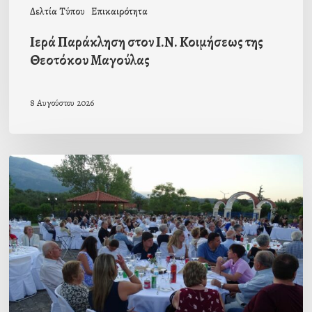
Δελτία Τύπου
Επικαιρότητα
Ιερά Παράκληση στον Ι.Ν. Κοιμήσεως της
Θεοτόκου Μαγούλας
8 Αυγούστου 2026
Πρόσκληση
προς
τους
Ομογενείς
μας