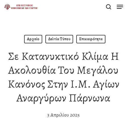
Men
Skip
search
to
Close
main
Menu
content
Αρχείο
Δελτία Τύπου
Επικαιρότητα
Σε Κατανυκτικό Κλίμα Η
Ακολουθία Του Μεγάλου
Κανόνος Στην Ι.Μ. Αγίων
Αναργύρων Πάρνωνα
3 Απριλίου 2025