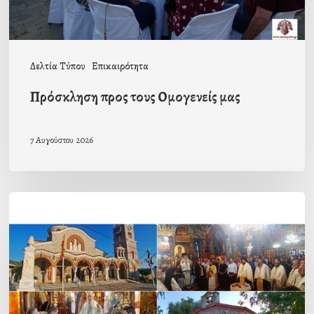
Δελτία Τύπου
Επικαιρότητα
Πρόσκληση προς τους Ομογενείς μας
7 Αυγούστου 2026
Η
εορτή
της
Μεταμορφώσεως
του