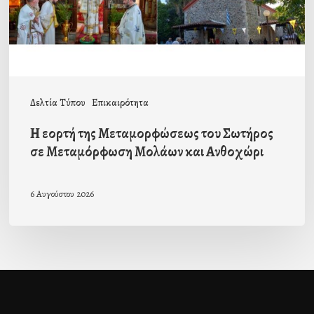
Σωτήρος
σε
Μεταμόρφωση
Μολάων
και
Δελτία Τύπου
Επικαιρότητα
Ανθοχώρι
Η εορτή της Μεταμορφώσεως του Σωτήρος
σε Μεταμόρφωση Μολάων και Ανθοχώρι
6 Αυγούστου 2026