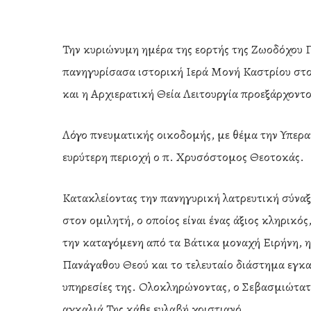
Την κυριώνυμη ημέρα της εορτής της Ζωοδόχου 
πανηγυρίσασα ιστορική Ιερά Μονή Καστρίου στο
και η Αρχιερατική Θεία Λειτουργία προεξάρχον
Λόγο πνευματικής οικοδομής, με θέμα την Υπερα
ευρύτερη περιοχή ο π. Χρυσόστομος Θεοτοκάς.
Κατακλείοντας την πανηγυρική λατρευτική σύναξ
στον ομιλητή, ο οποίος είναι ένας άξιος κληρικός
την καταγόμενη από τα Βάτικα μοναχή Ειρήνη, η 
Hit enter to search or ESC to close
Πανάγαθου Θεού και το τελευταίο διάστημα εγκα
υπηρεσίες της. Ολοκληρώνοντας, ο Σεβασμιώτατ
αγκαλιά Της κάθε ευλαβή χριστιανό.