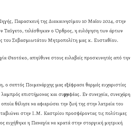
Πηγής, Παρασκευή της Διακαινησίμου 10 Μαΐου 2024, στην
ν Ταΰγετο, τελέσθηκαν ο Όρθρος, η ευλόγηση των άρτων
τος του Σεβασμιωτάτου Μητροπολίτη μας κ. Ευσταθίου.
γία Θεοτόκο, απηύθυνε στους ευλαβείς προσκυνητές από την
η, ο σεπτός Ποιμενάρχης μας εξέφρασε θερμές ευχαριστίες
, λαμπρός επιστήμονας και συγγραφέας. Εν συνεχεία, συνεχάρη
οποία θέλησε να αφιερώσει την ζωή της στην λατρεία του
ταβιώνει στην Ι.Μ. Καστρίου προσφέροντας τις πολύτιμες
ος ευχήθηκε η Παναγία να κρατά στην στοργική μητρική