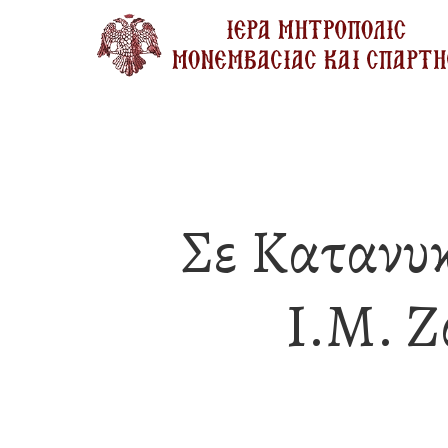
Skip
to
main
content
Σε Κατανυ
Ι.Μ. 