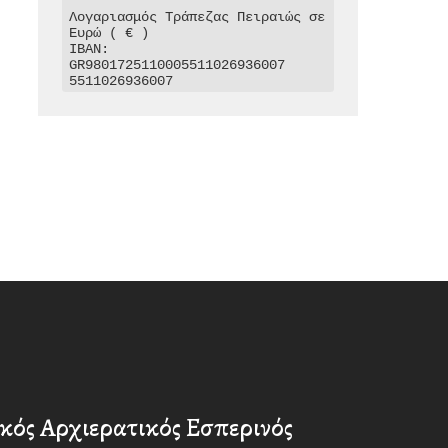
Λογαριασμός Τράπεζας Πειραιώς σε 
Ευρώ ( € )

IBAN: 
GR9801725110005511026936007

5511026936007
κός Αρχιερατικός Εσπερινός