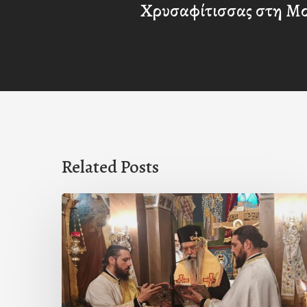
Χρυσαφίτισσας στη Μ
Related Posts
Ιερά
Παράκληση
στον
Ι.Ν.
Κοιμήσεως