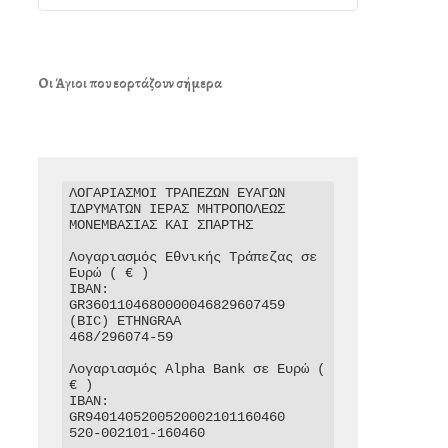
Οι Άγιοι που εορτάζουν σήμερα
ΛΟΓΑΡΙΑΣΜΟΙ ΤΡΑΠΕΖΩΝ ΕΥΑΓΩΝ 
ΙΔΡΥΜΑΤΩΝ ΙΕΡΑΣ ΜΗΤΡΟΠΟΛΕΩΣ 
ΜΟΝΕΜΒΑΣΙΑΣ ΚΑΙ ΣΠΑΡΤΗΣ

Λογαριασμός Εθνικής Τράπεζας σε 
Ευρώ ( € )

IBAN: 
GR3601104680000046829607459

(BIC) ETHNGRAA

468/296074-59

Λογαριασμός Alpha Bank σε Ευρώ ( 
€ )

IBAN: 
GR9401405200520002101160460

520-002101-160460
