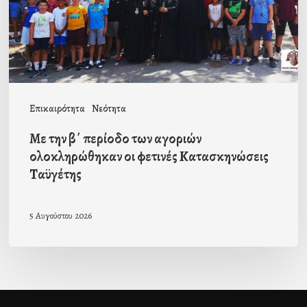
αγοριών
ολοκληρώθηκαν
οι
φετινές
Κατασκηνώσεις
Επικαιρότητα
Νεότητα
Ταϋγέτης
Με την β΄ περίοδο των αγοριών
ολοκληρώθηκαν οι φετινές Κατασκηνώσεις
Ταϋγέτης
5 Αυγούστου 2026