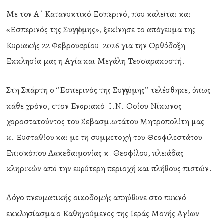
Με τον Α΄ Κατανυκτικό Εσπερινό, που καλείται και
«Εσπερινός της Συγγνώμης», ξεκίνησε το απόγευμα της
Κυριακής 22 Φεβρουαρίου 2026 για την Ορθόδοξη
Εκκλησία μας η Αγία και Μεγάλη Τεσσαρακοστή.
Στη Σπάρτη ο ‘’Εσπερινός της Συγγνώμης’’ τελέσθηκε, όπως
κάθε χρόνο, στον Ενοριακό Ι.Ν. Οσίου Νίκωνος
χοροστατούντος του Σεβασμιωτάτου Μητροπολίτη μας
κ. Ευσταθίου και με τη συμμετοχή του Θεοφιλεστάτου
Επισκόπου Λακεδαιμονίας κ. Θεοφίλου, πλειάδας
κληρικών από την ευρύτερη περιοχή και πλήθους πιστών.
Λόγο πνευματικής οικοδομής απηύθυνε στο πυκνό
εκκλησίασμα ο Καθηγούμενος της Ιεράς Μονής Αγίων