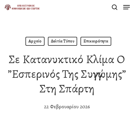
Men
Skip
search
to
Close
main
Menu
content
Αρχείο
Δελτία Τύπου
Επικαιρότητα
Σε Κατανυκτικό Κλίμα Ο
”Εσπερινός Της Συγγνώμης”
Στη Σπάρτη
22 Φεβρουαρίου 2026