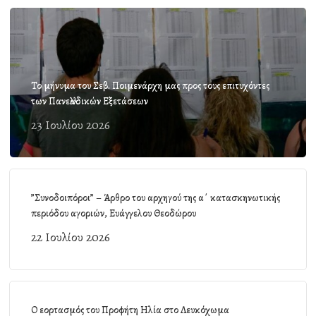
Το μήνυμα του Σεβ. Ποιμενάρχη μας προς τους επιτυχόντες
των Πανελλαδικών Εξετάσεων
23 Ιουλίου 2026
”Συνοδοιπόροι” – Άρθρο του αρχηγού της α΄ κατασκηνωτικής
περιόδου αγοριών, Ευάγγελου Θεοδώρου
22 Ιουλίου 2026
Ο εορτασμός του Προφήτη Ηλία στο Λευκόχωμα