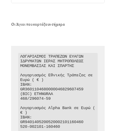
Οι Άγιοι που εορτάζουν σήμερα
ΛΟΓΑΡΙΑΣΜΟΙ ΤΡΑΠΕΖΩΝ ΕΥΑΓΩΝ 
ΙΔΡΥΜΑΤΩΝ ΙΕΡΑΣ ΜΗΤΡΟΠΟΛΕΩΣ 
ΜΟΝΕΜΒΑΣΙΑΣ ΚΑΙ ΣΠΑΡΤΗΣ

Λογαριασμός Εθνικής Τράπεζας σε 
Ευρώ ( € )

IBAN: 
GR3601104680000046829607459

(BIC) ETHNGRAA

468/296074-59

Λογαριασμός Alpha Bank σε Ευρώ ( 
€ )

IBAN: 
GR9401405200520002101160460

520-002101-160460
