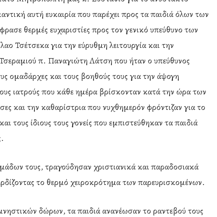
μαντική αυτή ευκαιρία που παρέχει προς τα παιδιά όλων των
φρασε θερμές ευχαριστίες προς τον γενικό υπεύθυνο των
αο Τσέτσεκα για την εύρυθμη λειτουργία και την
Τσεραμιού π. Παναγιώτη Λάτση που ήταν ο υπεύθυνος
υς ομαδάρχες και τους βοηθούς τους για την άψογη
ους ιατρούς που κάθε ημέρα βρίσκονταν κατά την ώρα των
σσες και την καθαρίστρια που νυχθημερόν φρόντιζαν για το
αι τους ίδιους τους γονείς που εμπιστεύθηκαν τα παιδιά
ς.
ομάδων τους, τραγούδησαν χριστιανικά και παραδοσιακά
ερδίζοντας το θερμό χειροκρότημα των παρευρισκομένων.
μνηστικών δώρων, τα παιδιά ανανέωσαν το ραντεβού τους