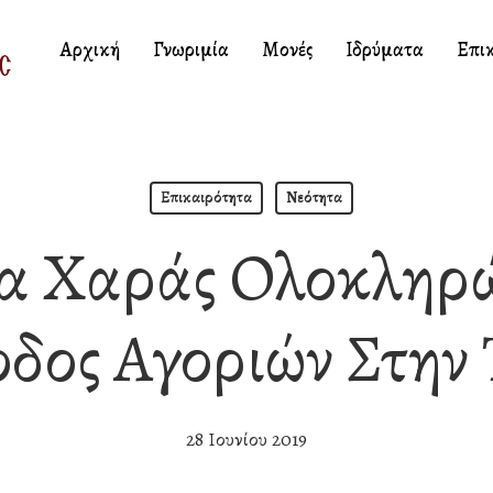
Αρχική
Γνωριμία
Μονές
Ιδρύματα
Επι
Επικαιρότητα
Νεότητα
μα Χαράς Ολοκληρ
δος Αγοριών Στην
28 Ιουνίου 2019