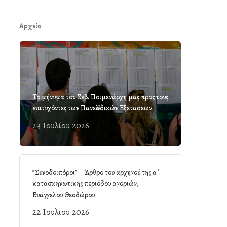
Αρχείο
Το μήνυμα του Σεβ. Ποιμενάρχη μας προς τους
επιτυχόντες των Πανελλαδικών Εξετάσεων
23 Ιουλίου 2026
”Συνοδοιπόροι” – Άρθρο του αρχηγού της α΄
κατασκηνωτικής περιόδου αγοριών,
Ευάγγελου Θεοδώρου
22 Ιουλίου 2026