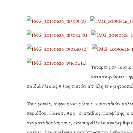
Τετάρτης 26 Ιουνίο
κατασκηνώσεις της
παιδιά ηλικίας 9 έως 11 ετών απ’ όλη την μητροπο
Τους γονείς, συγγενείς και φίλους των παιδιών κα
περιόδου, Πανοσ. Αρχ. Ευστάθιος Πορφύρης, ο ο
Hit enter to search or ESC to close
ονοματοδοσίας τους, ενώ παράλληλα αναφέρθηκε 
ημέρες. Στη συνέχεια ευχαρίστησε τον Σεβασμιώ