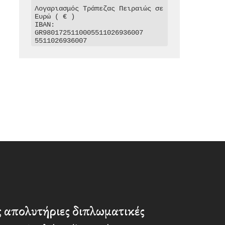
Λογαριασμός Τράπεζας Πειραιώς σε 
Ευρώ ( € )

IBAN: 
GR9801725110005511026936007

5511026936007
ς απολυτήριες διπλωματικές