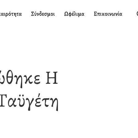
καιρότητα
Σύνδεσμοι
Ωφέλιμα
Επικοινωνία
ώθηκε Η
 Ταϋγέτη