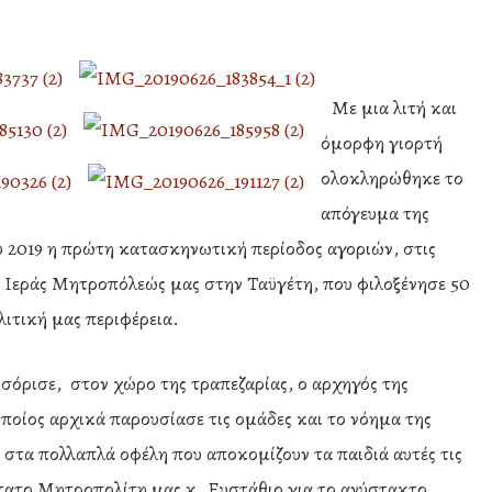
Με μια λιτή και
όμορφη γιορτή
ολοκληρώθηκε το
απόγευμα της
υ 2019 η πρώτη κατασκηνωτική περίοδος αγοριών, στις
 Ιεράς Μητροπόλεώς μας στην Ταϋγέτη, που φιλοξένησε 50
λιτική μας περιφέρεια.
λωσόρισε, στον χώρο της τραπεζαρίας, ο αρχηγός της
ποίος αρχικά παρουσίασε τις ομάδες και το νόημα της
στα πολλαπλά οφέλη που αποκομίζουν τα παιδιά αυτές τις
τατο Μητροπολίτη μας κ. Ευστάθιο για το ανύστακτο