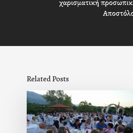
χαρισματική προσωπικ
Αποστόλ
Related Posts
Πρόσκληση
προς
τους
Ομογενείς
μας