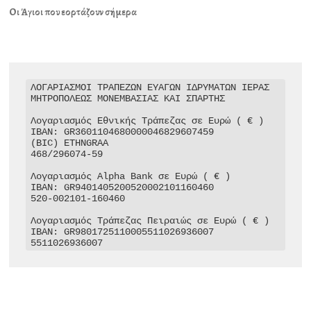
Οι Άγιοι που εορτάζουν σήμερα
ΛΟΓΑΡΙΑΣΜΟΙ ΤΡΑΠΕΖΩΝ ΕΥΑΓΩΝ ΙΔΡΥΜΑΤΩΝ ΙΕΡΑΣ 
ΜΗΤΡΟΠΟΛΕΩΣ ΜΟΝΕΜΒΑΣΙΑΣ ΚΑΙ ΣΠΑΡΤΗΣ

Λογαριασμός Εθνικής Τράπεζας σε Ευρώ ( € )

IBAN: GR3601104680000046829607459

(BIC) ETHNGRAA

468/296074-59

Λογαριασμός Alpha Bank σε Ευρώ ( € )

IBAN: GR9401405200520002101160460

520-002101-160460

Λογαριασμός Τράπεζας Πειραιώς σε Ευρώ ( € )

IBAN: GR9801725110005511026936007

5511026936007