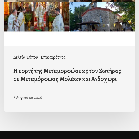
του
Σωτήρος
σε
Μεταμόρφωση
Μολάων
και
Δελτία Τύπου
Επικαιρότητα
Ανθοχώρι
Η εορτή της Μεταμορφώσεως του Σωτήρος
σε Μεταμόρφωση Μολάων και Ανθοχώρι
6 Αυγούστου 2026