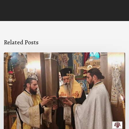
Related Posts
Ιερά
Παράκληση
στον
Ι.Ν.
Κοιμήσεως
της
Θεοτόκου
Μαγούλας