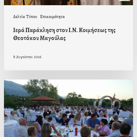
Δελτία Τύπου
Επικαιρότητα
Ιερά Παράκληση στον Ι.Ν. Κοιμήσεως της
Θεοτόκου Μαγούλας
8 Αυγούστου 2026
Πρόσκληση
προς
τους
Ομογενείς
μας