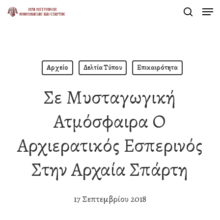
Men
Skip
search
to
Close
main
Menu
content
Αρχείο
Δελτία Τύπου
Επικαιρότητα
Σε Μυσταγωγική
Ατμόσφαιρα Ο
Αρχιερατικός Εσπερινός
Στην Αρχαία Σπάρτη
17 Σεπτεμβρίου 2018