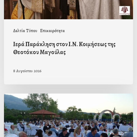
Μαγούλας
Δελτία Τύπου
Επικαιρότητα
Ιερά Παράκληση στον Ι.Ν. Κοιμήσεως της
Θεοτόκου Μαγούλας
8 Αυγούστου 2026
Πρόσκληση
προς
τους
Ομογενείς