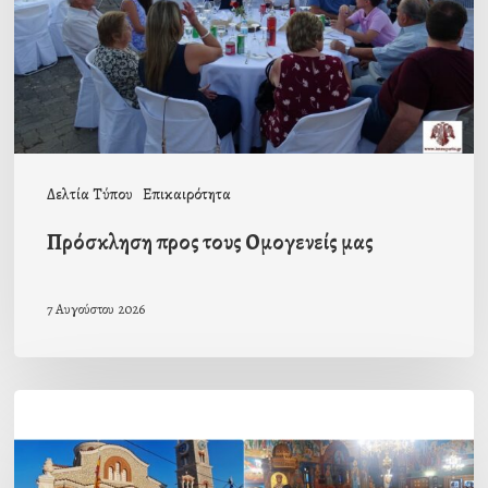
μας
Δελτία Τύπου
Επικαιρότητα
Πρόσκληση προς τους Ομογενείς μας
7 Αυγούστου 2026
Η
εορτή
της