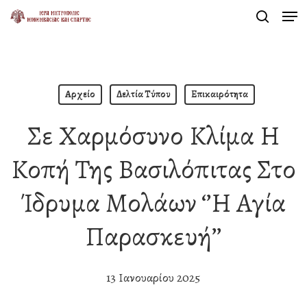
Men
Skip
search
to
Close
main
Menu
content
Αρχείο
Δελτία Τύπου
Επικαιρότητα
Σε Χαρμόσυνο Κλίμα Η
Κοπή Της Βασιλόπιτας Στο
Ίδρυμα Μολάων ‘’η Αγία
Παρασκευή’’
13 Ιανουαρίου 2025