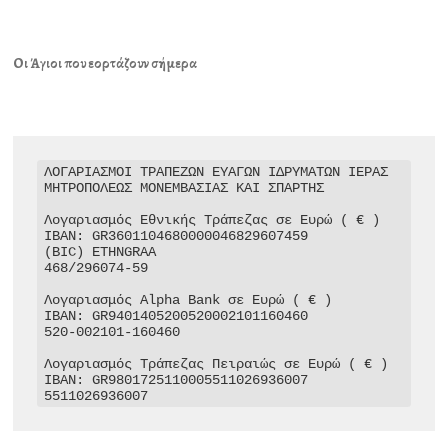
Οι Άγιοι που εορτάζουν σήμερα
ΛΟΓΑΡΙΑΣΜΟΙ ΤΡΑΠΕΖΩΝ ΕΥΑΓΩΝ ΙΔΡΥΜΑΤΩΝ ΙΕΡΑΣ 
ΜΗΤΡΟΠΟΛΕΩΣ ΜΟΝΕΜΒΑΣΙΑΣ ΚΑΙ ΣΠΑΡΤΗΣ

Λογαριασμός Εθνικής Τράπεζας σε Ευρώ ( € )

IBAN: GR3601104680000046829607459

(BIC) ETHNGRAA

468/296074-59

Λογαριασμός Alpha Bank σε Ευρώ ( € )

IBAN: GR9401405200520002101160460

520-002101-160460

Λογαριασμός Τράπεζας Πειραιώς σε Ευρώ ( € )

IBAN: GR9801725110005511026936007

5511026936007