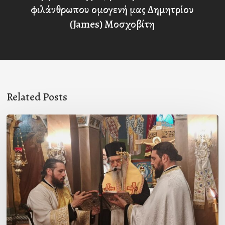
φιλάνθρωπου ομογενή μας Δημητρίου
(James) Μοσχοβίτη
Related Posts
Ιερά
Παράκληση
στον
Ι.Ν.
Κοιμήσεως
της
Θεοτόκου