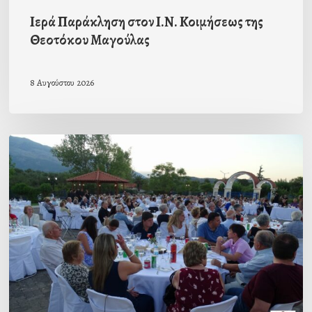
Ιερά Παράκληση στον Ι.Ν. Κοιμήσεως της
Θεοτόκου Μαγούλας
8 Αυγούστου 2026
Πρόσκληση
προς
τους
Ομογενείς
μας