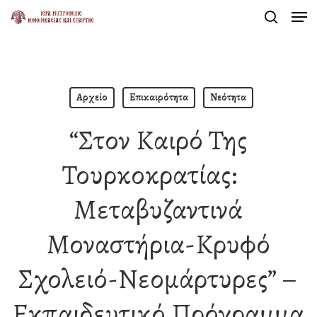
Men
Skip
search
to
Close
main
Menu
content
Αρχείο
Επικαιρότητα
Νεότητα
“Στον Καιρό Της
Τουρκοκρατίας:
Μεταβυζαντινά
Μοναστήρια-Κρυφό
Σχολειό-Νεομάρτυρες” –
Εκπαιδευτικό Πρόγραμμα