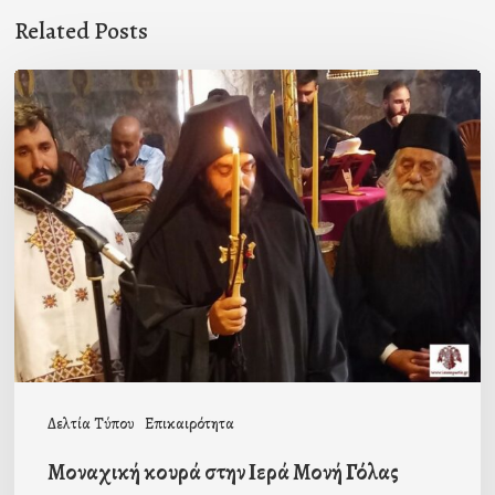
Related Posts
Μοναχική
κουρά
στην
Ιερά
Μονή
Γόλας
Δελτία Τύπου
Επικαιρότητα
Μοναχική κουρά στην Ιερά Μονή Γόλας