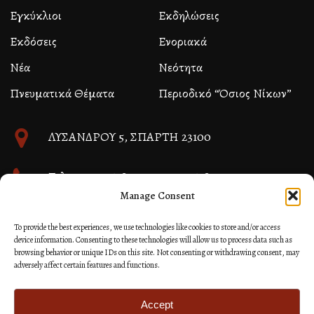
Εγκύκλιοι
Εκδηλώσεις
Εκδόσεις
Ενοριακά
Νέα
Νεότητα
Πνευματικά Θέματα
Περιοδικό “Όσιος Νίκων”
ΛΥΣΑΝΔΡΟΥ 5, ΣΠΑΡΤΗ 23100
Τηλ. 27310 26580 και 27310 26581
Manage Consent
info@immspartis.gr
To provide the best experiences, we use technologies like cookies to store and/or access
device information. Consenting to these technologies will allow us to process data such as
browsing behavior or unique IDs on this site. Not consenting or withdrawing consent, may
adversely affect certain features and functions.
© 2024 ΙΕΡΑ ΜΗΤΡΟΠΟΛΙΣ ΜΟΝΕΜΒΑΣΙΑΣ ΚΑΙ
ΣΠΑΡΤΗΣ
Accept