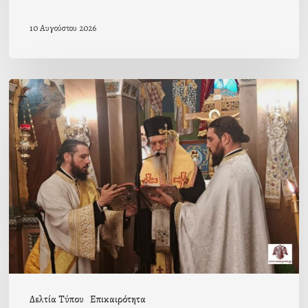
10 Αυγούστου 2026
Ιερά
Παράκληση
στον
Ι.Ν.
Κοιμήσεως
της
Θεοτόκου
Μαγούλας
Δελτία Τύπου
Επικαιρότητα