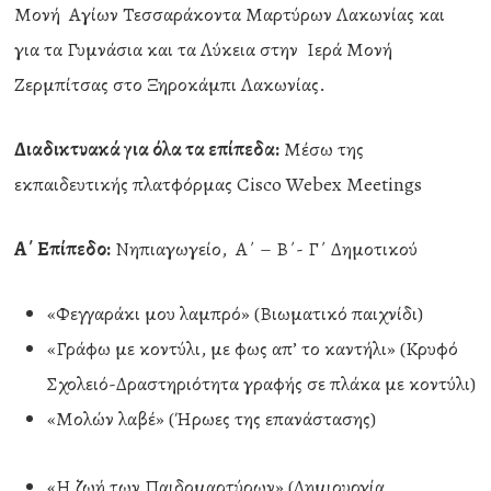
Μονή Αγίων Τεσσαράκοντα Μαρτύρων Λακωνίας και
για τα Γυμνάσια και τα Λύκεια στην Ιερά Μονή
Ζερμπίτσας στο Ξηροκάμπι Λακωνίας.
Διαδικτυακά για όλα τα επίπεδα:
Μέσω της
εκπαιδευτικής πλατφόρμας Cisco Webex Meetings
Α΄ Επίπεδο:
Νηπιαγωγείο, Α΄ – Β΄- Γ΄ Δημοτικού
«Φεγγαράκι μου λαμπρό» (Βιωματικό παιχνίδι)
«Γράφω με κοντύλι, με φως απ’ το καντήλι» (Κρυφό
Σχολειό-Δραστηριότητα γραφής σε πλάκα με κοντύλι)
«Μολών λαβέ» (Ήρωες της επανάστασης)
«Η ζωή των Παιδομαρτύρων» (Δημιουργία