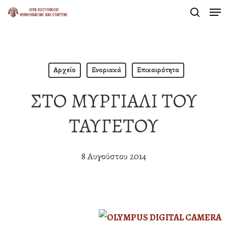
Men
Skip
search
to
Close
main
Menu
content
Αρχείο
Ενοριακά
Επικαιρότητα
ΣΤΟ ΜΥΡΓΙΑΛΙ ΤΟΥ
ΤΑΥΓΕΤΟΥ
8 Αυγούστου 2014