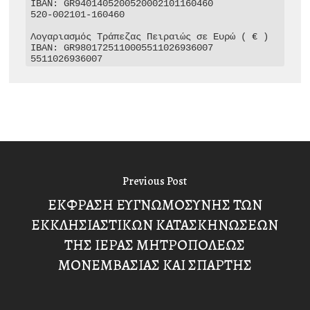
IBAN: GR9401405200520002101160460

520-002101-160460

Λογαριασμός Τράπεζας Πειραιώς σε Ευρώ ( € )

IBAN: GR9801725110005511026936007

5511026936007
Previous Post
ΕΚΦΡΑΣΗ ΕΥΓΝΩΜΟΣΥΝΗΣ ΤΩΝ
ΕΚΚΛΗΣΙΑΣΤΙΚΩΝ ΚΑΤΑΣΚΗΝΩΣΕΩΝ
ΤΗΣ ΙΕΡΑΣ ΜΗΤΡΟΠΟΛΕΩΣ
ΜΟΝΕΜΒΑΣΙΑΣ ΚΑΙ ΣΠΑΡΤΗΣ