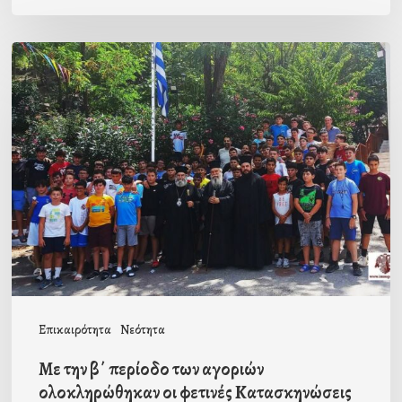
Με
την
β΄
περίοδο
των
αγοριών
ολοκληρώθηκαν
οι
φετινές
Κατασκηνώσεις
Επικαιρότητα
Νεότητα
Ταϋγέτης
Με την β΄ περίοδο των αγοριών
ολοκληρώθηκαν οι φετινές Κατασκηνώσεις