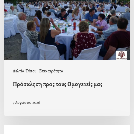
Ομογενείς
μας
Δελτία Τύπου
Επικαιρότητα
Πρόσκληση προς τους Ομογενείς μας
7 Αυγούστου 2026
Η