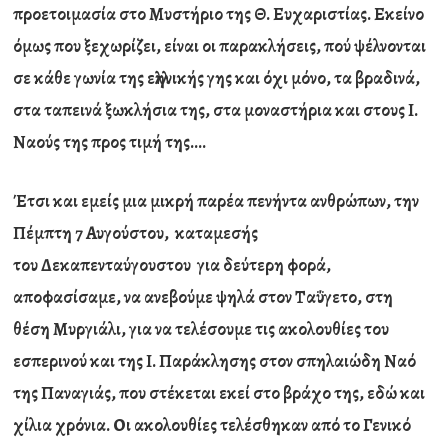
προετοιμασία στο Μυστήριο της Θ. Ευχαριστίας. Εκείνο
όμως που ξεχωρίζει, είναι οι παρακλήσεις, πού ψέλνονται
σε κάθε γωνία της ελληνικής γης και όχι μόνο, τα βραδινά,
στα ταπεινά ξωκλήσια της, στα μοναστήρια και στους Ι.
Ναούς της προς τιμή της….
Έτσι και εμείς μια μικρή παρέα πενήντα ανθρώπων, την
Πέμπτη 7 Αυγούστου, καταμεσής
του Δεκαπενταύγουστου για δεύτερη φορά,
αποφασίσαμε, να ανεβούμε ψηλά στον Ταΰγετο, στη
θέση Μυργιάλι, για να τελέσουμε τις ακολουθίες του
εσπερινού και της Ι. Παράκλησης στον σπηλαιώδη Ναό
της Παναγιάς, που στέκεται εκεί στο βράχο της, εδώ και
χίλια χρόνια. Οι ακολουθίες τελέσθηκαν από το Γενικό