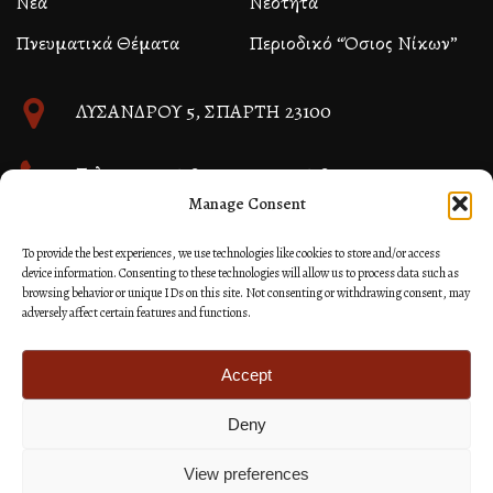
Νέα
Νεότητα
Πνευματικά Θέματα
Περιοδικό “Όσιος Νίκων”
ΛΥΣΑΝΔΡΟΥ 5, ΣΠΑΡΤΗ 23100
Τηλ. 27310 26580 και 27310 26581
Manage Consent
info@immspartis.gr
To provide the best experiences, we use technologies like cookies to store and/or access
device information. Consenting to these technologies will allow us to process data such as
browsing behavior or unique IDs on this site. Not consenting or withdrawing consent, may
adversely affect certain features and functions.
© 2024 ΙΕΡΑ ΜΗΤΡΟΠΟΛΙΣ ΜΟΝΕΜΒΑΣΙΑΣ ΚΑΙ
ΣΠΑΡΤΗΣ
Accept
Deny
Κατασκευή Ιστοσελίδων Site as you GO: Falcon από
Hellenic Technologies
View preferences