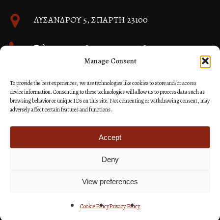
ΛΥΣΑΝΔΡΟΥ 5, ΣΠΑΡΤΗ 23100
Τηλ. 27310 26580 και 27310 26581
Manage Consent
info@immspartis.gr
To provide the best experiences, we use technologies like cookies to store and/or access
device information. Consenting to these technologies will allow us to process data such as
browsing behavior or unique IDs on this site. Not consenting or withdrawing consent, may
adversely affect certain features and functions.
© 2024 ΙΕΡΑ ΜΗΤΡΟΠΟΛΙΣ ΜΟΝΕΜΒΑΣΙΑΣ ΚΑΙ
ΣΠΑΡΤΗΣ
Accept
Deny
Κατασκευή Ιστοσελίδων Site as you GO: Falcon από
Hellenic Technologies
View preferences
Cookie Policy
Privacy Policy