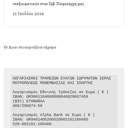
υπαξιωματικών στον Σεβ. Ποιμενάρχη μας
21 Ιουλίου 2026
Οι Άγιοι που εορτάζουν σήμερα
ΛΟΓΑΡΙΑΣΜΟΙ ΤΡΑΠΕΖΩΝ ΕΥΑΓΩΝ ΙΔΡΥΜΑΤΩΝ ΙΕΡΑΣ 
ΜΗΤΡΟΠΟΛΕΩΣ ΜΟΝΕΜΒΑΣΙΑΣ ΚΑΙ ΣΠΑΡΤΗΣ

Λογαριασμός Εθνικής Τράπεζας σε Ευρώ ( € )

IBAN: GR3601104680000046829607459

(BIC) ETHNGRAA

468/296074-59

Λογαριασμός Alpha Bank σε Ευρώ ( € )

IBAN: GR9401405200520002101160460

520-002101-160460
