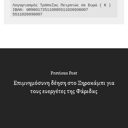
Λογαριασμός Τράπεζας Πειραιώς σε Ευρώ ( € )

IBAN: GR9801725110005511026936007

5511026936007
Previous Post
Επιμνημόσυνη δέηση στο Ξηροκάμπι για
τους ευεργέτες της Φάριδας