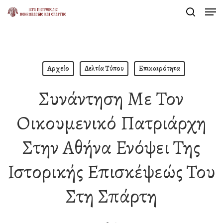
Men
Skip
search
to
Close
main
Menu
content
Αρχείο
Δελτία Τύπου
Επικαιρότητα
Συνάντηση Με Τον
Οικουμενικό Πατριάρχη
Στην Αθήνα Ενόψει Της
Ιστορικής Επισκέψεώς Του
Στη Σπάρτη