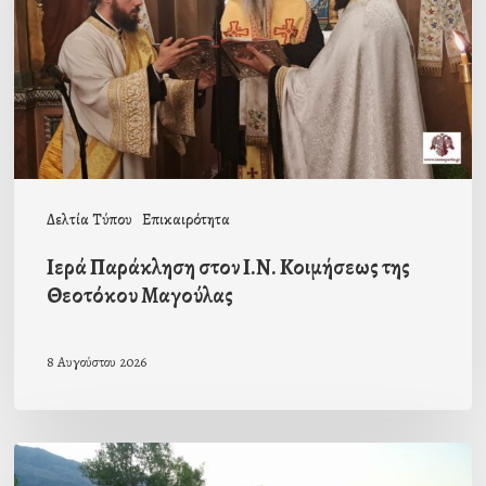
Κοιμήσεως
της
Θεοτόκου
Μαγούλας
Δελτία Τύπου
Επικαιρότητα
Ιερά Παράκληση στον Ι.Ν. Κοιμήσεως της
Θεοτόκου Μαγούλας
8 Αυγούστου 2026
Πρόσκληση