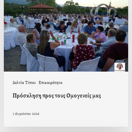
προς
τους
Ομογενείς
μας
Δελτία Τύπου
Επικαιρότητα
Πρόσκληση προς τους Ομογενείς μας
7 Αυγούστου 2026