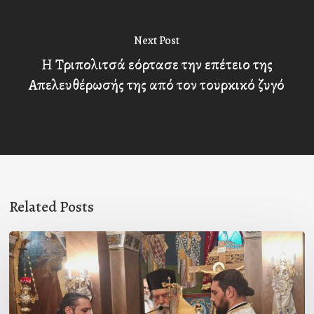
Next Post
Η Τριπολιτσά εόρτασε την επέτειο της
Απελευθέρωσής της από τον τουρκικό ζυγό
Related Posts
Ιερά
Παράκληση
στον
Ι.Ν.