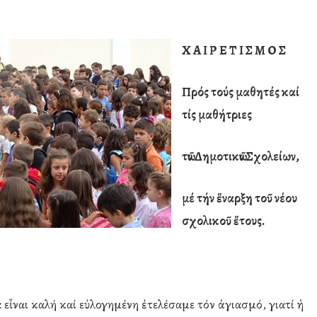
Χ Α Ι Ρ Ε Τ Ι Σ Μ Ο Σ
Πρός τούς μαθητές καί
τίς μαθήτριες
τῶν Δημοτικῶν Σχολείων,
μέ τήν ἔναρξη τοῦ νέου
σχολικοῦ ἔτους.
ά εἶναι καλή καί εὐλογημένη ἐτελέσαμε τόν ἁγιασμό, γιατί ἡ