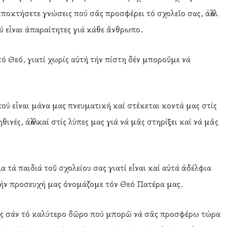
ποκτήσετε γνώσεις πού σᾶς προσφέρει τό σχολεῖο σας, ἀλλά
πού εἶναι ἀπαραίτητες γιά κάθε ἄνθρωπο.
τό Θεό, γιατί χωρίς αὐτή τήν πίστη δέν μποροῦμε νά
ύ εἶναι μάνα μας πνευματική καί στέκεται κοντά μας στίς
θινές, ἀλλά καί στίς λύπες μας γιά νά μᾶς στηρίξει καί νά μᾶς
 τά παιδιά τοῦ σχολείου σας γιατί εἶναι καί αὐτά ἀδέλφια
στήν προσευχή μας ὀνομάζομε τόν Θεό Πατέρα μας.
λές σάν τό καλύτερο δῶρο πού μπορῶ νά σᾶς προσφέρω τώρα