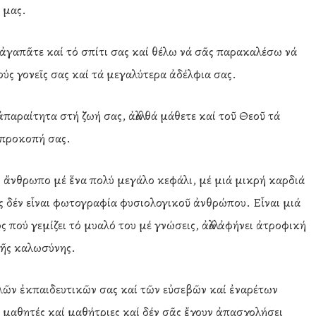
 μας.
 ἀγαπᾶτε καί τό σπίτι σας καί θέλω νά σᾶς παρακαλέσω νά
ύς γονεῖς σας καί τά μεγαλύτερα ἀδέλφια σας.
παραίτητα στή ζωή σας, ἀλλά θά μάθετε καί τοῦ Θεοῦ τά
 προκοπή σας.
ν ἄνθρωπο μέ ἕνα πολύ μεγάλο κεφάλι, μέ μιά μικρή καρδιά
ς δέν εἶναι φωτογραφία φυσιολογικοῦ ἀνθρώπου. Εἶναι μιά
 πού γεμίζει τό μυαλό του μέ γνώσεις, ἀλλά ἀφήνει ἀτροφική
τῆς καλωσύνης.
καλῶν ἐκπαιδευτικῶν σας καί τῶν εὐσεβῶν καί ἐναρέτων
 μαθητές καί μαθήτριες καί δέν σᾶς ἔχουν ἀπασχολήσει