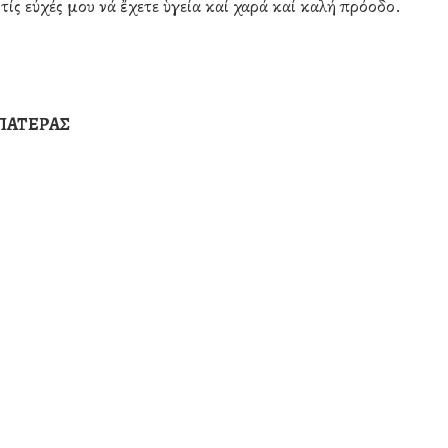
τίς εὐχές μου νά ἔχετε ὑγεία καί χαρά καί καλή πρόοδο.
ΠΑΤΕΡΑΣ