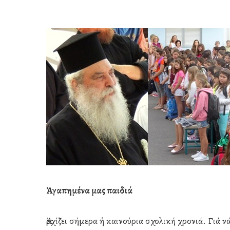
Ἀγαπημένα μας παιδιά
Hit enter to search or ESC to close
Ἀρχίζει σήμερα ἡ καινούρια σχολική χρονιά. Γιά ν