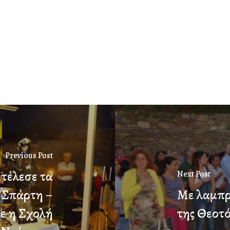
Previous Post
 τέλεσε τα
Next Post
‘’Σπάρτη –
Με λαμπρ
ε η Σχολή
της Θεοτ