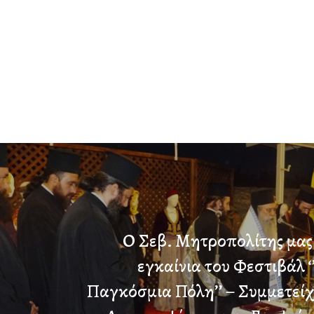
Ο Σεβ. Μητροπολίτης μας
εγκαίνια του Φεστιβάλ 
Παγκόσμια Πόλη’’ – Συμμετείχ