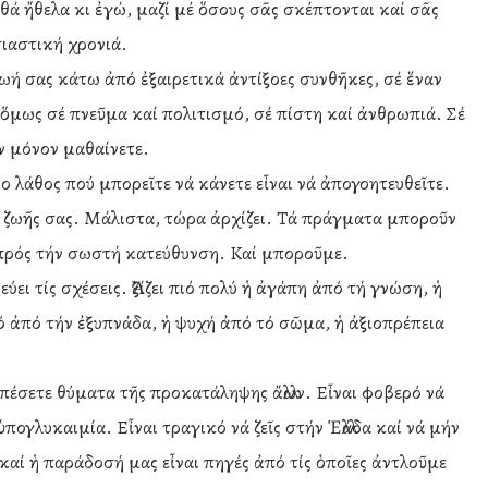
θά ἤθελα κι ἐγώ, μαζί μέ ὅσους σᾶς σκέπτονται καί σᾶς
σιαστική χρονιά.
ζωή σας κάτω ἀπό ἐξαιρετικά ἀντίξοες συνθῆκες, σέ ἕναν
ὅμως σέ πνεῦμα καί πολιτισμό, σέ πίστη καί ἀνθρωπιά. Σέ
ν μόνον μαθαίνετε.
ο λάθος πού μπορεῖτε νά κάνετε εἶναι νά ἀπογοητευθεῖτε.
τῆς ζωῆς σας. Μάλιστα, τώρα ἀρχίζει. Τά πράγματα μποροῦν
ι, πρός τήν σωστή κατεύθυνση. Καί μποροῦμε.
ύει τίς σχέσεις. Ἀξίζει πιό πολύ ἡ ἀγάπη ἀπό τή γνώση, ἡ
ό ἀπό τήν ἐξυπνάδα, ἡ ψυχή ἀπό τό σῶμα, ἡ ἀξιοπρέπεια
πέσετε θύματα τῆς προκατάληψης ἄλλων. Εἶναι φοβερό νά
πογλυκαιμία. Εἶναι τραγικό νά ζεῖς στήν Ἑλλάδα καί νά μήν
καί ἡ παράδοσή μας εἶναι πηγές ἀπό τίς ὁποῖες ἀντλοῦμε