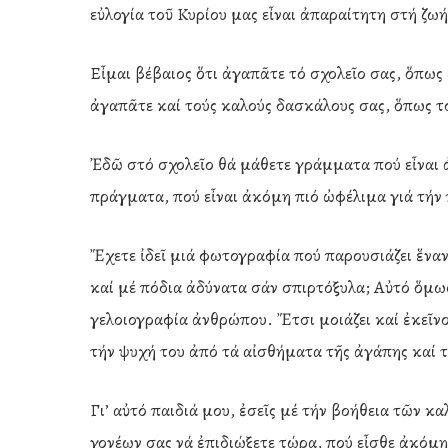
εὐλογία τοῦ Κυρίου μας εἶναι ἀπαραίτητη στή ζωή
Εἶμαι βέβαιος ὅτι ἀγαπᾶτε τό σχολεῖο σας, ὅπως
ἀγαπᾶτε καί τούς καλούς δασκάλους σας, ὅπως το
Ἐδῶ στό σχολεῖο θά μάθετε γράμματα πού εἶναι ἀ
πράγματα, πού εἶναι ἀκόμη πιό ὠφέλιμα γιά τήν
Ἔχετε ἰδεῖ μιά φωτογραφία πού παρουσιάζει ἕνα
καί μέ πόδια ἀδύνατα σάν σπιρτόξυλα; Αὐτό ὅμω
γελοιογραφία ἀνθρώπου. Ἔτσι μοιάζει καί ἐκεῖνος
τήν ψυχή του ἀπό τά αἰσθήματα τῆς ἀγάπης καί 
Γι’ αὐτό παιδιά μου, ἐσεῖς μέ τήν βοήθεια τῶν 
γονέων σας νά ἐπιδιώξετε τώρα, πού εἶσθε ἀκόμη