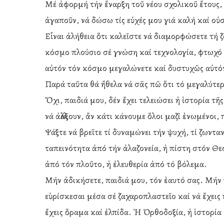
Μέ ἀφορμή τήν ἔναρξη τοῦ νέου σχολικοῦ ἔτους, 
ἀγαποῦν, νά δώσω τίς εὐχές μου γιά καλή καί οὐ
Εἶναι ἀλήθεια ὅτι καλεῖστε νά διαμορφώσετε τή 
κόσμο πλούσιο σέ γνώση καί τεχνολογία, φτωχό 
αὐτόν τόν κόσμο μεγαλώνετε καί δυστυχῶς αὐτό
Παρά ταῦτα θά ἤθελα νά σᾶς πῶ ὅτι τό μεγαλύτερ
Ὄχι, παιδιά μου, δέν ἔχει τελειώσει ἡ ἱστορία 
νά ἀλλάξουν, ἄν κάτι κάνουμε ὅλοι μαζί ἑνωμένο
Ψάξτε νά βρεῖτε τί δυναμώνει τήν ψυχή, τί ζωντανε
ταπεινότητα ἀπό τήν ἀλαζονεία, ἡ πίστη στόν Θε
ἀπό τόν πλοῦτο, ἡ ἐλευθερία ἀπό τό βόλεμα.
Μήν ἀδικήσετε, παιδιά μου, τόν ἑαυτό σας. Μήν 
εὑρίσκεσαι μέσα σέ ζαχαροπλαστεῖο καί νά ἔχεις ὑ
ἔχεις ὅραμα καί ἐλπίδα. Ἡ Ὀρθοδοξία, ἡ ἱστορία 