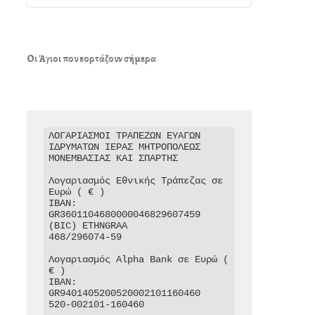
Οι Άγιοι που εορτάζουν σήμερα
ΛΟΓΑΡΙΑΣΜΟΙ ΤΡΑΠΕΖΩΝ ΕΥΑΓΩΝ 
ΙΔΡΥΜΑΤΩΝ ΙΕΡΑΣ ΜΗΤΡΟΠΟΛΕΩΣ 
ΜΟΝΕΜΒΑΣΙΑΣ ΚΑΙ ΣΠΑΡΤΗΣ

Λογαριασμός Εθνικής Τράπεζας σε 
Ευρώ ( € )

IBAN: 
GR3601104680000046829607459

(BIC) ETHNGRAA

468/296074-59

Λογαριασμός Alpha Bank σε Ευρώ ( 
€ )

IBAN: 
GR9401405200520002101160460

520-002101-160460
