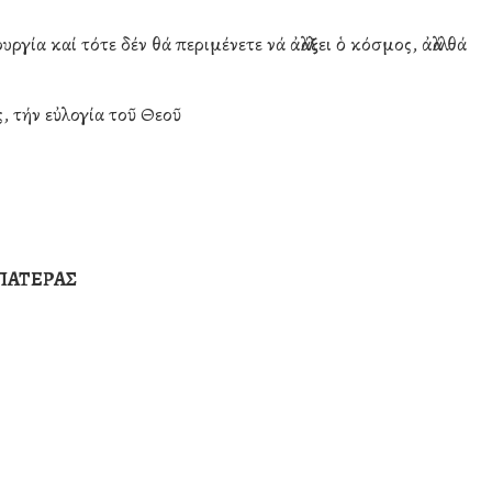
ργία καί τότε δέν θά περιμένετε νά ἀλλάξει ὁ κόσμος, ἀλλά θά
ς, τήν εὐλογία τοῦ Θεοῦ
ΠΑΤΕΡΑΣ