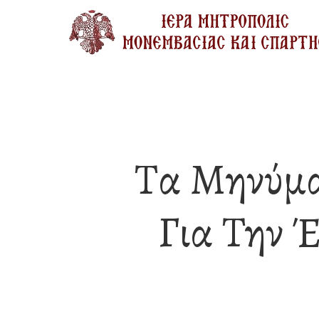
Skip
to
main
content
Τα Μηνύμα
Για Την 