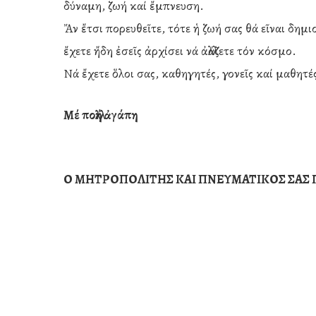
δύναμη, ζωή καί ἔμπνευση.
Ἄν ἔτσι πορευθεῖτε, τότε ἡ ζωή σας θά εῖναι δημιου
ἔχετε ἤδη ἐσεῖς ἀρχίσει νά ἀλλάζετε τόν κόσμο.
Νά ἔχετε ὅλοι σας, καθηγητές, γονεῖς καί μαθητέ
Μέ πολλή ἀγάπη
Ο ΜΗΤΡΟΠΟΛΙΤΗΣ ΚΑΙ ΠΝΕΥΜΑΤΙΚΟΣ ΣΑΣ 