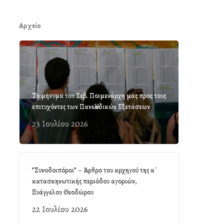
Αρχείο
Το μήνυμα του Σεβ. Ποιμενάρχη μας προς τους
επιτυχόντες των Πανελλαδικών Εξετάσεων
23 Ιουλίου 2026
”Συνοδοιπόροι” – Άρθρο του αρχηγού της α΄
κατασκηνωτικής περιόδου αγοριών,
Ευάγγελου Θεοδώρου
22 Ιουλίου 2026