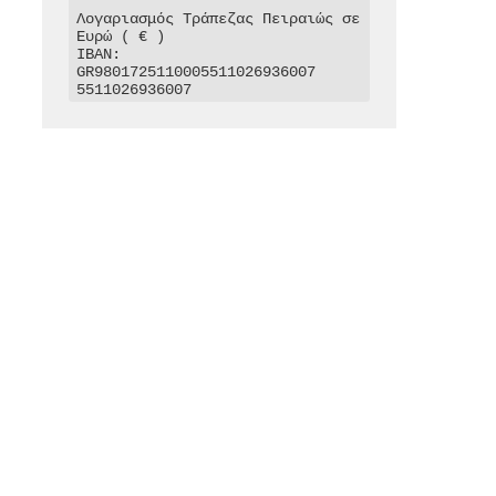
Λογαριασμός Τράπεζας Πειραιώς σε 
Ευρώ ( € )

IBAN: 
GR9801725110005511026936007

5511026936007