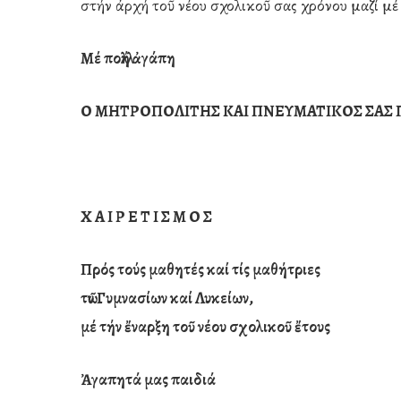
στήν ἀρχή τοῦ νέου σχολικοῦ σας χρόνου μαζί μέ 
Μέ πολλή ἀγάπη
Ο ΜΗΤΡΟΠΟΛΙΤΗΣ ΚΑΙ ΠΝΕΥΜΑΤΙΚΟΣ ΣΑΣ 
Χ Α Ι Ρ Ε Τ Ι Σ Μ Ο Σ
Πρός τούς μαθητές καί τίς μαθήτριες
τῶν Γυμνασίων καί Λυκείων,
μέ τήν ἔναρξη τοῦ νέου σχολικοῦ ἔτους
Ἀγαπητά μας παιδιά