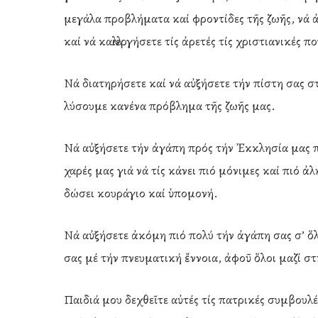
μεγάλα προβλήματα καί φροντίδες τῆς ζωῆς, νά ἀ
καί νά καλλιεργήσετε τίς ἀρετές τίς χριστιανικές 
Νά διατηρήσετε καί νά αὐξήσετε τήν πίστη σας σ
λύσουμε κανένα πρόβλημα τῆς ζωῆς μας.
Νά αὐξήσετε τήν ἀγάπη πρός τήν Ἐκκλησία μας πο
χαρές μας γιά νά τίς κάνει πιό μόνιμες καί πιό ἀλη
δώσει κουράγιο καί ὑπομονή.
Νά αὐξήσετε ἀκόμη πιό πολύ τήν ἀγάπη σας σ’ ὅλα
σας μέ τήν πνευματική ἔννοια, ἀφοῦ ὅλοι μαζί 
Παιδιά μου δεχθεῖτε αὐτές τίς πατρικές συμβου