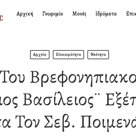
Αρχική
Γνωριμία
Μονές
Ιδρύματα
Επι
Αρχείο
Επικαιρότητα
Νεότητα
 Του Βρεφονηπιακο
ιος Βασίλειος¨ Εξέ
α Τον Σεβ. Ποιμε