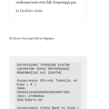
υπαξιωματικών στον Σεβ. Ποιμενάρχη μας
21 Ιουλίου 2026
Οι Άγιοι που εορτάζουν σήμερα
ΛΟΓΑΡΙΑΣΜΟΙ ΤΡΑΠΕΖΩΝ ΕΥΑΓΩΝ 
ΙΔΡΥΜΑΤΩΝ ΙΕΡΑΣ ΜΗΤΡΟΠΟΛΕΩΣ 
ΜΟΝΕΜΒΑΣΙΑΣ ΚΑΙ ΣΠΑΡΤΗΣ

Λογαριασμός Εθνικής Τράπεζας σε 
Ευρώ ( € )

IBAN: 
GR3601104680000046829607459

(BIC) ETHNGRAA

468/296074-59

Λογαριασμός Alpha Bank σε Ευρώ ( 