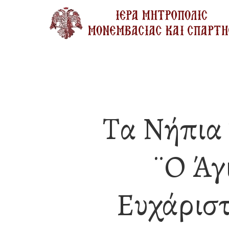
Skip
to
main
content
Τα Νήπια
¨ο Άγ
Ευχάριστ