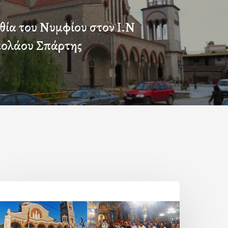
θία του Νυμφίου στον Ι.Ν
κολάου Σπάρτης
Η
ορτή
ης