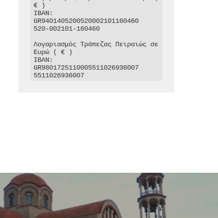
€ )

IBAN: 
GR9401405200520002101160460

520-002101-160460

Λογαριασμός Τράπεζας Πειραιώς σε 
Ευρώ ( € )

IBAN: 
GR9801725110005511026936007

5511026936007