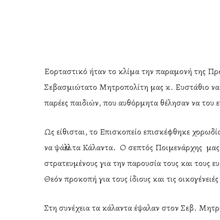
Εορταστικό ήταν το κλίμα την παραμονή της Πρ
Σεβασμιώτατο Μητροπολίτη μας κ. Ευστάθιο να 
παρέες παιδιών, που αυθόρμητα θέλησαν να του ε
Ως είθισται, το Επισκοπείο επισκέφθηκε χορωδ
να ψάλλει τα Κάλαντα. Ο σεπτός Ποιμενάρχης μας
στρατευμένους για την παρουσία τους και τους ευ
Θεόν προκοπή για τους ίδιους και τις οικογένει
Hit enter to search or ESC to close
Στη συνέχεια τα κάλαντα έψαλαν στον Σεβ. Μητρ