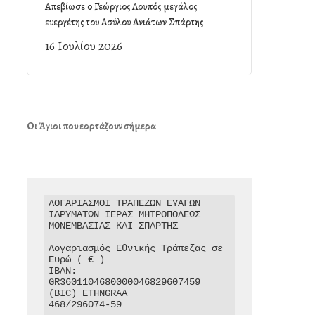
Απεβίωσε ο Γεώργιος Λουπός μεγάλος
ευεργέτης του Ασύλου Ανιάτων Σπάρτης
16 Ιουλίου 2026
Οι Άγιοι που εορτάζουν σήμερα
ΛΟΓΑΡΙΑΣΜΟΙ ΤΡΑΠΕΖΩΝ ΕΥΑΓΩΝ 
ΙΔΡΥΜΑΤΩΝ ΙΕΡΑΣ ΜΗΤΡΟΠΟΛΕΩΣ 
ΜΟΝΕΜΒΑΣΙΑΣ ΚΑΙ ΣΠΑΡΤΗΣ

Λογαριασμός Εθνικής Τράπεζας σε 
Ευρώ ( € )

IBAN: 
GR3601104680000046829607459

(BIC) ETHNGRAA

468/296074-59
