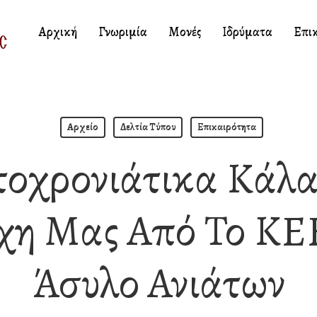
Αρχική
Γνωριμία
Μονές
Ιδρύματα
Επι
Αρχείο
Δελτία Τύπου
Επικαιρότητα
οχρονιάτικα Κάλα
χη Μας Από Το ΚΕ
Άσυλο Ανιάτων