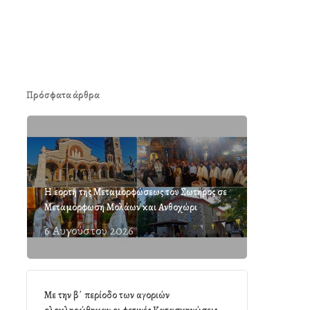
Πρόσφατα άρθρα
Η εορτή της Μεταμορφώσεως του Σωτήρος σε
Μεταμόρφωση Μολάων και Ανθοχώρι
6 Αυγούστου 2026
Με την β΄ περίοδο των αγοριών