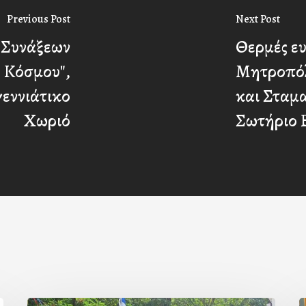
Previous Post
Next Post
 Συνάξεων
Θερμές ευ
υ Κόσμου",
Μητροπόλ
γεννιάτικο
και Σταμα
Χωριό
Σωτήριο 