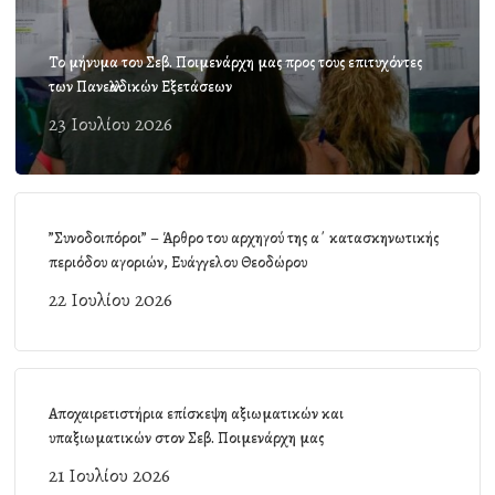
Το μήνυμα του Σεβ. Ποιμενάρχη μας προς τους επιτυχόντες
των Πανελλαδικών Εξετάσεων
23 Ιουλίου 2026
”Συνοδοιπόροι” – Άρθρο του αρχηγού της α΄ κατασκηνωτικής
περιόδου αγοριών, Ευάγγελου Θεοδώρου
22 Ιουλίου 2026
Αποχαιρετιστήρια επίσκεψη αξιωματικών και
υπαξιωματικών στον Σεβ. Ποιμενάρχη μας
21 Ιουλίου 2026