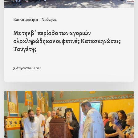
φετινές
Κατασκηνώσεις
Επικαιρότητα
Νεότητα
Ταϋγέτης
Με την β΄ περίοδο των αγοριών
ολοκληρώθηκαν οι φετινές Κατασκηνώσεις
Ταϋγέτης
5 Αυγούστου 2026
Ιερά
Παράκληση
στον
οικισμό
Κατσαρού