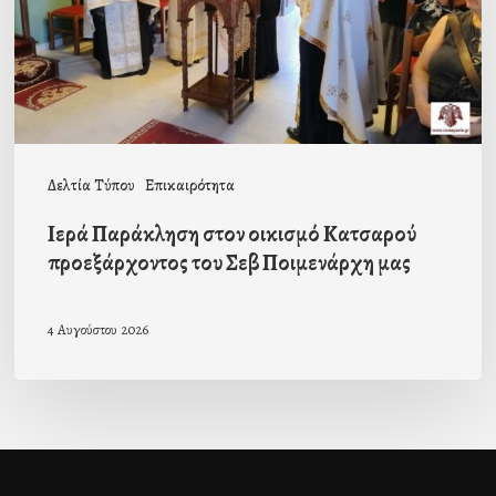
προεξάρχοντος
του
Σεβ
Ποιμενάρχη
μας
Δελτία Τύπου
Επικαιρότητα
Ιερά Παράκληση στον οικισμό Κατσαρού
προεξάρχοντος του Σεβ Ποιμενάρχη μας
4 Αυγούστου 2026