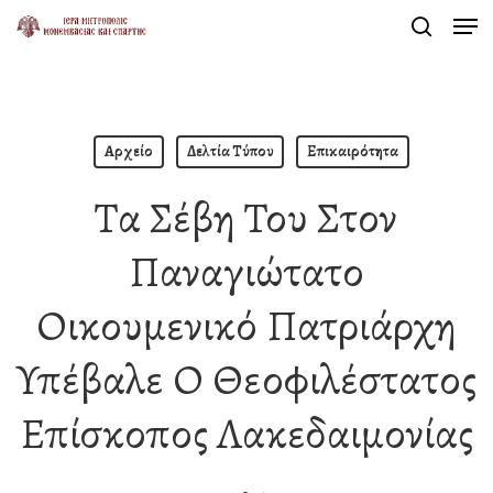
Men
Skip
search
to
Close
main
Menu
content
Αρχείο
Δελτία Τύπου
Επικαιρότητα
Τα Σέβη Του Στον
Παναγιώτατο
Οικουμενικό Πατριάρχη
Υπέβαλε Ο Θεοφιλέστατος
Επίσκοπος Λακεδαιμονίας