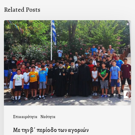
Related Posts
Με
την
β΄
περίοδο
των
αγοριών
ολοκληρώθηκαν
οι
φετινές
Κατασκηνώσεις
Επικαιρότητα
Νεότητα
Ταϋγέτης
Με την β΄ περίοδο των αγοριών