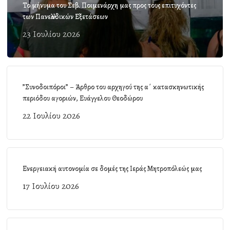
Το μήνυμα του Σεβ. Ποιμενάρχη μας προς τους επιτυχόντες
των Πανελλαδικών Εξετάσεων
23 Ιουλίου 2026
”Συνοδοιπόροι” – Άρθρο του αρχηγού της α΄ κατασκηνωτικής
περιόδου αγοριών, Ευάγγελου Θεοδώρου
22 Ιουλίου 2026
Ενεργειακή αυτονομία σε δομές της Ιεράς Μητροπόλεώς μας
17 Ιουλίου 2026