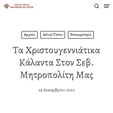
Men
Skip
search
to
Close
main
Menu
content
Αρχείο
Δελτία Τύπου
Επικαιρότητα
Τα Χριστουγεννιάτικα
Κάλαντα Στον Σεβ.
Μητροπολίτη Μας
24 Δεκεμβρίου 2023