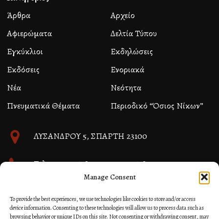
Άρθρα
Αρχείο
Αφιερώματα
Δελτία Τύπου
Εγκύκλιοι
Εκδηλώσεις
Εκδόσεις
Ενοριακά
Νέα
Νεότητα
Πνευματικά Θέματα
Περιοδικό “Όσιος Νίκων”
ΛΥΣΑΝΔΡΟΥ 5, ΣΠΑΡΤΗ 23100
Τηλ. 27310 26580 και 27310 26581
Manage Consent
info@immspartis.gr
To provide the best experiences, we use technologies like cookies to store and/or access
device information. Consenting to these technologies will allow us to process data such as
browsing behavior or unique IDs on this site. Not consenting or withdrawing consent, may