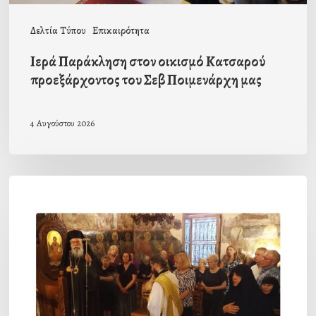
μας
Δελτία Τύπου
Επικαιρότητα
Ιερά Παράκληση στον οικισμό Κατσαρού
προεξάρχοντος του Σεβ Ποιμενάρχη μας
4 Αυγούστου 2026
Η
πρώτη
Παράκληση
προς
την
Υπεραγία