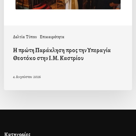
Θεοτόκο
στην
Ι.Μ.
Καστρίου
Δελτία Τύπου
Επικαιρότητα
Η πρώτη Παράκληση προς την Υπεραγία
Θεοτόκο στην Ι.Μ. Καστρίου
4 Αυγούστου 2026
Κατηγορίες