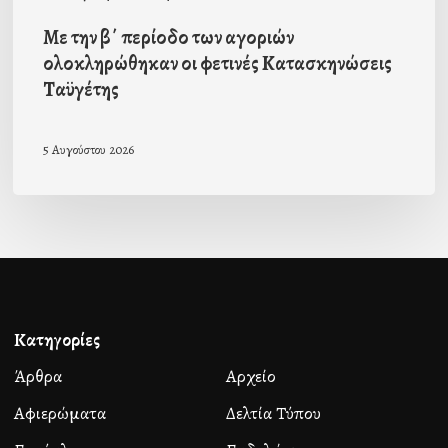
Ταϋγέτης
Με την β΄ περίοδο των αγοριών
ολοκληρώθηκαν οι φετινές Κατασκηνώσεις
Ταϋγέτης
5 Αυγούστου 2026
Κατηγορίες
Άρθρα
Αρχείο
Αφιερώματα
Δελτία Τύπου