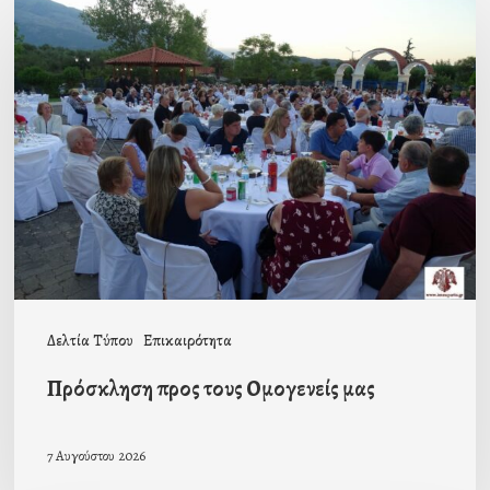
Πρόσκληση
προς
τους
Ομογενείς
μας
Δελτία Τύπου
Επικαιρότητα
Πρόσκληση προς τους Ομογενείς μας
7 Αυγούστου 2026