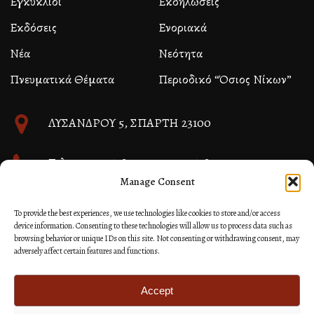
Εγκύκλιοι
Εκδηλώσεις
Εκδόσεις
Ενοριακά
Νέα
Νεότητα
Πνευματικά Θέματα
Περιοδικό “Όσιος Νίκων”
ΛΥΣΑΝΔΡΟΥ 5, ΣΠΑΡΤΗ 23100
Τηλ. 27310 26580 και 27310 26581
Manage Consent
info@immspartis.gr
To provide the best experiences, we use technologies like cookies to store and/or access
device information. Consenting to these technologies will allow us to process data such as
browsing behavior or unique IDs on this site. Not consenting or withdrawing consent, may
adversely affect certain features and functions.
© 2024 ΙΕΡΑ ΜΗΤΡΟΠΟΛΙΣ ΜΟΝΕΜΒΑΣΙΑΣ ΚΑΙ
ΣΠΑΡΤΗΣ
Accept