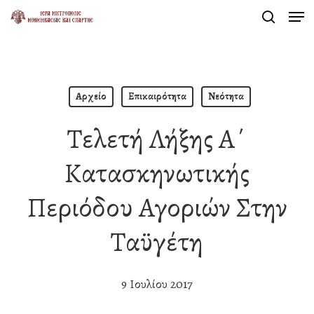
Men
Skip
search
to
Close
main
Menu
content
Αρχείο
Επικαιρότητα
Νεότητα
Τελετή Λήξης Α΄
Κατασκηνωτικής
Περιόδου Αγοριών Στην
Ταϋγέτη
9 Ιουλίου 2017