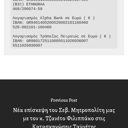
(BIC) ETHNGRAA

468/296074-59

Λογαριασμός Alpha Bank σε Ευρώ ( € )

IBAN: GR9401405200520002101160460

520-002101-160460

Λογαριασμός Τράπεζας Πειραιώς σε Ευρώ ( € )

IBAN: GR9801725110005511026936007

5511026936007
Previous Post
Νέα επίσκεψη του Σεβ. Μητροπολίτη μας
με τον κ. Τζανέτο Φιλιππάκο στις
Κατασκηνώσεις Ταϋγέτης