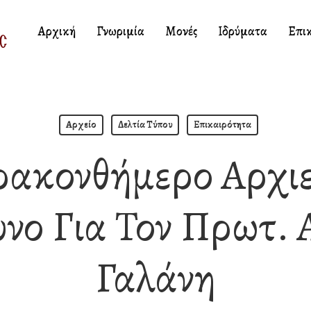
Αρχική
Γνωριμία
Μονές
Ιδρύματα
Επι
Αρχείο
Δελτία Τύπου
Επικαιρότητα
ακονθήμερο Αρχι
νο Για Τον Πρωτ. 
Γαλάνη