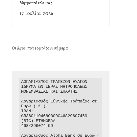
Μητροπόλεώς μας
17 Ιουλίου 2026
Οι Άγιοι που εορτάζουν σήμερα
ΛΟΓΑΡΙΑΣΜΟΙ ΤΡΑΠΕΖΩΝ ΕΥΑΓΩΝ 
ΙΔΡΥΜΑΤΩΝ ΙΕΡΑΣ ΜΗΤΡΟΠΟΛΕΩΣ 
ΜΟΝΕΜΒΑΣΙΑΣ ΚΑΙ ΣΠΑΡΤΗΣ

Λογαριασμός Εθνικής Τράπεζας σε 
Ευρώ ( € )

IBAN: 
GR3601104680000046829607459

(BIC) ETHNGRAA

468/296074-59

Λογαριασμός Alpha Bank σε Ευρώ ( 