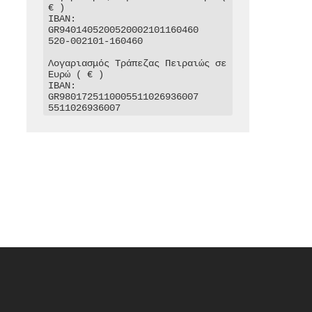
€ )

IBAN: 
GR9401405200520002101160460

520-002101-160460

Λογαριασμός Τράπεζας Πειραιώς σε 
Ευρώ ( € )

IBAN: 
GR9801725110005511026936007

5511026936007