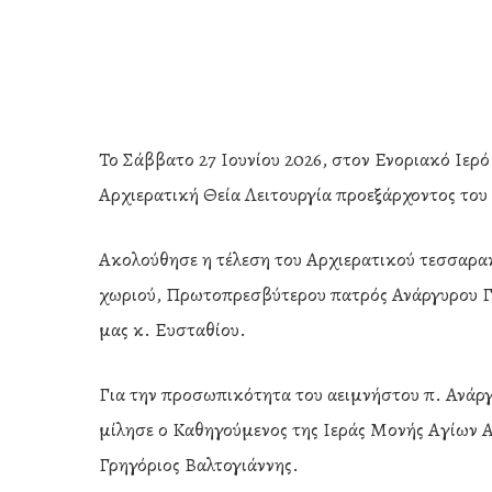
Το Σάββατο 27 Ιουνίου 2026, στον Ενοριακό Ιερ
Αρχιερατική Θεία Λειτουργία προεξάρχοντος το
Ακολούθησε η τέλεση του Αρχιερατικού τεσσαρα
χωριού, Πρωτοπρεσβύτερου πατρός Ανάργυρου Γ
μας κ. Ευσταθίου.
Για την προσωπικότητα του αειμνήστου π. Ανάρ
μίλησε ο Καθηγούμενος της Ιεράς Μονής Αγίων
Hit enter to search or ESC to close
Γρηγόριος Βαλτογιάννης.