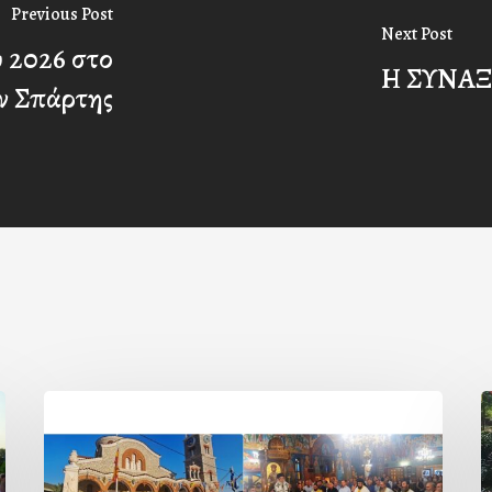
Previous Post
Next Post
υ 2026 στο
Η ΣΥΝΑ
ν Σπάρτης
Η
εορτή
τ
της
β