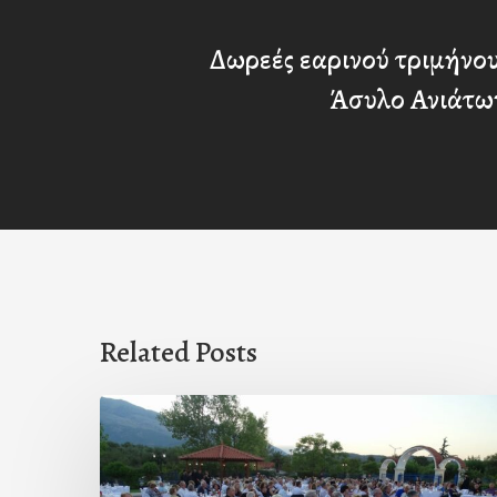
Δωρεές εαρινού τριμήνο
Άσυλο Ανιάτω
Related Posts
Πρόσκληση
προς
τους