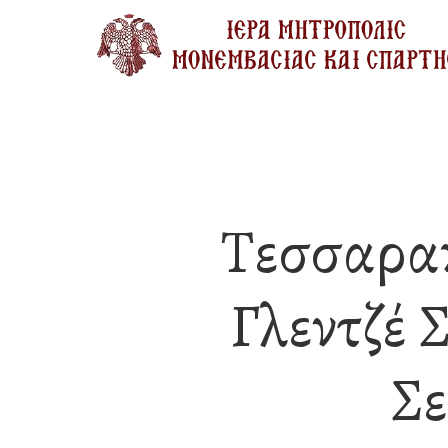
Skip
to
main
content
Τεσσαρα
Γλεντζέ 
Σε