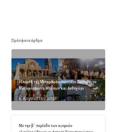
Πρόσφατα άρθρα
Η εορτή της Μεταμορφώσεως του Σωτήρος σε
Μεταμόρφωση Μολάων και Ανθοχώρι
6 Αυγούστου 2026
Με την β΄ περίοδο των αγοριών