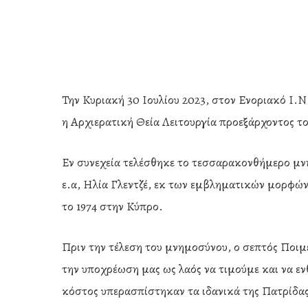
Την Κυριακή 30 Ιουλίου 2023, στον Ενοριακό Ι.
η Αρχιερατική Θεία Λειτουργία προεξάρχοντος 
Εν συνεχεία τελέσθηκε το τεσσαρακονθήμερο μ
ε.α, Ηλία Γλεντζέ, εκ των εμβληματικών μορφώ
το 1974 στην Κύπρο.
Πριν την τέλεση του μνημοσύνου, ο σεπτός Ποιμε
την υποχρέωση μας ως λαός να τιμούμε και να 
Hit enter to search or ESC to close
κόστος υπερασπίστηκαν τα ιδανικά της Πατρίδας