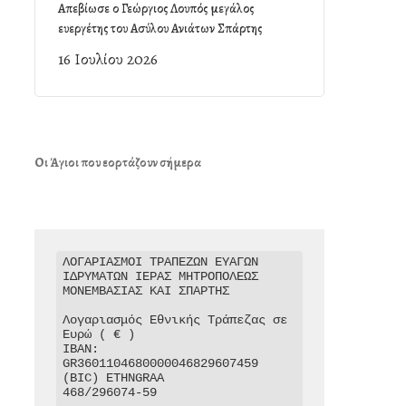
Απεβίωσε ο Γεώργιος Λουπός μεγάλος
ευεργέτης του Ασύλου Ανιάτων Σπάρτης
16 Ιουλίου 2026
Οι Άγιοι που εορτάζουν σήμερα
ΛΟΓΑΡΙΑΣΜΟΙ ΤΡΑΠΕΖΩΝ ΕΥΑΓΩΝ 
ΙΔΡΥΜΑΤΩΝ ΙΕΡΑΣ ΜΗΤΡΟΠΟΛΕΩΣ 
ΜΟΝΕΜΒΑΣΙΑΣ ΚΑΙ ΣΠΑΡΤΗΣ

Λογαριασμός Εθνικής Τράπεζας σε 
Ευρώ ( € )

IBAN: 
GR3601104680000046829607459

(BIC) ETHNGRAA

468/296074-59
