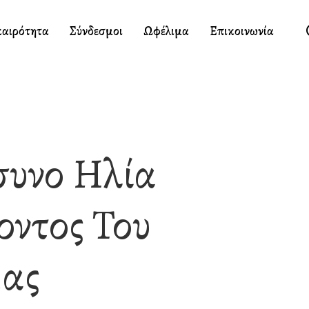
καιρότητα
Σύνδεσμοι
Ωφέλιμα
Επικοινωνία
υνο Ηλία
οντος Του
Μας