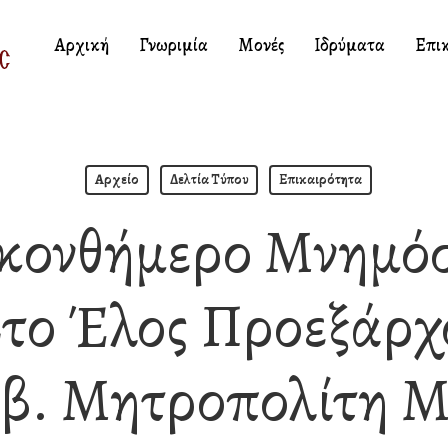
Αρχική
Γνωριμία
Μονές
Ιδρύματα
Επι
Αρχείο
Δελτία Τύπου
Επικαιρότητα
κονθήμερο Μνημόσ
Στο Έλος Προεξάρχ
β. Μητροπολίτη 