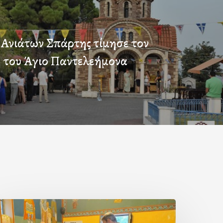
 Ανιάτων Σπάρτης τίμησε τον
 του Άγιο Παντελεήμονα
ερά
αράκληση