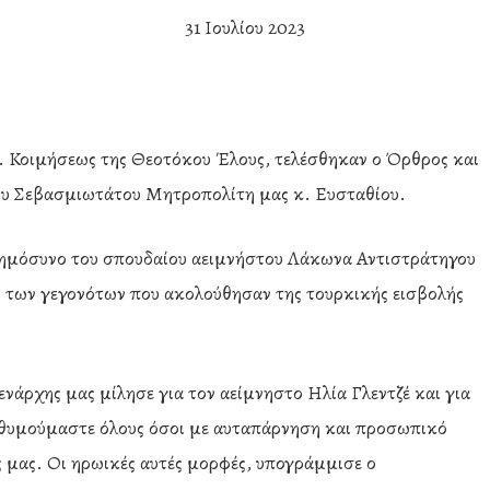
31 Ιουλίου 2023
Ν. Κοιμήσεως της Θεοτόκου Έλους, τελέσθηκαν ο Όρθρος και
του Σεβασμιωτάτου Μητροπολίτη μας κ. Ευσταθίου.
νημόσυνο του σπουδαίου αειμνήστου Λάκωνα Αντιστράτηγου
ν των γεγονότων που ακολούθησαν της τουρκικής εισβολής
νάρχης μας μίλησε για τον αείμνηστο Ηλία Γλεντζέ και για
ενθυμούμαστε όλους όσοι με αυταπάρνηση και προσωπικό
 μας. Οι ηρωικές αυτές μορφές, υπογράμμισε ο