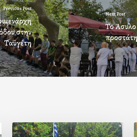
Previous Post
Next Post
οιμενάρχη
Το Άσυλο
ιόδου στην
προστάτη
Ταϋγέτη
Με
Ι
την
Π