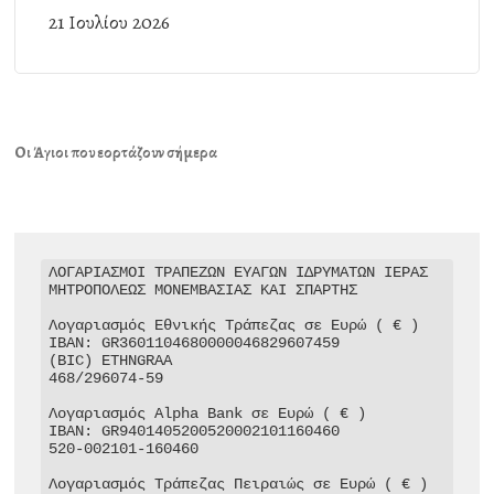
21 Ιουλίου 2026
Οι Άγιοι που εορτάζουν σήμερα
ΛΟΓΑΡΙΑΣΜΟΙ ΤΡΑΠΕΖΩΝ ΕΥΑΓΩΝ ΙΔΡΥΜΑΤΩΝ ΙΕΡΑΣ 
ΜΗΤΡΟΠΟΛΕΩΣ ΜΟΝΕΜΒΑΣΙΑΣ ΚΑΙ ΣΠΑΡΤΗΣ

Λογαριασμός Εθνικής Τράπεζας σε Ευρώ ( € )

IBAN: GR3601104680000046829607459

(BIC) ETHNGRAA

468/296074-59

Λογαριασμός Alpha Bank σε Ευρώ ( € )

IBAN: GR9401405200520002101160460

520-002101-160460

Λογαριασμός Τράπεζας Πειραιώς σε Ευρώ ( € )
