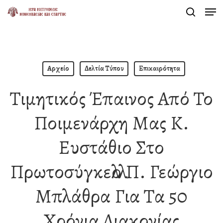
Men
Skip
search
to
Close
main
Menu
content
Αρχείο
Δελτία Τύπου
Επικαιρότητα
Τιμητικός Έπαινος Από Το
Ποιμενάρχη Μας Κ.
Ευστάθιο Στο
Πρωτοσύγκελλο Π. Γεώργιο
Μπλάθρα Για Τα 50
Χρόνια Διακονίας