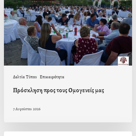
τους
Ομογενείς
μας
Δελτία Τύπου
Επικαιρότητα
Πρόσκληση προς τους Ομογενείς μας
7 Αυγούστου 2026
Η