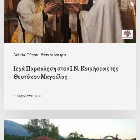
της
Θεοτόκου
Μαγούλας
Δελτία Τύπου
Επικαιρότητα
Ιερά Παράκληση στον Ι.Ν. Κοιμήσεως της
Θεοτόκου Μαγούλας
8 Αυγούστου 2026
Πρόσκληση
προς