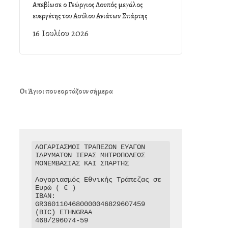
Απεβίωσε ο Γεώργιος Λουπός μεγάλος
ευεργέτης του Ασύλου Ανιάτων Σπάρτης
16 Ιουλίου 2026
Οι Άγιοι που εορτάζουν σήμερα
ΛΟΓΑΡΙΑΣΜΟΙ ΤΡΑΠΕΖΩΝ ΕΥΑΓΩΝ 
ΙΔΡΥΜΑΤΩΝ ΙΕΡΑΣ ΜΗΤΡΟΠΟΛΕΩΣ 
ΜΟΝΕΜΒΑΣΙΑΣ ΚΑΙ ΣΠΑΡΤΗΣ

Λογαριασμός Εθνικής Τράπεζας σε 
Ευρώ ( € )

IBAN: 
GR3601104680000046829607459

(BIC) ETHNGRAA

468/296074-59
