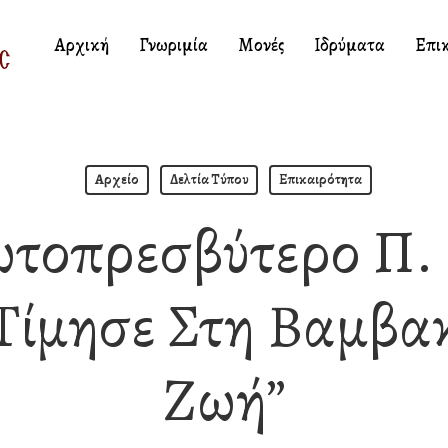
Αρχική
Γνωριμία
Μονές
Ιδρύματα
Επι
Αρχείο
Δελτία Τύπου
Επικαιρότητα
ωτοπρεσβύτερο Π. 
ίμησε Στη Βαμβα
Ζωή”