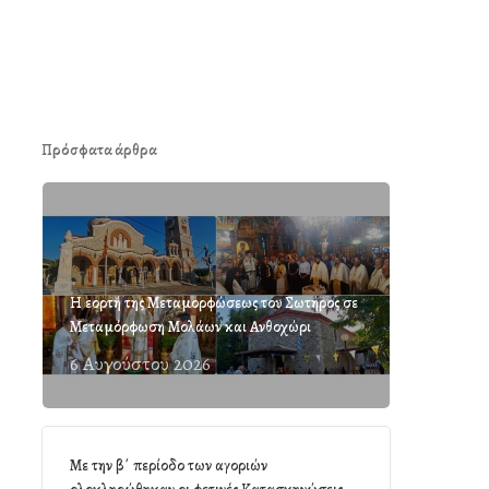
Πρόσφατα άρθρα
Η εορτή της Μεταμορφώσεως του Σωτήρος σε
Μεταμόρφωση Μολάων και Ανθοχώρι
6 Αυγούστου 2026
Με την β΄ περίοδο των αγοριών