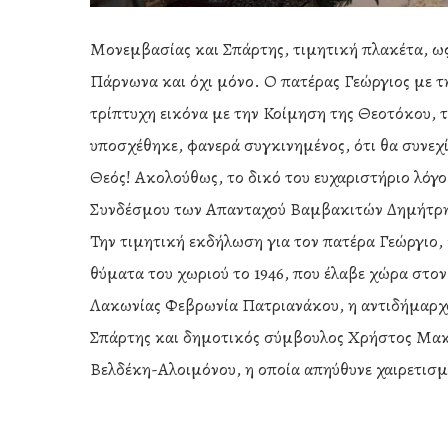
Μονεμβασίας και Σπάρτης, τιμητική πλακέτα, ως
Πάρνωνα και όχι μόνο. Ο πατέρας Γεώργιος με τη
τρίπτυχη εικόνα με την Κοίμηση της Θεοτόκου, 
υποσχέθηκε, φανερά συγκινημένος, ότι θα συνεχί
Θεός! Ακολούθως, το δικό του ευχαριστήριο λόγ
Συνδέσμου των Απανταχού Βαμβακιτών Δημήτρη
Την τιμητική εκδήλωση για τον πατέρα Γεώργιο,
θύματα του χωριού το 1946, που έλαβε χώρα στον
Λακωνίας Φεβρωνία Πατριανάκου, η αντιδήμαρχο
Σπάρτης και δημοτικός σύμβουλος Χρήστος Μακ
Βελδέκη-Αλοιμόνου, η οποία απηύθυνε χαιρετισμ