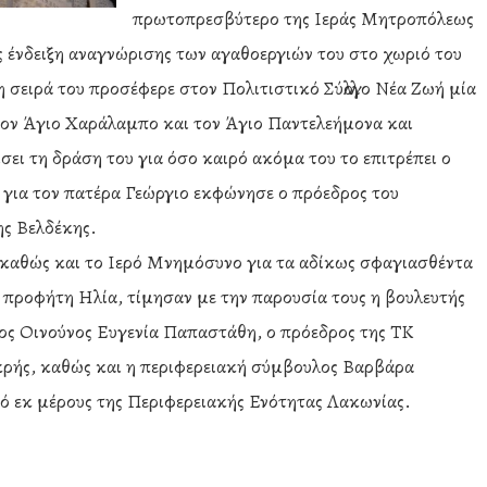
πρωτοπρεσβύτερο της Ιεράς Μητροπόλεως
 ένδειξη αναγνώρισης των αγαθοεργιών του στο χωριό του
 σειρά του προσέφερε στον Πολιτιστικό Σύλλογο Νέα Ζωή μία
τον Άγιο Χαράλαμπο και τον Άγιο Παντελεήμονα και
σει τη δράση του για όσο καιρό ακόμα του το επιτρέπει ο
ο για τον πατέρα Γεώργιο εκφώνησε ο πρόεδρος του
ς Βελδέκης.
 καθώς και το Ιερό Μνημόσυνο για τα αδίκως σφαγιασθέντα
 προφήτη Ηλία, τίμησαν με την παρουσία τους η βουλευτής
ς Οινούνος Ευγενία Παπαστάθη, ο πρόεδρος της ΤΚ
ρής, καθώς και η περιφερειακή σύμβουλος Βαρβάρα
ό εκ μέρους της Περιφερειακής Ενότητας Λακωνίας.